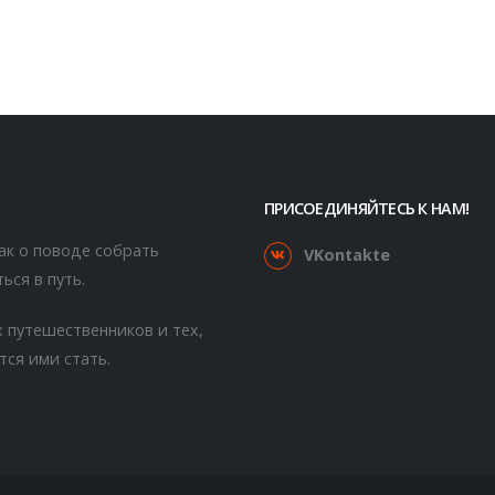
ПРИСОЕДИНЯЙТЕСЬ К НАМ!
как о поводе собрать
VKontakte
ься в путь.
 путешественников и тех,
тся ими стать.