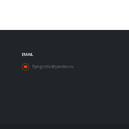
EMAIL
flyingcritic@yandex.ru