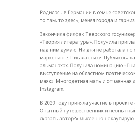
Родилась в Германии в семье советско
то там, то здесь, меняя города и гарни
Закончила филфак Тверского госунивер
«Теория литературы». Получила пригла
над ним думаю. Ни дня не работала по 
маркетинге. Писала стихи. Публиковала
альманахах. Получила номинацию «Гнил
выступление на областном поэтическом
маяк». Многодетная мать и отчаянная 
Instagram.
В 2020 году приняла участие в проекте
Опытный путешественник и неопытный 
сказать автор?» мысленно нокаутиру