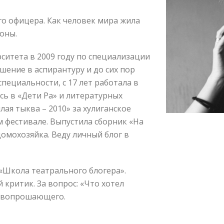
го офицера. Как человек мира жила
зоны.
ситета в 2009 году по специализации
шение в аспирантуру и до сих пор
специальности, с 17 лет работала в
сь в «Дети Ра» и литературных
ая тыква – 2010» за хулиганское
 фестивале. Выпустила сборник «На
домохозяйка. Веду личный блог в
 «Школа театрального блогера».
критик. За вопрос: «Что хотел
ю вопрошающего.