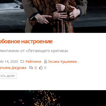
бовное настроение
лентинки» от «Летающего критика»
eb 14, 2020
Рейтинги
Оксана Кушляева
атьяна Джурова
0
0
АТЬ ДАЛЕЕ