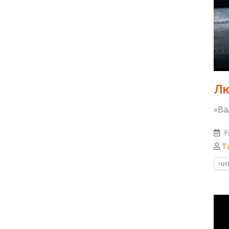
Лю
«Ва
F
Т
ЧИТ