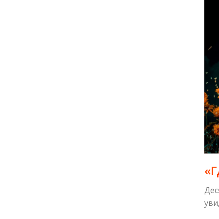
«Г
Дес
уви