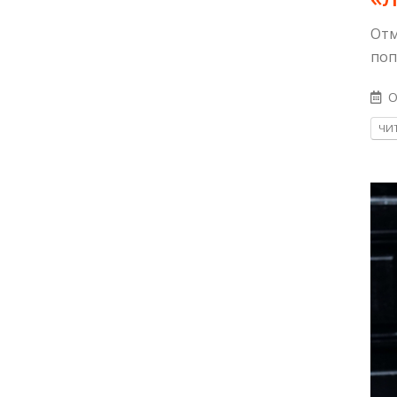
Отм
поп
O
ЧИТ