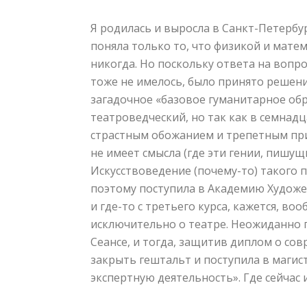
Я родилась и выросла в Санкт-Петербур
поняла только то, что физикой и мате
никогда. Но поскольку ответа на вопрос
тоже не имелось, было принято решени
загадочное «базовое гуманитарное обр
театроведческий, но так как в семнадц
страстным обожанием и трепетным при
не имеет смысла (где эти гении, пишущи
Искусствоведение (почему-то) такого 
поэтому поступила в Академию Художес
и где-то с третьего курса, кажется, во
исключительно о театре. Неожиданно 
Сеансе, и тогда, защитив диплом о со
закрыть гештальт и поступила в магис
экспертную деятельность». Где сейчас и