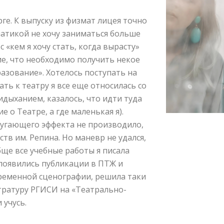
ге. К выпуску из физмат лицея точно
матикой не хочу заниматься больше
 «кем я хочу стать, когда вырасту»
е, что необходимо получить некое
азование». Хотелось поступать на
ать к театру я все еще относилась со
дыханием, казалось, что идти туда
е о Театре, а где маленькая я).
пугающего эффекта не производило,
тв им. Репина. Но маневр не удался,
обще все учебные работы я писала
появились публикации в ПТЖ и
временной сценографии, решила таки
тратуру РГИСИ на «Театрально-
 учусь.