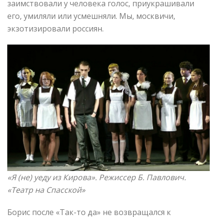
заимствовали у человека голос, приукрашивали
его, умиляли или усмешняли. Мы, москвичи,
экзотизировали россиян.
«Я (не) уеду из Кирова»
. Режиссер Б. Павлович.
«Театр на Спасской»
Борис после «Так-то да» не возвращался к