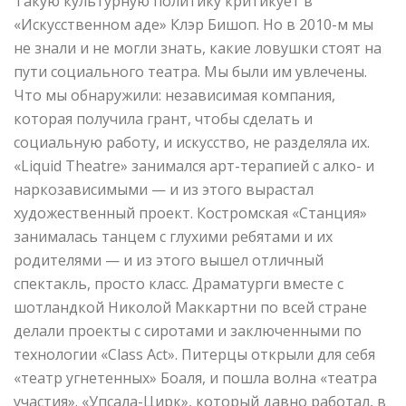
Такую культурную политику критикует в
«Искусственном аде» Клэр Бишоп. Но в 2010-м мы
не знали и не могли знать, какие ловушки стоят на
пути социального театра. Мы были им увлечены.
Что мы обнаружили: независимая компания,
которая получила грант, чтобы сделать и
социальную работу, и искусство, не разделяла их.
«Liquid Theatre» занимался арт-терапией с алко- и
наркозависимыми — и из этого вырастал
художественный проект. Костромская «Станция»
занималась танцем с глухими ребятами и их
родителями — и из этого вышел отличный
спектакль, просто класс. Драматурги вместе с
шотландкой Николой Маккартни по всей стране
делали проекты с сиротами и заключенными по
технологии «Сlass Act». Питерцы открыли для себя
«театр угнетенных» Боаля, и пошла волна «театра
участия». «Упсала-Цирк», который давно работал, в