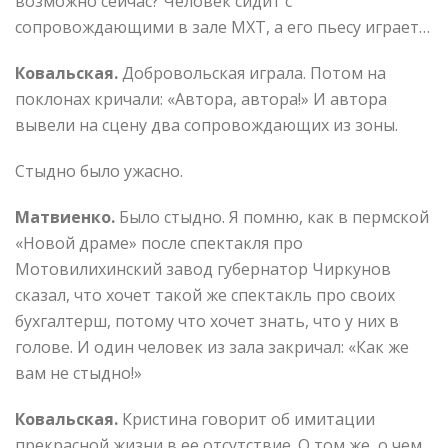
возможно сейчас? Человек сидит с
сопровождающими в зале МХТ, а его пьесу играет…
Ковальская.
Добровольская играла. Потом на
поклонах кричали: «Автора, автора!» И автора
вывели на сцену два сопровождающих из зоны.
Стыдно было ужасно.
Матвиенко.
Было стыдно. Я помню, как в пермской
«Новой драме» после спектакля про
Мотовилихинский завод губернатор Чиркунов
сказал, что хочет такой же спектакль про своих
бухгалтерш, потому что хочет знать, что у них в
голове. И один человек из зала закричал: «Как же
вам не стыдно!»
Ковальская.
Кристина говорит об имитации
прекрасной жизни в ее отсутствие. О том же, о чем