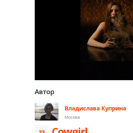
Автор
Владислава Куприна
Москва
Cowgirl
23