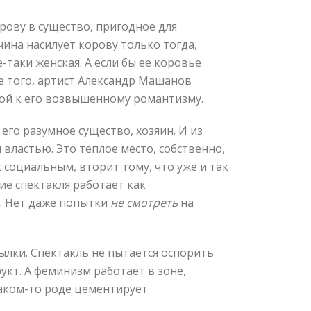
рову в существо, пригодное для
ина насилует корову только тогда,
-таки женская. А если бы ее коровье
е того, артист Александр Машанов
отой к его возвышенному романтизму.
го разумное существо, хозяин. И из
властью. Это теплое место, собственно,
с социальным, вторит тому, что уже и так
ие спектакля работает как
. Нет даже попытки
не смотреть
на
ылки. Спектакль не пытается оспорить
укт. А феминизм работает в зоне,
аком-то роде цементирует.