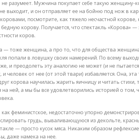
 не разумеет. Мужчина покупает себе такую женщину-ко
о не выходит, и он отправляет ее на бойню под нож в к
коровами, посмотрите, как тяжело несчастной корове, 
и бедную корову. Получается, что спектакль «Корова» —
стности коров.
ва — тоже женщина, а про то, что для общества женщина
кля попали в ловушку своих намерений. По всему выходи
оже, и преодолеть эту аналогию не может (и не пытает
 и человек от нее (от этой твари) избавляется. Она, эт
вдруг корова научилась жарить яичницу и читать стихи,
 на ней, а мы бы все удовлетворились историей о том,
овека.
 как феминистское, недостаточно упорно демонстрирова
нслировать грудь, вываливающуюся из декольте, красн
такле — просто кусок мяса. Никаким образом рефлексией
, даже намека на нее.