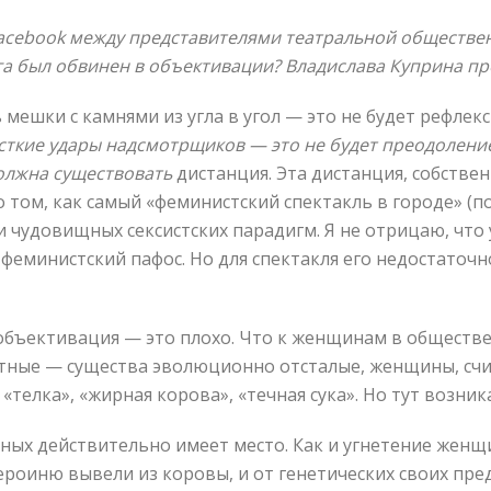
acebook
между представителями театральной обществен
а был обвинен в объективации? Владислава Куприна пр
 мешки с камнями из угла в угол — это не будет рефлекс
сткие удары надсмотрщиков — это не будет преодоление
должна существовать
дистанция. Эта дистанция, собствен
 о том, как самый «феминистский спектакль в городе» (
и чудовищных сексистских парадигм. Я не отрицаю, что
 феминистский пафос. Но для спектакля его недостаточно
бъективация — это плохо. Что к женщинам в обществе 
тные — существа эволюционно отсталые, женщины, счи
 «телка», «жирная корова», «течная сука». Но тут возни
ных действительно имеет место. Как и угнетение женщ
героиню вывели из коровы, и от генетических своих пре