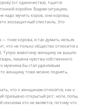
рову (от одиночества), тщится
артонной коробке. Видим ситуацию,
не надо мучить коров, они коровы,
 это зоозащитный спектакль. Это
 — тоже корова, и так думать нельзя.
т, что не только общество относится к
ся). Тупую животину-женщину не вышло
а тварь, лишена чувства собственного
 то мужчина бы стал удачливым
 что женщину тоже можно поднять,
ть, что к женщинам относятся, как к
ый призывно открытый рот, ноги, попы,
 сексизма это не является, потому что