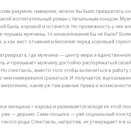
ским разумом, наверное, можно бы было превратить ко
Такой воспитательный роман с печальным концом. Мужч
ой была, коровой и останется. Но промежность у нее все
е порывы мужчины, то изнасилования бы не было? Боле
и, а как жест отчаяния и бессилия перед коровьей глух
триархата, где мужчина — центр мира и единственное е
кль и призывает мужчину достойно распоряжаться своей 
 Но спектакль, вместо того чтобы включиться в работу 
с чем намеревался сражаться. И получается, высказыван
мизогинию, какие уж там равные права и возможности
лки женщина = корова и развивается исходя из этой пос
на уже — дерьмо. Сама посылка — уже социальный констр
кого рода. Спектакль, напротив, их утверждает и в к