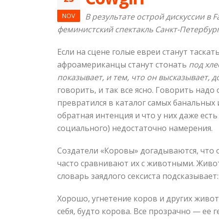
NOV
В результате острой дискуссии в
F
феминистский спектакль Санкт-Петербург
Если на сцене голые евреи станут таскать
афроамериканцы станут стонать
под хле
показывает, и тем, что он
высказывает
, 
говорить, и так все ясно. Говорить надо
превратился в каталог самых банальных 
обратная интенция и что у них даже есть
социального) недостаточно намерения.
Создатели «Коровы» догадываются, что о
часто сравнивают их с животными. Живо
словарь заядлого сексиста подсказывает:
Хорошо, угнетение коров и других живот
себя, будто корова. Все прозрачно — ее 