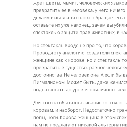
жрет цветы, мычит, человеческих языков
превратить ее в человека, у него ничег
делаем выводы: вы плохо обращаетесь с 
оставьте их уже наконец, зачем вы убил
спектакль о защите прав животных, в ча
Но спектакль вроде не про то, что коро
Проводя эту аналогию, создатели спекта
женщине как к корове, но и спектакль т
превратить в существо, равное человеку,
достоинства. Не человек она. А если бы 
Пигмалионом. Может быть, даже женился
поднатаскать до уровня приличного чел
Для того чтобы высказывание состоялось
коровам, и наоборот. Недостаточно тра
попы, ноги. Корова-женщина в этом спек
нам не предлагают никакой альтернативы