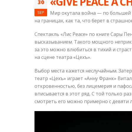
«GIVE PEACE A C
30
SEP
Мир окутала война — по большей 
на границах, как та, что берет в страшн
Спектакль «Лис Peace» по книге Сары 
высказыванием. Такого мощного неприкр
за это можно влюбиться в тихий и страс
на сцене театра «Цехъ».
Выбор места кажется неслучайным. Зате
театр «Цехъ» играет «Анну Франк» Витал
откровенностью, без лицемерия и пафоса
вписывается в этот ряд. С той только ра
смотреть его можно примерно с девяти л