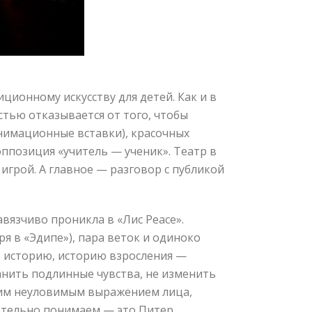
ионному искусству для детей. Как и в
стью отказывается от того, чтобы
анимационные вставки), красочных
ппозиция «учитель — ученик». Театр в
игрой. А главное — разговор с публикой
вязчиво проникла в «Лис Peace».
я в «Эдипе»), пара веток и одиноко
 историю, историю взросления —
анить подлинные чувства, не изменить
ским неуловимым выражением лица,
чательно понимаем — это Питер.