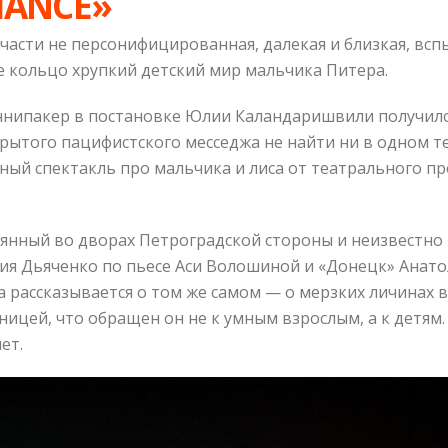
HANCE»
части не персонифицированная, далекая и близкая, вс
ое кольцо хрупкий детский мир мальчика Питера.
Пеннипакер в постановке Юлии Каландаришвили получи
ытого пацифистского месседжа не найти ни в одном теа
тный спектакль про мальчика и лиса от театрального п
рянный во дворах Петроградской стороны и неизвестно
ия Дьяченко по пьесе Аси Волошиной и «Донецк» Анатол
 рассказывается о том же самом — о мерзких личинах в
зницей, что обращен он не к умным взрослым, а к детям
ет.