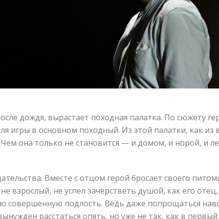
после дождя, вырастает походная палатка. По сюжету гер
ля игры в основном походный. Из этой палатки, как из 
Чем она только не становится — и домом, и норой, и ле
едательства. Вместе с отцом герой бросает своего питом
не взрослый, не успел зачерстветь душой, как его оте
о совершенную подлость. Ведь даже попрощаться навсе
 вынужден расстаться опять, но уже не так, как в первый 