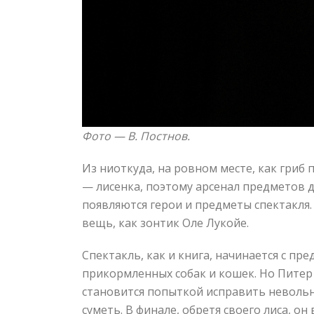
Фото —
В. Постнов.
Из ниоткуда, на ровном месте, как гриб 
— лисенка, поэтому арсенал предметов д
появляются герои и предметы спектакля. 
вещь, как зонтик Оле Лукойе.
Спектакль, как и книга, начинается с пр
прикормленных собак и кошек. Но Питер 
становится попыткой исправить невольн
суметь. В финале, обретя своего лиса, он