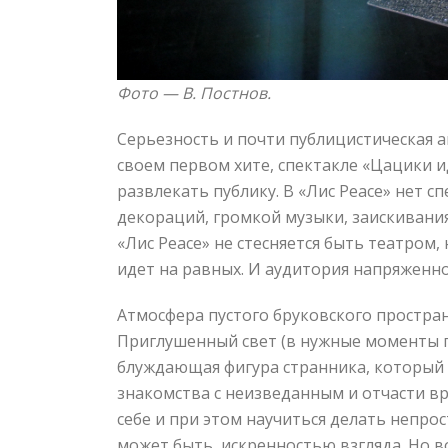
Фото —
В. Постнов.
Серьезность и почти публицистическая а
своем первом хите, спектакле «Цацики и
развлекать публику. В «Лис Peace» нет 
декораций, громкой музыки, заискивания
«Лис Peace» не стесняется быть театром
идет на равных. И аудитория напряженн
Атмосфера пустого бруковского простран
Приглушенный свет (в нужные моменты пр
блуждающая фигура странника, который
знакомства с неизведанным и отчасти в
себе и при этом научиться делать непр
может быть, искренностью взгляда. Но в