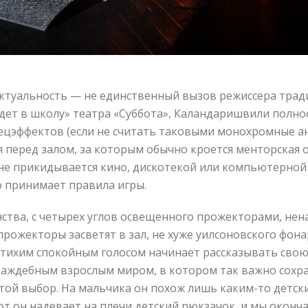
ктуальность — не единственный вызов режиссера традиц
дет в школу» театра «Суббота», Каландаришвили полно
спецэффектов (если не считать таковыми монохромные 
 перед залом, за которым обычно кроется менторская о
, не прикидывается кино, дискотекой или компьютерной 
о принимает правила игры.
ства, с четырех углов освещенного прожекторами, нена
ожекторы засветят в зал, не хуже уилсоновского фонар
 тихим спокойным голосом начинает рассказывать свою
раждебным взрослым миром, в котором так важно сохр
остой выбор. На мальчика он похож лишь каким-то дет
от он надевает на плечи детский рюкзачок, и мы окон