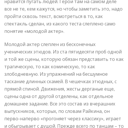
нравится пугать людей. Герои там на самом деле
все не те, кем кажутся, но чтобы заметить это, надо
пройти сквозь текст, всмотреться в то, как
спектакль сделан, из какого теста слеплено само
понятие «молодой актер».
Молодой актер слеплен из бесконечных
ученических этюдов. Из ста пятидесяти проб одной
и той же сцены, которую обязан представить то как
трагическую, то как комическую, то как
злободневную. Из упражнений на бесшумное
таскание длинных скамей. В чешечках этюдных, с
прямой спиной. Движения, жесты дерганые еще,
сцены одна от другой отделены, как отдельное
домашнее задание. Все это состав из вчерашних
выпускников, которых, по словам Райкина, он
перво-наперво «прогоняет через классику», играет
и обыгрывает с душой. Прежде всего по танцам – то