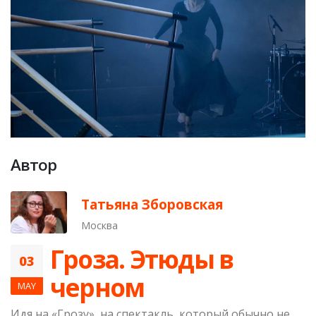
Автор
Татьяна Зборовская
Москва
Гроза. Этюды в
03
черном
MAY
Идя на «Грозу», на спектакль, который обычно не