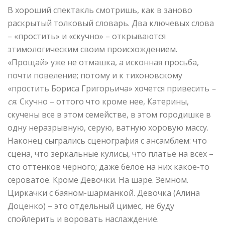
В хороший спектакль смотришь, как в заново
раскрытый толковый словарь. Два ключевых слова
– «простить» и «скучно» – открываются
этимологическим своим происхождением.
«Прощай» уже не отмашка, а исконная просьба,
почти повеление; потому и к тихоновскому
«простить Бориса Григорьича» хочется привесить
–
ся
. Скучно – оттого что кроме нее, Катерины,
скучены все в этом семействе, в этом городишке в
одну неразрывную, серую, ватную хоровую массу.
Наконец сыгрались сценография с ансамблем: что
сцена, что зеркальные кулисы, что платье на всех –
сто оттенков черного; даже белое на них какое-то
сероватое. Кроме Девочки. На шаре. Земном.
Циркачки с баяном-шарманкой. Девочка (Алина
Доценко) – это отдельный цимес, не буду
спойлерить и воровать наслаждение.