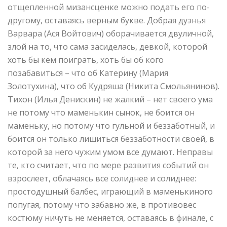
отщепленной мизансценке можно подать его по-
другому, оставаясь верным букве. Добрая дуэнья
Варвара (Ася Войтович) оборачивается двуличной,
злой на то, что сама засиделась, девкой, которой
хоть бы кем поиграть, хоть бы об кого
позабавиться – что об Катерину (Мария
Золотухина), что об Кудряша (Никита Смольянинов).
Тихон (Илья Денискин) не жалкий – нет своего ума
не потому что маменькин сынок, не боится он
маменьку, но потому что гульной и беззаботный, и
боится он только лишиться беззаботности своей, в
которой за него чужим умом все думают. Неправы
те, кто считает, что по мере развития событий он
взрослеет, облачаясь все солиднее и солиднее:
простодушный балбес, играющий в маменькиного
попугая, потому что забавно же, в противовес
костюму ничуть не меняется, оставаясь в финале, с