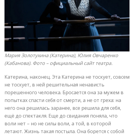
Мария Золотухина (Катерина), Юлия Овчаренко
(Кабанова). Фото –
официальный сайт театра.
Катерина, наконец. Эта Катерина не тоскует, совсем
не тоскует, в ней решительная ненависть
порешенного человека. Бросается она за мужем в
попытках спасти себя от смерти, а не от греха: на
него она решилась заранее, все решила для себя,
ещё до спектакля. Еще до свидания поняла, что
воли нет – но не силы воли, а той, в которой
летают. Жизнь такая постыла. Она борется с собой