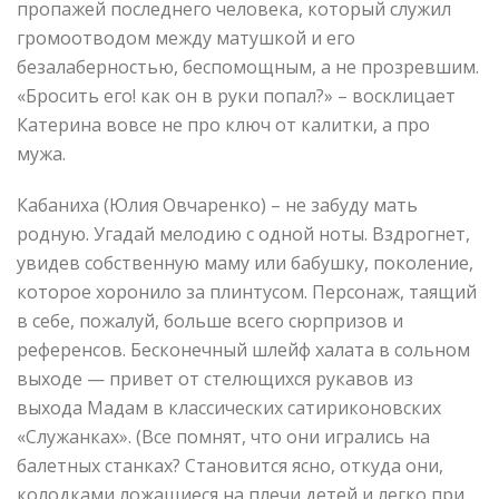
пропажей последнего человека, который служил
громоотводом между матушкой и его
безалаберностью, беспомощным, а не прозревшим.
«Бросить его! как он в руки попал?» – восклицает
Катерина вовсе не про ключ от калитки, а про
мужа.
Кабаниха (Юлия Овчаренко) – не забуду мать
родную. Угадай мелодию с одной ноты. Вздрогнет,
увидев собственную маму или бабушку, поколение,
которое хоронило за плинтусом. Персонаж, таящий
в себе, пожалуй, больше всего сюрпризов и
референсов. Бесконечный шлейф халата в сольном
выходе — привет от стелющихся рукавов из
выхода Мадам в классических сатириконовских
«Служанках». (Все помнят, что они игрались на
балетных станках? Становится ясно, откуда они,
колодками ложащиеся на плечи детей и легко при