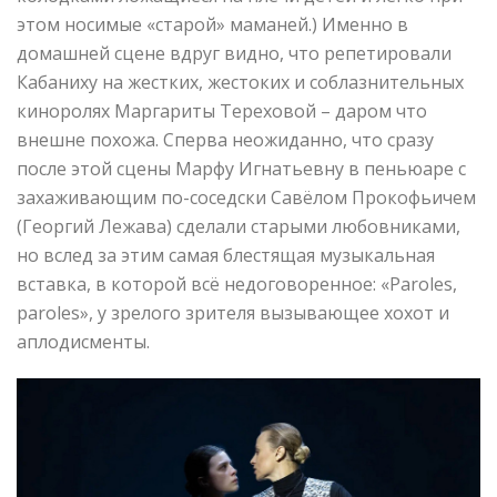
этом носимые «старой» маманей.) Именно в
домашней сцене вдруг видно, что репетировали
Кабаниху на жестких, жестоких и соблазнительных
киноролях Маргариты Тереховой – даром что
внешне похожа. Сперва неожиданно, что сразу
после этой сцены Марфу Игнатьевну в пеньюаре с
захаживающим по-соседски Савёлом Прокофьичем
(Георгий Лежава) сделали старыми любовниками,
но вслед за этим самая блестящая музыкальная
вставка, в которой всё недоговоренное: «Paroles,
paroles», у зрелого зрителя вызывающее хохот и
аплодисменты.