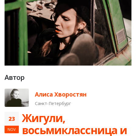
Автор
Алиса Хворостян
Санкт-Петербург
​Жигули,
23
восьмиклассница и
NOV