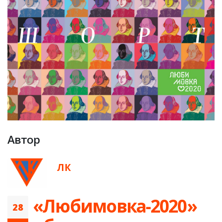
Автор
ЛК
​«Любимовка-2020»
28