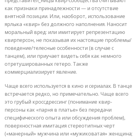
представител_ницы квир-сообщества считывают
как признаки принадлежности — и отсутствие
внятной позиции. Или, наоборот, использование
ярлыка «квир» без должного наполнения. Наносит
моральный вред: или имитирует репрезентацию
квирперсон, не показывая их настоящие проблемы/
поведение/телесные особенности (в случае с
танцем), или приучает видеть себя как немного
отретушированных гетеро. Также
коммерциализирует явление.
Чаще всего используется в кино и сериалах. В танце
встречается редко, но примечательно. Чаще всего
это грубый кроссдрессинг (понимание квир-
персоны как «парня в платье» без передачи
специфического опыта или обсуждения проблем),
поверхностная имитация стереотипных черт
(«манерный» мужчина или «мужиковатая» женщина;