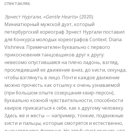
спектаклях.
Эрнест Нургали, «
Gentle
Hearts
» (2020).
Миниатюрный мужской дуэт, который
петербургский хореограф Эрнест Нургали поставил
для Конкурса молодых хореографов Context. Diana
Vishneva. Примечателен буквально с первого
прикосновения танцовщиков друг к другу:
невесомо опустившаяся на плечо ладонь, взгляд,
проследивший ее движение вниз, до кисти, секунда,
чтобы взглянуть в лицо. Почти каждое движение
можно прочесть как отсылку к очень узнаваемой
(при большом опыте созерцания квир-персон),
буквально кожной чувствительности, способности
квиров прикасаться к себе, как к другому человеку.
Здесь же и жесты — например, тонкие, подвижные
кисти и пальцы, которые смотрятся и естественно,
и ненавязчиво-феминно. Не зря бытует мнение, что