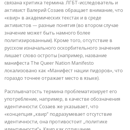
связана критика термина. ЛГБТ-исследователь и
активист Валерий Созаев обращает внимание, что
«квир» в академических текстах и в среде
активистов — разные понятия (во втором случае
значение может быть намного более
политизированным). Кроме того, отсутствие в
русском изначального оскорбительного значения
лишает слово остроты (например, название
манифеста The Queer Nation Manifesto
локализовано как «Манифест нации пидоров», что
гораздо точнее отражает место в языке).
Расплывчатость термина проблематизирует его
употребление, например, в качестве обозначения
идентичности: Созаев же указывает, что
«концепция „квир“ подразумевает отсутствие
идентичности, она противостоит „политике
идентичности“». Квир как отрицание