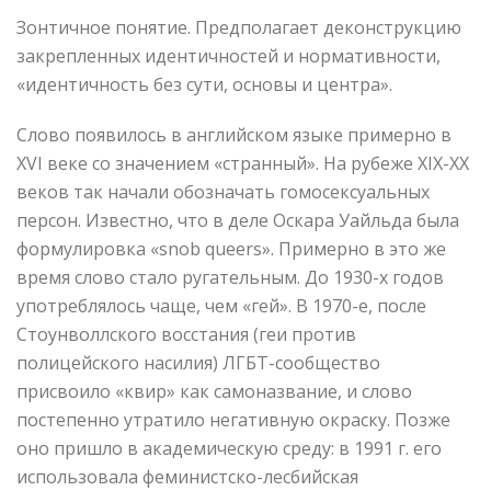
Зонтичное понятие. Предполагает деконструкцию
закрепленных идентичностей и нормативности,
«идентичность без сути, основы и центра».
Слово появилось в английском языке примерно в
XVI веке со значением «странный». На рубеже XIX-XX
веков так начали обозначать гомосексуальных
персон. Известно, что в деле Оскара Уайльда была
формулировка «snob queers». Примерно в это же
время слово стало ругательным. До 1930-х годов
употреблялось чаще, чем «гей». В 1970-е, после
Стоунволлского восстания (геи против
полицейского насилия) ЛГБТ-сообщество
присвоило «квир» как самоназвание, и слово
постепенно утратило негативную окраску. Позже
оно пришло в академическую среду: в 1991 г. его
использовала феминистско-лесбийская