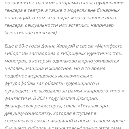
поговорить с нашими авторами о конструировании
гендера в театре, а также о моделях вне бинарных
оппозиций, о том, что шире, многозначнее пола,
гендера, сексуальности или эстетики, например
(«зонтичное понятие»).
Еще в 80-е годы Донна Харауэй в своем «Манифесте
киборгов» заговорила о гибридных идентичностях,
монстрах, в которых одинаково мирно уживаются
человек, машина и животное. Но в то время
подобное мерещилось исключительно
футурофобам как область чудовищного и
пугающего, не выходило за рамки жанрового кино и
фантастики. В 2021 году Жюлия Дюкорно,
французская режиссерка, сняла «Титана» про
девушку-социопатку, которая вступает в
сексуальную связь с машиной и носит в своем чреве
будущего киборга, а также траснформируется сама.