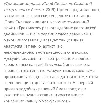
«Три маски короля», Юрий Смекалов, Самрский
театр оперы и балета
(2019). Пример радикального,
в том числе технически, гендерсвитча в танце.
Юрий Смекалов вводит в сложносочиненный
сюжет «Трех масок» разногендерных персонажей-
двойников — и обе партии отдает девушкам. В
одном из составов участвует танцовщица
Анастасия Тетченко, артистка с
неконвенциональной внешностью (высокая,
мускулистая, сильная; в театре чаще исполняет
характерные партии). В мужской ипостаси она
справляется с типично маскулинными, силовыми
прыжками так ладно, что догадаться о том, что на
сцене женщина, достаточно сложно. Не первый
пример подобных решений Смекалова; он и
юношей на пуанты ставил, и «раскалывал»
конвенциональную маскулинность.