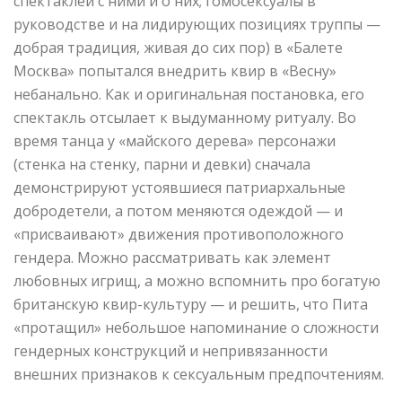
спектаклей с ними и о них; гомосексуалы в
руководстве и на лидирующих позициях труппы —
добрая традиция, живая до сих пор) в «Балете
Москва» попытался внедрить квир в «Весну»
небанально. Как и оригинальная постановка, его
спектакль отсылает к выдуманному ритуалу. Во
время танца у «майского дерева» персонажи
(стенка на стенку, парни и девки) сначала
демонстрируют устоявшиеся патриархальные
добродетели, а потом меняются одеждой — и
«присваивают» движения противоположного
гендера. Можно рассматривать как элемент
любовных игрищ, а можно вспомнить про богатую
британскую квир-культуру — и решить, что Пита
«протащил» небольшое напоминание о сложности
гендерных конструкций и непривязанности
внешних признаков к сексуальным предпочтениям.