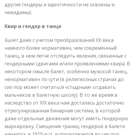
другие гендеры и идентичности не освоены и
невидимы).
Квир и гендер в танце
Балет
даже с учетом преобразований XX века
намного более нормативен, чем современный
танец, в нем легче отследить явления, связанные с
гендерными сдвигами и/или проявлениями квира. В
некотором смысле балет, особенно мужской танец,
ненормативен по сути (в религиозных странах до
сих пор может считаться «стыдным» отдавать
мальчиков в балетную школу). В то же время в
наследство от XIX века нам досталась достаточно
отрегулированная бинарная система, в которой
даже отдельные движения могут иметь гендерную
маркировку. Смещение границ гендеров в балете
началось в 1910-е гг. и продолжается до сих пор.