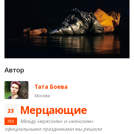
Автор
Тата Боева
Москва
​Мерцающие
23
Между «мужским» и «женским»
FEB
официальными праздниками мы решили