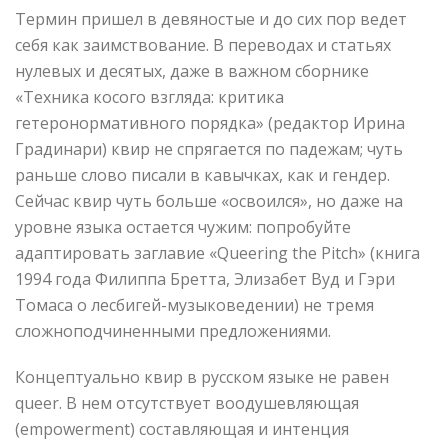
Термин пришел в девяностые и до сих пор ведет
себя как заимствование. В переводах и статьях
нулевых и десятых, даже в важном сборнике
«Техника косого взгляда: критика
гетеронормативного порядка» (редактор Ирина
Градинари) квир не спрягается по падежам; чуть
раньше слово писали в кавычках, как и гендер.
Сейчас квир чуть больше «освоился», но даже на
уровне языка остается чужим: попробуйте
адаптировать заглавие «Queering the Pitch» (книга
1994 года Филиппа Бретта, Элизабет Вуд и Гэри
Томаса о лесбигей-музыковедении) не тремя
сложноподчиненными предложениями.
Концептуально квир в русском языке не равен
queer. В нем отсутствует воодушевляющая
(empowerment) составляющая и интенция