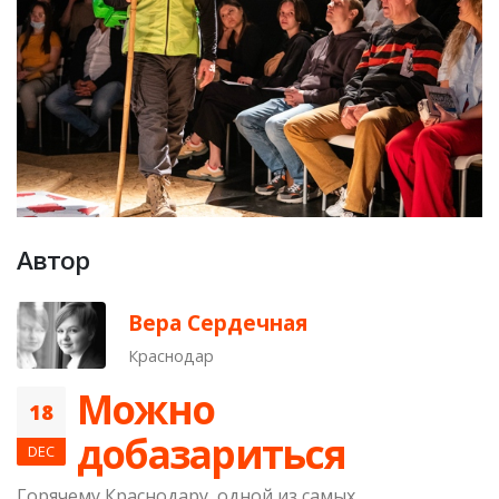
Автор
Вера Сердечная
Краснодар
Можно
18
добазариться
DEC
Горячему Краснодару, одной из самых