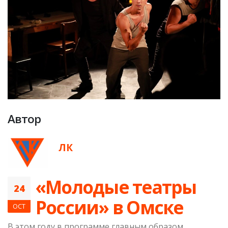
Автор
ЛК
​«Молодые театры
24
России» в Омске
OCT
В этом году в программе главным образом