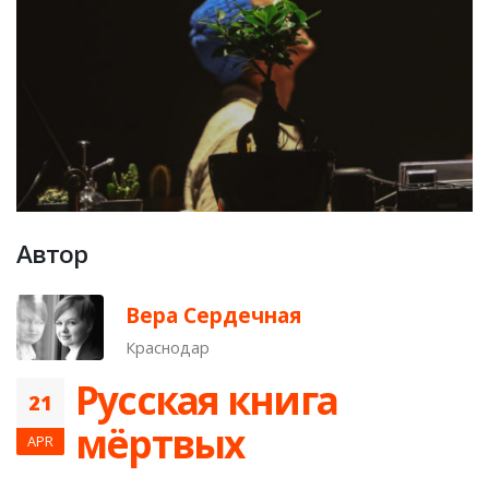
Автор
Вера Сердечная
Краснодар
Русская книга
21
мёртвых
APR