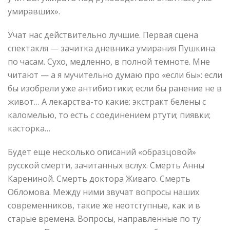
умиравших».
Учат нас действительно лучшие. Первая сцена
спектакля — зачитка дневника умирания Пушкина
по часам. Сухо, медленно, в полной темноте. Мне
читают — а я мучительно думаю про «если бы»: если
бы изобрели уже антибиотики; если бы ранение не в
живот… А лекарства-то какие: экстракт белены с
каломелью, то есть с соединением ртути; пиявки;
касторка…
Будет еще несколько описаний «образцовой»
русской смерти, зачитанных вслух. Смерть Анны
Карениной. Смерть доктора Живаго. Смерть
Обломова. Между ними звучат вопросы наших
современников, такие же неотступные, как и в
старые времена. Вопросы, направленные по ту