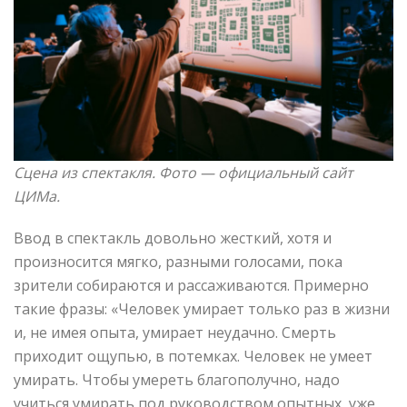
Сцена из спектакля. Фото —
официальный сайт
ЦИМа.
Ввод в спектакль довольно жесткий, хотя и
произносится мягко, разными голосами, пока
зрители собираются и рассаживаются. Примерно
такие фразы: «Человек умирает только раз в жизни
и, не имея опыта, умирает неудачно. Смерть
приходит ощупью, в потемках. Человек не умеет
умирать. Чтобы умереть благополучно, надо
учиться умирать под руководством опытных, уже