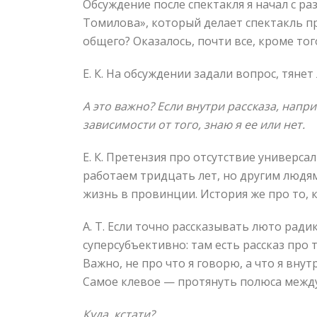
Обсуждение после спектакля я начал с ра
Томилова», который делает спектакль пр
общего? Оказалось, почти все, кроме того
Е. К. На обсуждении задали вопрос, тянет
А это важно? Если внутри рассказа, напри
зависимости от того, знаю я ее или нет.
Е. К. Претензия про отсутствие универса
работаем тридцать лет, но другим людям
жизнь в провинции. История же про то, 
А. Т. Если точно рассказывать люто рад
суперсубъективно: там есть рассказ про т
Важно, не про что я говорю, а что я вну
Самое клевое — протянуть полюса между з
Куда, кстати?