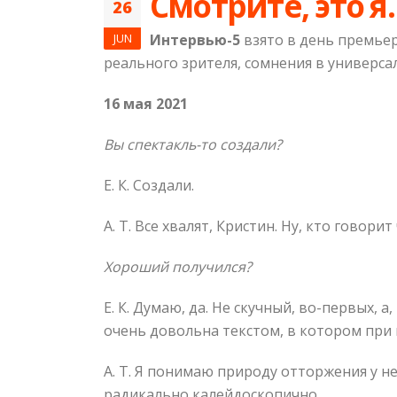
Смотрите, это я
26
JUN
Интервью-5
взято в день премьер
реального зрителя, сомнения в универсал
16 мая 2021
Вы спектакль-то создали?
Е. К. Создали.
А. Т. Все хвалят, Кристин. Ну, кто говорит
Хороший получился?
Е. К. Думаю, да. Не скучный, во-первых, 
очень довольна текстом, в котором при 
А. Т. Я понимаю природу отторжения у н
радикально калейдоскопично.