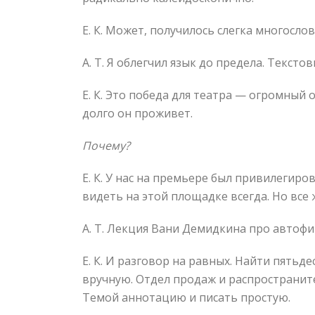
Е. К. Может, получилось слегка многосло
А. Т. Я облегчил язык до предела. Тексто
Е. К. Это победа для театра — огромный 
долго он проживет.
Почему?
Е. К. У нас на премьере был привилегир
видеть на этой площадке всегда. Но все
А. Т. Лекция Вани Демидкина про автофи
Е. К. И разговор на равных. Найти пятьд
вручную. Отдел продаж и распространите
Темой аннотацию и писать простую.