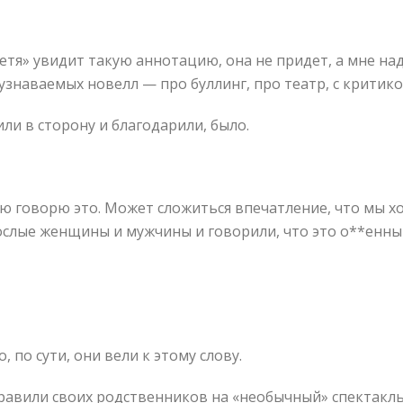
«тетя» увидит такую аннотацию, она не придет, а мне над
узнаваемых новелл — про буллинг, про театр, с критико
или в сторону и благодарили, было.
ью говорю это. Может сложиться впечатление, что мы хот
ослые женщины и мужчины и говорили, что это о**енны
, по сути, они вели к этому слову.
равили своих родственников на «необычный» спектакль