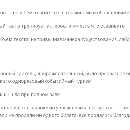
вно — но у Темы свой язык, с терминами и обобщениями,
вый театр тренирует актеров, и им есть что осваивать.
объем текста, непривычная манера существования, лабо
ованный зритель, доброжелательный, было прекрасное 
 ж это одноразовый событийный туризм.
кшн шла при полном зале.
есят человек с широкими увлечениями в искусстве — само
ли не продали ни одного билета, все продалось благода