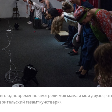
об его одновременно смотрели моя мама и мои друзья, 
зрительский гезамткунстверк».