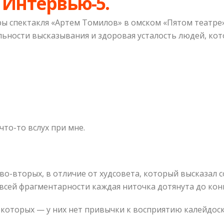
. Интервью-5.
ы спектакля «Артем Томилов» в омском «Пятом театре»:
ьности высказывания и здоровая усталость людей, кото
 что-то вслух при мне.
а, во-вторых, в отличие от худсовета, который высказал
всей фрагментарности каждая ниточка дотянута до кон
екоторых — у них нет привычки к восприятию калейдоск