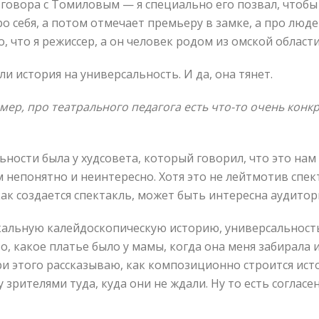
зговора с Томиловым — я специально его позвал, чтобы
о себя, а потом отмечает премьеру в замке, а про люде
, что я режиссер, а он человек родом из омской области
 ли история на универсальность. И да, она тянет.
мер, про театрального педагога есть что-то очень конкр
льности была у худсовета, который говорил, что это нам
 непонятно и неинтересно. Хотя это не лейтмотив спек
как создается спектакль, может быть интересна аудитор
икальную калейдоскопическую историю, универсальность
о, какое платье было у мамы, когда она меня забирала и
три этого рассказываю, как композиционно строится исто
рителями туда, куда они не ждали. Ну то есть согласен