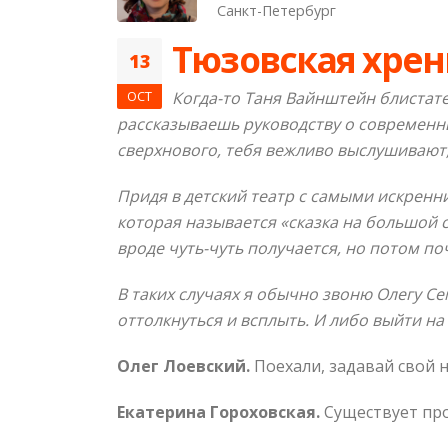
Санкт-Петербург
Тюзовская хрен
13
OCT
Когда-то Таня Вайнштейн блистат
рассказываешь руководству о современны
сверхнового, тебя вежливо выслушивают, 
Придя в детский театр с самыми искренн
которая называется «сказка на большой с
вроде чуть-чуть получается, но потом по
В таких случаях я обычно звоню Олегу С
оттолкнуться и всплыть. И либо выйти н
Олег Лоевский.
Поехали, задавай свой 
Екатерина Гороховская.
Существует пр