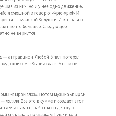
чшая из них, но и у нее одно движение,
либо я смешной и говорю: «Хрю-хрю!» И
арится, — мачехой Золушки. И все равно
играет нечто большее. Следующее
атно не вернутся.
д — аттракцион. Любой. Упал, потерял
художником. «Вырви глаз»! А если не
тюмы «вырви глаз». Потом музыка «вырви
 ляляля. Все это в сумме и создает этот
ится учитывать, работая на детскую
охой спектакль по сказкам Пушкина, и