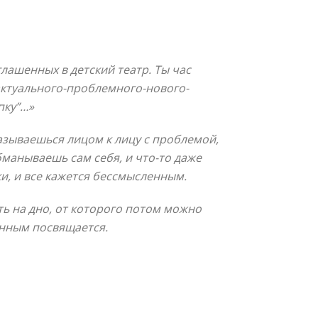
ашенных в детский театр. Ты час
-актуального-проблемного-нового-
пку”…»
азываешься лицом к лицу с проблемой,
бманываешь сам себя, и что-то даже
ки, и все кажется бессмысленным.
ть на дно, от которого потом можно
анным посвящается.