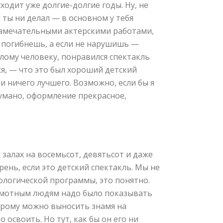
ходит уже долгие-долгие годы. Ну, не
 ты ни делал — в основном у тебя
 замечательными актерскими работами,
 погибнешь, а если не нарушишь —
лому человеку, понравился спектакль
ся, — что это был хороший детский
ли ничего лучшего. Возможно, если бы я
думано, оформление прекрасное,
 залах на восемьсот, девятьсот и даже
ень, если это детский спектакль. Мы не
еологической программы, это понятно.
рамотным людям надо было показывать
торому можно выносить знамя на
о освоить. Но тут, как бы он его ни