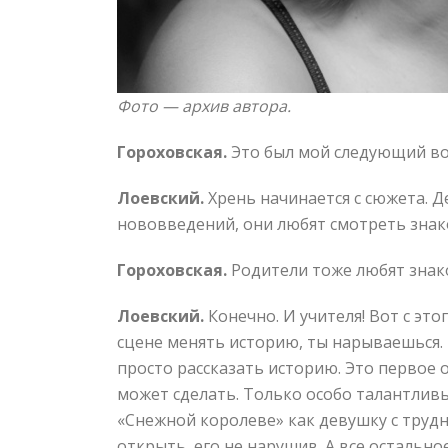
Фото — архив автора.
Гороховская.
Это был мой следующий во
Лоевский.
Хрень начинается с сюжета. Д
нововведений, они любят смотреть знако
Гороховская.
Родители тоже любят знак
Лоевский.
Конечно. И учителя! Вот с эт
сцене менять историю, ты нарываешься.
просто рассказать историю. Это первое 
может сделать. Только особо талантливы
«Снежной королеве» как девушку с трудн
открыть, его не нарушив. А все остально