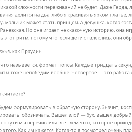
икакой сложности переживаний не будет. Даже Герда, лу
вания делится на два: либо я красивая в ярком платье, 
у, мальчик может стать принцем. А девушка, когда сост
я Раневская. Но она играет не сказочную историю, она 
 этот ритм, потому что, если дети отвлеклись, они обр
жья, как Праудин.
, что называется, формат попсы. Каждые тридцать секун
ритм тоже непобедим вообще. Четвертое — это работа с 
 считаете?
 Будем формулировать в обратную сторону. Значит, кос
ровать, обозначать. Вышел злой — бух, вышел добрый —
по сути мы перечислили все элементы, которые приход
этого. Как им кажется. Когда-то я посмотрел очень пл