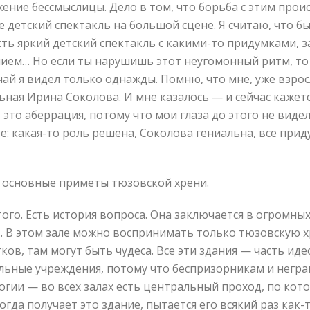
ение бессмыслицы. Дело в том, что борьба с этим проис
е детский спектакль на большой сцене. Я считаю, что бы
есть яркий детский спектакль с какими-то придумками,
ием… Но если ты нарушишь этот неугомонный ритм, то
ай я видел только однажды. Помню, что мне, уже взрос
льная Ирина Соколова. И мне казалось — и сейчас кажет
 это аберрация, потому что мои глаза до этого не виде
ое: какая-то роль решена, Соколова гениальна, все при
 основные приметы тюзовской хрени.
ого. Есть история вопроса. Она заключается в огромных
. В этом зале можно воспринимать только тюзовскую хр
ков, там могут быть чудеса. Все эти здания — часть ид
ельные учреждения, потому что беспризорникам и нег
логии — во всех залах есть центральный проход, по ко
огда получает это здание, пытается его всякий раз как-т