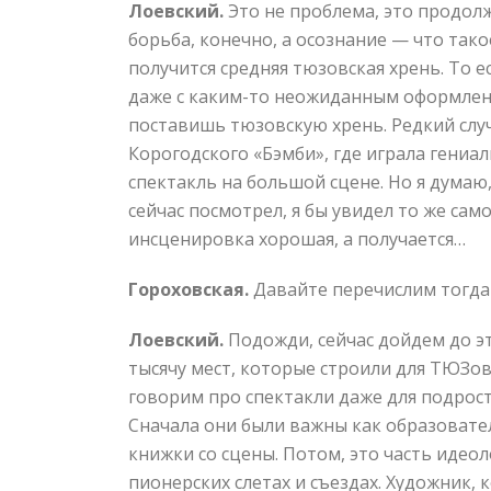
Лоевский.
Это не проблема, это продолж
борьба, конечно, а осознание — что тако
получится средняя тюзовская хрень. То 
даже с каким-то неожиданным оформлен
поставишь тюзовскую хрень. Редкий случ
Корогодского «Бэмби», где играла гениа
спектакль на большой сцене. Но я думаю,
сейчас посмотрел, я бы увидел то же сам
инсценировка хорошая, а получается…
Гороховская.
Давайте перечислим тогда
Лоевский.
Подожди, сейчас дойдем до эт
тысячу мест, которые строили для ТЮЗов
говорим про спектакли даже для подрост
Сначала они были важны как образоват
книжки со сцены. Потом, это часть идео
пионерских слетах и съездах. Художник, к