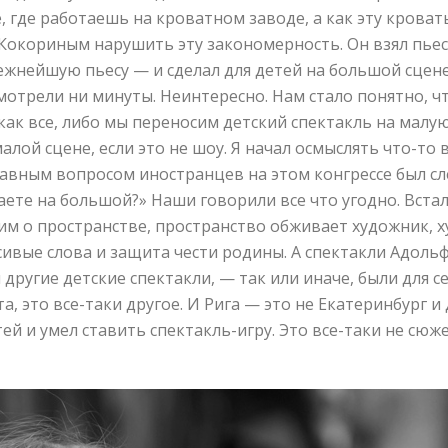
е, где работаешь на кроватном заводе, а как эту крова
Кокориным нарушить эту закономерность. Он взял пьес
жнейшую пьесу — и сделал для детей на большой сцене
мотрели ни минуты. Неинтересно. Нам стало понятно, чт
как все, либо мы переносим детский спектакль на малую
алой сцене, если это не шоу. Я начал осмыслять что-то в
авным вопросом иностранцев на этом конгрессе был сл
раете на большой?» Наши говорили все что угодно. Вс
рим о пространстве, пространство обживает художник, х
сивые слова и защита чести родины. А спектакли Адоль
ругие детские спектакли, — так или иначе, были для се
та, это все-таки другое. И Рига — это не Екатеринбург 
ей и умел ставить спектакль-игру. Это все-таки не сюж