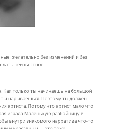
нные, желательно без изменений и без
елать неизвестное.
ва. Как только ты начинаешь на большой
, ты нарываешься. Поэтому ты должен
ия артиста. Потому что артист мало что
орая играла Маленькую разбойницу в
тобы внутри знакомого нарратива что-то
оини и красавицы — это тоже