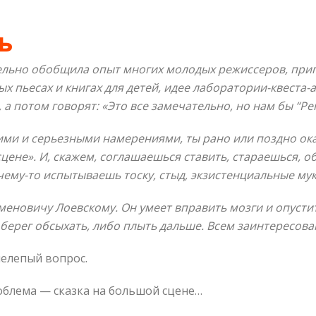
ь
ельно обобщила опыт многих молодых режиссеров, пригл
х пьесах и книгах для детей, идее лаборатории-квеста
а потом говорят: «Это все замечательно, но нам бы “Ре
ими и серьезными намерениями, ты рано или поздно ок
цене». И, скажем, соглашаешься ставить, стараешься, о
чему-то испытываешь тоску, стыд, экзистенциальные му
еменовичу Лоевскому. Он умеет вправить мозги и опусти
а берег обсыхать, либо плыть дальше. Всем заинтересов
нелепый вопрос.
облема — сказка на большой сцене…