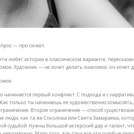
прос — про сюжет.
ети любят истории в классическом варианте, пересказа
мое. Художник — не хочет делать знакомое, он хочет д
омое.
ого начинается первый конфликт. С подхода и с наррати
 Как только ты начинаешь ее художественно осмыслять
ограничение. Второе ограничение — способ существован
е люди, как та же Соколова или Света Замараева, кот
ой судьбой. Нужны большой актерский дар и талант, ч
е невозможно. Мало того, все-таки все эти голубые гер