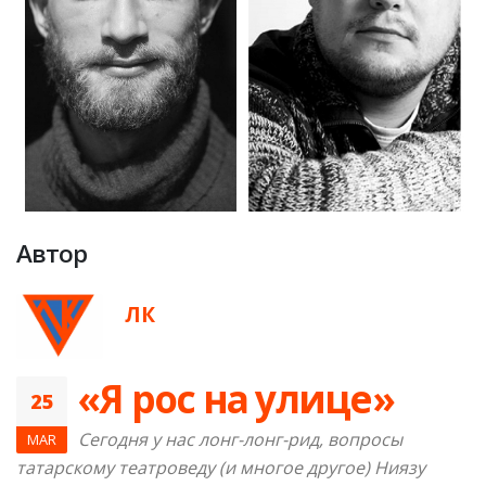
Автор
ЛК
«Я рос на улице»
25
Сегодня у нас лонг-лонг-рид, вопросы
MAR
татарскому театроведу (и многое другое) Ниязу