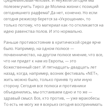
средневековый человек. И неужели сегодня мы
полезем учить Тирсо де Молина жизни с позиций
сегодняшнего радфема? Да нет, конечно. Но если
сегодня режиссер берется за «Укрощение», то
только потому, что материал как-то откликается на
идею равенства полов. И это нормально.
Раньше противостояние в критической среде ярче
было. Например, на одном полюсе —
почвенничество, на другом полюсе мнение, что все,
что ни придет к нам из Европы, — это
божественный свет. И пятнадцать-двадцать лет
назад, когда, например, возник фестиваль «NET»,
жить можно было, только приняв ту или иную
сторону. Сегодня все полюса и противники
объединились, мы отстаиваем одно и то же —
здравый смысл. Все, кто против, — уже мракобесы.
То есть не могу же я всерьез сегодня воспринимать