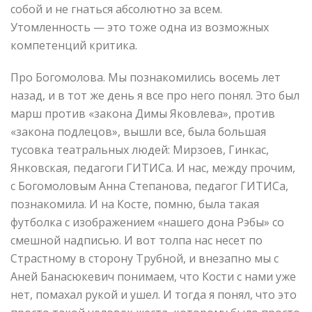
собой и не гнаться абсолютно за всем.
Утомленность — это тоже одна из возможных
компетенций критика.
Про Богомолова. Мы познакомились восемь лет
назад, и в тот же день я все про него понял. Это был
марш против «закона Димы Яковлева», против
«закона подлецов», вышли все, была большая
тусовка театральных людей: Мирзоев, Гинкас,
Янковская, педагоги ГИТИСа. И нас, между прочим,
с Богомоловым Анна Степанова, педагог ГИТИСа,
познакомила. И на Косте, помню, была такая
футболка с изображением «нашего дона Рэбы» со
смешной надписью. И вот толпа нас несет по
Страстному в сторону Трубной, и внезапно мы с
Аней Банасюкевич понимаем, что Кости с нами уже
нет, помахал рукой и ушел. И тогда я понял, что это