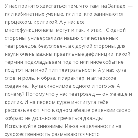
У нас принято хвастаться тем, что там, на Западе, —
или кабинетные ученые, или те, кто занимаются
процессом, критикой. А у нас все
многофункционалы, могут и так, и этак… С одной
стороны, универсализм наших отечественных
театроведов безусловен, а с другой стороны, для
науки очень важны правильные дефиниции, какой
термин подкладываем под то или иное событие,
под тот или иной тип театральности. А у нас куча
слов: и роль, и образ, и характер, и актерское
создание… Куча синонимов одного и того же. А
почему? Потому что у нас театровед — он же еще и
критик. И на первом курсе института тебе
рассказывают, что в одном абзаце рецензии слово
«образ» не должно встречаться дважды.
Используйте синонимы. Из-за нацеленности на
художественность размываются чисто