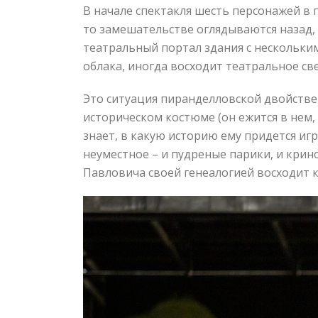
В начале спектакля шесть персонажей в п
то замешательстве оглядываются назад, 
театральный портал здания с нескольким
облака, иногда восходит театральное св
Это ситуация пиранделловской двойствен
историческом костюме (он ежится в нем, 
знает, в какую историю ему придется игра
неуместное – и пудреные парики, и крино
Павловича своей генеалогией восходит 