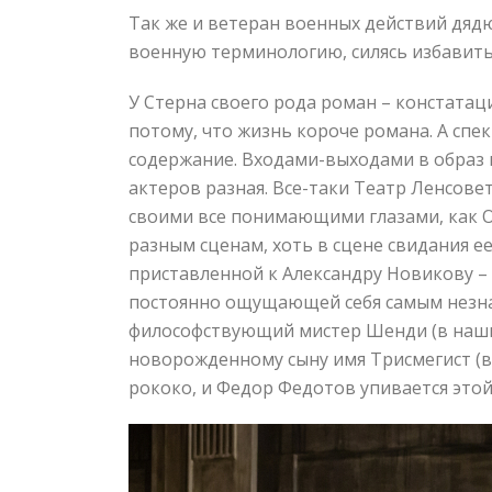
Так же и ветеран военных действий дядю
военную терминологию, силясь избавить
У Стерна своего рода роман – констатац
потому, что жизнь короче романа. А спе
содержание. Входами-выходами в образ и
актеров разная. Все-таки Театр Ленсовет
своими все понимающими глазами, как О
разным сценам, хоть в сцене свидания е
приставленной к Александру Новикову –
постоянно ощущающей себя самым незна
философствующий мистер Шенди (в наши
новорожденному сыну имя Трисмегист (вп
рококо, и Федор Федотов упивается это