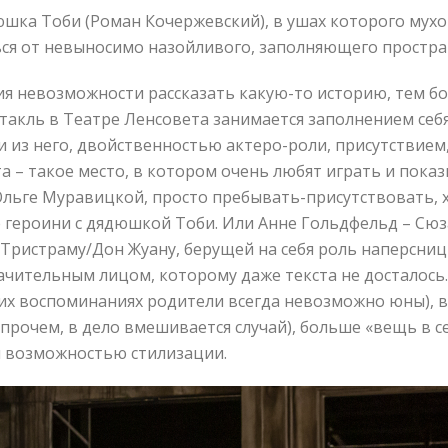
шка Тоби (Роман Кочержевский), в ушах которого мухо
ся от невыносимо назойливого, заполняющего простран
ия невозможности рассказать какую-то историю, тем бо
ктакль в Театре Ленсовета занимается заполнением себя
 из него, двойственностью актеро-роли, присутствием,
а – такое место, в котором очень любят играть и пока
льге Муравицкой, просто пребывать-присутствовать, 
е героини с дядюшкой Тоби. Или Анне Гольдфельд – Сюз
 Тристраму/Дон Жуану, берущей на себя роль наперсни
чительным лицом, которому даже текста не досталось
х воспоминаниях родители всегда невозможно юны), в
рочем, в дело вмешивается случай), больше «вещь в с
й возможностью стилизации.