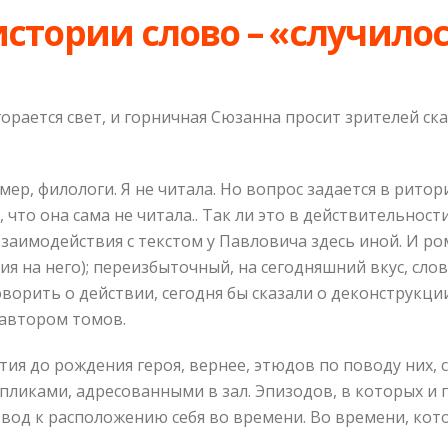
истории слово – «случило
агорается свет, и горничная Сюзанна просит зрителей ск
мер, филологи. Я не читала. Но вопрос задается в рито
что она сама не читала.. Так ли это в действительност
 взаимодействия с текстом у Павловича здесь иной. И 
я на него); переизбыточный, на сегодняшний вкус, слов
орить о действии, сегодня бы сказали о деконструкци
 автором томов.
атия до рождения героя, вернее, этюдов по поводу них,
ликами, адресованными в зал. Эпизодов, в которых и ге
овод к расположению себя во времени. Во времени, кото