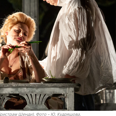
Тристрам Шенди). Фото –
Ю. Кудряшова.