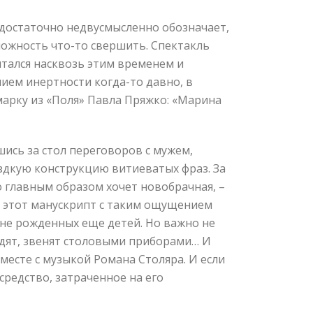
достаточно недвусмысленно обозначает,
зможность что-то свершить. Спектакль
питался насквозь этим временем и
нием инертности когда-то давно, в
арку из «Поля» Павла Пряжко: «Марина
вшись за стол переговоров с мужем,
здкую конструкцию витиеватых фраз. За
о главным образом хочет новобрачная, –
т этот манускрипт с таким ощущением
 не рожденных еще детей. Но важно не
 едят, звенят столовыми приборами… И
есте с музыкой Романа Столяра. И если
средство, затраченное на его