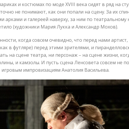
ариках и костюмах по моде XVIII века сидят в ряд на сту
точно не понимают, как они попали на сцену. За их сп
и арками и галереей наверху, за ним по театральному
етило (художники Мария Лукка и Александр Мохов).
ности, когда совсем очевидно, что перед нами артист, 
как в футляре) перед этими зрителями, и пиранделловск
ть на сцене театра, ни персонаж – на сцене жизни, когд
лины, и камзолы. И пусть сцена Ленсовета совсем не по
к игровым импровизациям Анатолия Васильева.