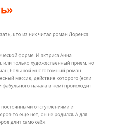
сь»
азать, кто из них читал роман Лоренса
рической форме. И актриса Анна
и, или только художественный прием, но
роман, большой многотомный роман
есный массив, действие которого (если
и фабульного начала в нем) происходит
 с постоянными отступлениями и
роя-то еще нет, он не родился. А для
рое длит само себя.