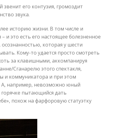
й звенит его контузия, громоздит
ство звука.
лее историю жизни. В том числе и
 – и это есть его настоящее болезненное
 осознанностью, которая у шести
зывать. Кому-то удается просто смотреть
хоть за клавишными, аккомпанируя
анне/Сганарелю этого спектакля,
цы и коммуникатора и при этом
. А, например, невозможно юный
 горячке пытающийся дать
ебе», похож на фарфоровую статуэтку