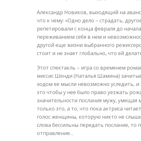
Александр Новиков, выходящий на аванс
что к чему: «Одно дело – страдать, друг
репетировали с конца февраля до начала 
переживанием себя в нем и невозможност
другой еще жизни выбранного режиссеро
стоит и не знает глобально, что ей дела
Этот спектакль – игра со временем роман
миссис Шенди (Наталья Шамина) зачитыв
ходом ее мысли невозможно уследить, и 
это чтобы у нее было право уезжать ро
значительности послания мужу, умещая м
только это, а то, что пока актриса чита
голос женщины, которую никто не слыши
слова бессильны передать послание, то п
отправление…