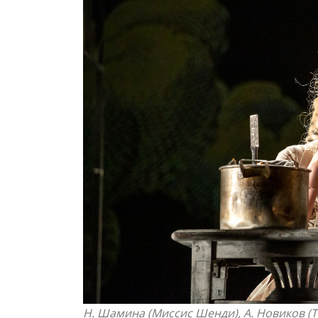
Н. Шамина (Миссис Шенди), А. Новиков (