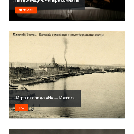
Пять женщин, четыре комнаты
ПРЕМЬЕРЫ
​ Игра в города «И» — Ижевск
ГИД