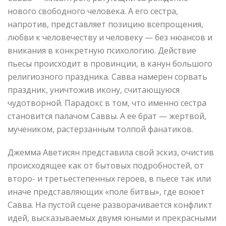
нового свободного человека. А его сестра,
напротив, представляет позицию всепрощения,
любви к человечеству и человеку — без нюансов и
вникания в конкретную психологию. Действие
пьесы происходит в провинции, в канун большого
религиозного праздника. Савва намерен сорвать
праздник, уничтожив икону, считающуюся
чудотворной. Парадокс в том, что именно сестра
становится палачом Саввы. А ее брат — жертвой,
мучеником, растерзанным толпой фанатиков.
Джемма Аветисян представила свой эскиз, очистив
происходящее как от бытовых подробностей, от
второ- и третьестепенных героев, в пьесе так или
иначе представляющих «поле битвы», где воюет
Савва. На пустой сцене разворачивается конфликт
идей, высказываемых двумя юными и прекрасными