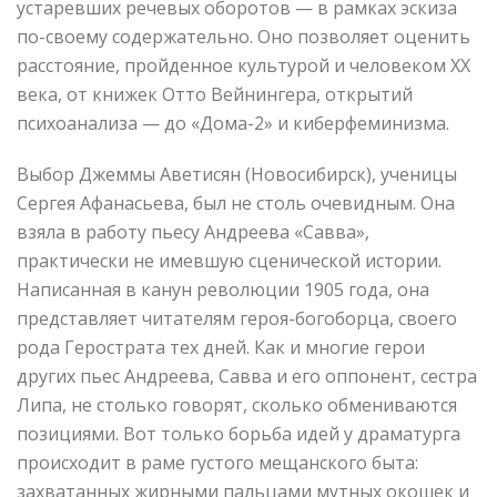
устаревших речевых оборотов — в рамках эскиза
по-своему содержательно. Оно позволяет оценить
расстояние, пройденное культурой и человеком XX
века, от книжек Отто Вейнингера, открытий
психоанализа — до «Дома-2» и киберфеминизма.
Выбор Джеммы Аветисян (Новосибирск), ученицы
Сергея Афанасьева, был не столь очевидным. Она
взяла в работу пьесу Андреева «Савва»,
практически не имевшую сценической истории.
Написанная в канун революции 1905 года, она
представляет читателям героя-богоборца, своего
рода Герострата тех дней. Как и многие герои
других пьес Андреева, Савва и его оппонент, сестра
Липа, не столько говорят, сколько обмениваются
позициями. Вот только борьба идей у драматурга
происходит в раме густого мещанского быта:
захватанных жирными пальцами мутных окошек и