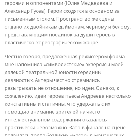
героями и оппонентами (Юлия Медведева и
Александр Гусев). Герои сходятся в основном за
письменным столом. Пространство же сцены
отдано их двойникам-дэймонам, черному и белому,
представляющим поединок за души героев в
пластическо-хореографическом жанре.
Честно говоря, предложенная режиссером форма
мне напомнила «символистские» экзерсисы моей
далекой театральной юности середины
девяностых. Актеры честно стремились
разыгрывать не отношения, но идеи. Однако, к
сожалению, идеи героев пьесы Андреева настолько
констативны и статичны, что удержать с их
помощью внимание зрителей на чисто
интеллектуальном содержании оказалось
практически невозможно. Зато в финале на сцене
появилась толпа безликих «масок» в монашеских