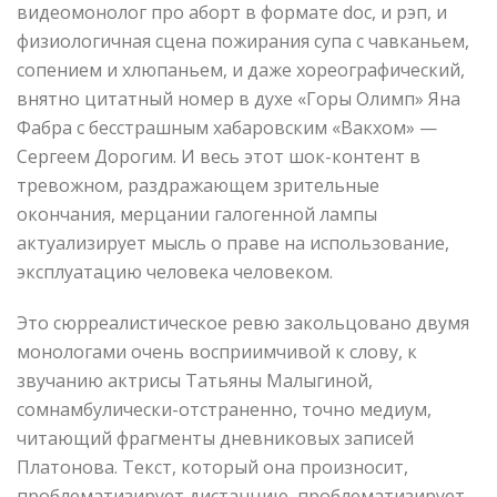
видеомонолог про аборт в формате doc, и рэп, и
физиологичная сцена пожирания супа с чавканьем,
сопением и хлюпаньем, и даже хореографический,
внятно цитатный номер в духе «Горы Олимп» Яна
Фабра с бесстрашным хабаровским «Вакхом» —
Сергеем Дорогим. И весь этот шок-контент в
тревожном, раздражающем зрительные
окончания, мерцании галогенной лампы
актуализирует мысль о праве на использование,
эксплуатацию человека человеком.
Это сюрреалистическое ревю закольцовано двумя
монологами очень восприимчивой к слову, к
звучанию актрисы Татьяны Малыгиной,
сомнамбулически-отстраненно, точно медиум,
читающий фрагменты дневниковых записей
Платонова. Текст, который она произносит,
проблематизирует дистанцию, проблематизирует