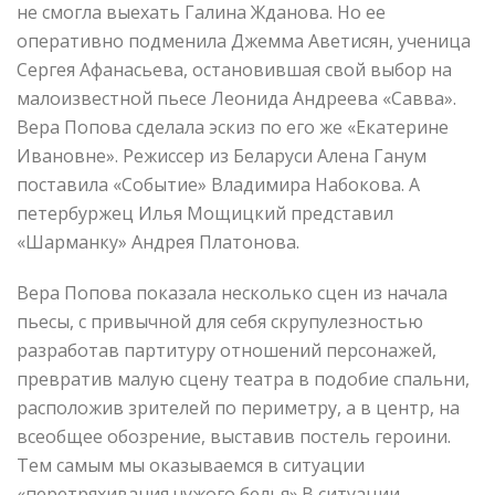
не смогла выехать Галина Жданова. Но ее
оперативно подменила Джемма Аветисян, ученица
Сергея Афанасьева, остановившая свой выбор на
малоизвестной пьесе Леонида Андреева «Савва».
Вера Попова сделала эскиз по его же «Екатерине
Ивановне». Режиссер из Беларуси Алена Ганум
поставила «Событие» Владимира Набокова. А
петербуржец Илья Мощицкий представил
«Шарманку» Андрея Платонова.
Вера Попова показала несколько сцен из начала
пьесы, с привычной для себя скрупулезностью
разработав партитуру отношений персонажей,
превратив малую сцену театра в подобие спальни,
расположив зрителей по периметру, а в центр, на
всеобщее обозрение, выставив постель героини.
Тем самым мы оказываемся в ситуации
«перетряхивания чужого белья».В ситуации