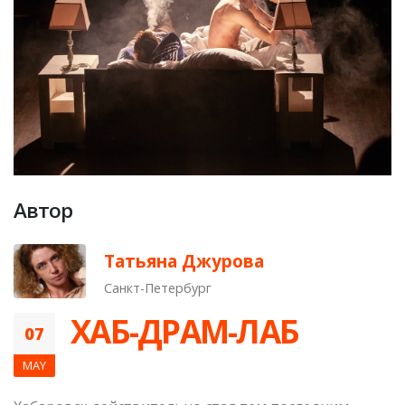
Автор
Татьяна Джурова
Санкт-Петербург
​ ХАБ-ДРАМ-ЛАБ
07
MAY