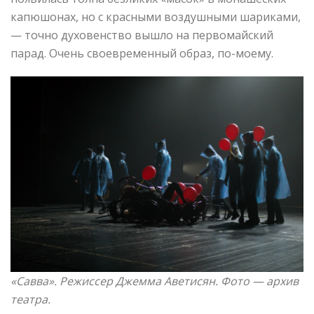
капюшонах, но с красными воздушными шариками,
— точно духовенство вышло на первомайский
парад. Очень своевременный образ, по-моему.
«Савва»
. Режиссер Джемма Аветисян. Фото —
архив
театра.