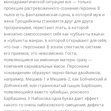
монодраматической ситуации все — только
проекции растревоженного сознания героини. В
пьесе есть фантазмическая сцена, в которой муж и
жена Трощейкины становятся друг для друга
прозрачными, перестают лгать, в которой
внезапно самоосознают себя как «субъекты языка»
и «субъекты жанра», в которой открывают для себя,
что они – персонажи. В эскизе спектакля, системе
его приемов, это невозможно. Гости,
появляющиеся на именинах матери, сразу —
компания карнавальных масок. Персонажи
«сновидения» образуют черно-белых двойников,
например, Мешаев-1 и Мешаев-2, как Бобчинский и
Добчинский, или странноватый сыщик Барбошин,
появляющийся вместо «убийцы», рокового
Барбашина. У Набокова одна буква дает эффект
какого-то очень набоковского смещения, дефекта