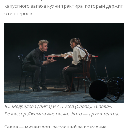
капустного запаха кухни трактира, который держит
отец героев.
Ю. Медведева (Липа) и А. Гусев (Савва). «Савва»
.
Режиссер Джемма Аветисян. Фото —
архив театра.
Савва — мизантроп, ратующий за рождение