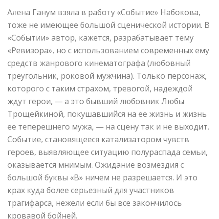
Алена Ганум взяла в работу «Событие» Набокова,
тоже не имеющее большой сценической истории. В
«Событии» автор, кажется, разрабатывает тему
«Ревизора», но с использованием современных ему
средств жанрового кинематографа (любовный
треугольник, роковой мужчина). Только персонаж,
которого с таким страхом, тревогой, надеждой
ждут герои, — а это бывший любовник Любы
Трощейкиной, покушавшийся на ее жизнь и жизнь
ее теперешнего мужа, — на сцену так и не выходит.
Событие, становящееся катализатором чувств
героев, выявляющее ситуацию полураспада семьи,
оказывается мнимым. Ожидание возмездия с
большой буквы «В» ничем не разрешается. И это
крах куда более серьезный для участников
трагифарса, нежели если бы все закончилось
кровавой бойней.