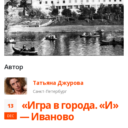
Автор
Татьяна Джурова
Санкт-Петербург
​ «Игра в города. «И»
13
— Иваново
DEC