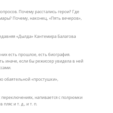
вопросов. Почему расстались герои? Где
мары? Почему, наконец, «Пять вечеров»,
Недавняя «Дылда» Кантемира Балагова
них есть прошлое, есть биография.
ь иначе, если бы режиссер увидела в ней
ссами.
но обаятельной «простушки»,
их переключениях, напивается с полрюмки
яс и т. д., и т. п.