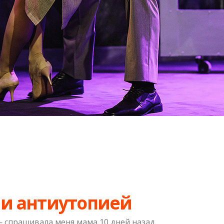
 и антиутопией
— спрашивала меня мама 10 дней назад.