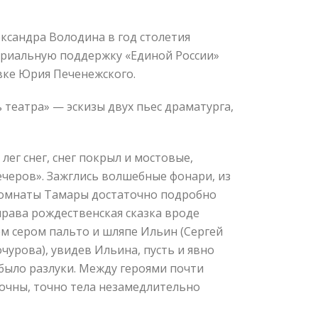
ксандра Володина в год столетия
ериальную поддержку «Единой России»
вке Юрия Печенежского.
 театра» — эскизы двух пьес драматурга,
ег снег, снег покрыл и мостовые,
ечеров». Зажглись волшебные фонари, из
 комнаты Тамары достаточно подробно
 права рождественская сказка вроде
м сером пальто и шляпе Ильин (Сергей
урова), увидев Ильина, пусть и явно
 было разлуки. Между героями почти
точны, точно тела незамедлительно