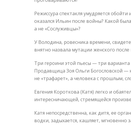
Режиссура спектакля умудряется обойти и
оказался Ильин после войны? Какой была
а не «Сослуживцы»?
У Володина, ровесника времени, свидет
внятно назвала мутации женского после
Три героини этой пьесы — три варианта 
Продавщица Зоя Ольги Богословской — не
не «трафарет», а человека с прошлым, 
Евгения Короткова (Катя) легко и обаят
интересничающей, стремящейся произвес
Катя непосредственна, как дитя, ее орг
водки, задыхается, кашляет, мгновенно зас