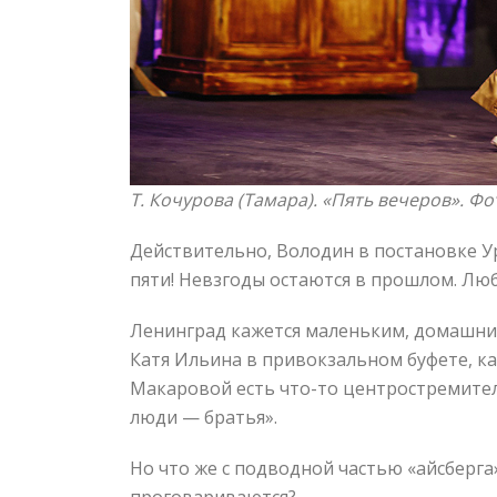
Т. Кочурова (Тамара). «Пять вечеров». Ф
Действительно, Володин в постановке Ур
пяти! Невзгоды остаются в прошлом. Лю
Ленинград кажется маленьким, домашним 
Катя Ильина в привокзальном буфете, к
Макаровой есть что-то центростремитель
люди — братья».
Но что же с подводной частью «айсберга
проговариваются?