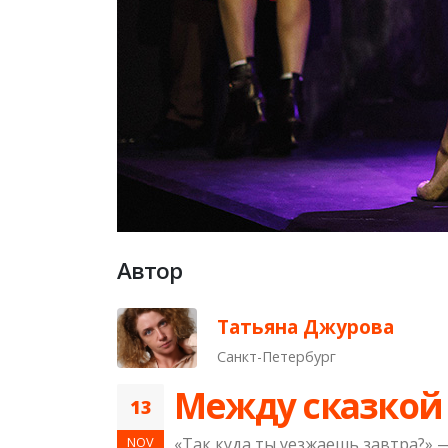
Автор
Татьяна Джурова
Санкт-Петербург
Между сказкой
13
NOV
«Так куда ты уезжаешь завтра?» 