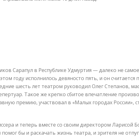
ков Сарапул в Республике Удмуртия — далеко не самое 
в этом году исполнилось девяносто пять, и он считаетс
едние шесть лет театром руководил Олег Степанов, ма
пертуар. Такое же крепко сбитое впечатление произво
авную премию, участвовал в «Малых городах России», 
иссера и теперь вместе со своим директором Ларисой Б
омог бы и раскачать жизнь театра, и зрителя не отпугн