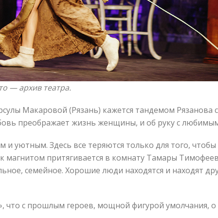
ото —
архив театра.
сулы Макаровой (Рязань) кажется тандемом Рязанова с 
бовь преображает жизнь женщины, и об руку с любимым 
и уютным. Здесь все теряются только для того, чтобы 
ак магнитом притягивается в комнату Тамары Тимофее
ное, семейное. Хорошие люди находятся и находят друг
», что с прошлым героев, мощной фигурой умолчания, о 