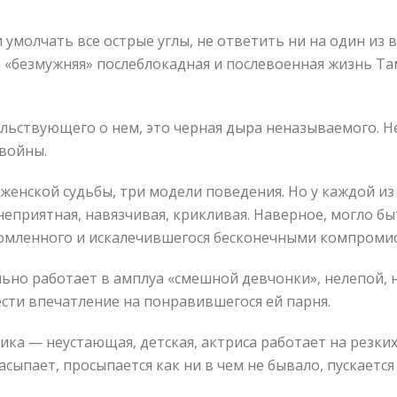
 умолчать все острые углы, не ответить ни на один из 
 «безмужняя» послеблокадная и послевоенная жизнь Та
ельствующего о нем, это черная дыра неназываемого. 
 войны.
женской судьбы, три модели поведения. Но у каждой из 
приятная, навязчивая, крикливая. Наверное, могло быт
сломленного и искалечившегося бесконечными компроми
ельно работает в амплуа «смешной девчонки», нелепой, 
ти впечатление на понравившегося ей парня.
аника — неустающая, детская, актриса работает на резк
ыпает, просыпается как ни в чем не бывало, пускается в пл