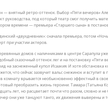
он — внятный ретро-оттенок. Выбор «Пяти вечеров» Але
кт руководства, под который театр смог получить мат
скором времени — премьера «Старшего сына» в постано
одинский «двухдневник»: сначала премьера, потом «Ночь
рт при участии актеров.
ревянных домов с наличниками в центре Сарапула уже л
добный сказочный оттенок лег и на постановку «Пяти в
ид на заснеженный купол Исаакия. И хотя обстановка
ется, что сейчас зазвучит вальс снежинок и вступит в
 в комнату врывается необыкновенно эффектный в свое
товый преобразить жизнь героини. Тамара (Татьяна Коч
дцать лет, но расцветает почти что разом, словно и не
ечер они уже танцуют танго, их движения выверены и 