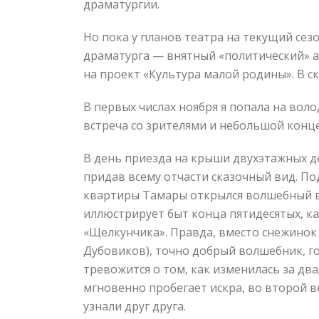
драматургии.
Но пока у планов театра на текущий сез
драматурга — внятный «политический» а
на проект «Культура малой родины». В 
В первых числах ноября я попала на вол
встреча со зрителями и небольшой конце
В день приезда на крыши двухэтажных де
придав всему отчасти сказочный вид. По
квартиры Тамары открылся волшебный в
иллюстрирует быт конца пятидесятых, каж
«Щелкунчика». Правда, вместо снежинок
Дубовиков), точно добрый волшебник, го
тревожится о том, как изменилась за два
мгновенно пробегает искра, во второй в
узнали друг друга.