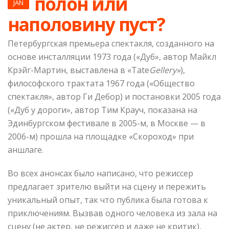
полон или
JAN
наполовину пуст?
Петербургская премьера спектакля, созданного на
основе инсталляции 1973 года («Дуб», автор Майкл
Крэйг-Мартин, выставлена в «Tate
Gellery»
),
философского трактата 1967 года («Общество
спектакля», автор Ги Дебор) и постановки 2005 года
(«Дуб у дороги», автор Тим Крауч, показана на
Эдинбургском фестивале в 2005-м, в Москве — в
2006-м) прошла на площадке «Скороход» при
аншлаге.
Во всех анонсах было написано, что режиссер
предлагает зрителю выйти на сцену и пережить
уникальный опыт, так что публика была готова к
приключениям. Вызвав одного человека из зала на
сцену (не актер, не режиссер и даже не критик),