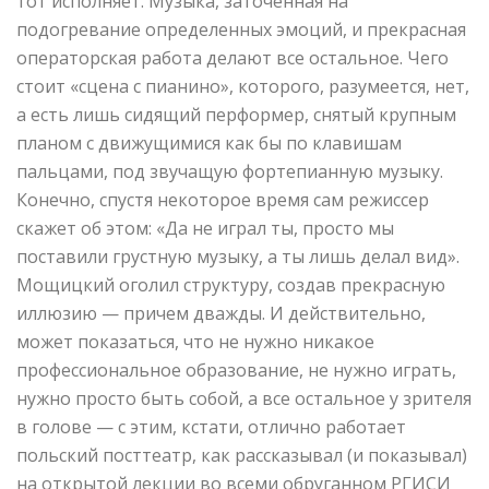
тот исполняет. Музыка, заточенная на
подогревание определенных эмоций, и прекрасная
операторская работа делают все остальное. Чего
стоит «сцена с пианино», которого, разумеется, нет,
а есть лишь сидящий перформер, снятый крупным
планом с движущимися как бы по клавишам
пальцами, под звучащую фортепианную музыку.
Конечно, спустя некоторое время сам режиссер
скажет об этом: «Да не играл ты, просто мы
поставили грустную музыку, а ты лишь делал вид».
Мощицкий оголил структуру, создав прекрасную
иллюзию — причем дважды. И действительно,
может показаться, что не нужно никакое
профессиональное образование, не нужно играть,
нужно просто быть собой, а все остальное у зрителя
в голове — с этим, кстати, отлично работает
польский посттеатр, как рассказывал (и показывал)
на открытой лекции во всеми обруганном РГИСИ