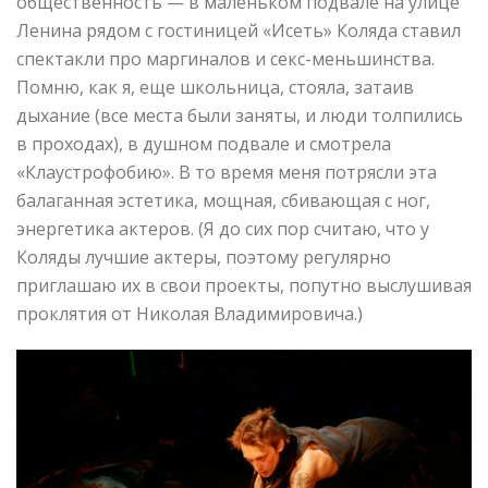
общественность — в маленьком подвале на улице
Ленина рядом с гостиницей «Исеть» Коляда ставил
спектакли про маргиналов и секс-меньшинства.
Помню, как я, еще школьница, стояла, затаив
дыхание (все места были заняты, и люди толпились
в проходах), в душном подвале и смотрела
«Клаустрофобию». В то время меня потрясли эта
балаганная эстетика, мощная, сбивающая с ног,
энергетика актеров. (Я до сих пор считаю, что у
Коляды лучшие актеры, поэтому регулярно
приглашаю их в свои проекты, попутно выслушивая
проклятия от Николая Владимировича.)