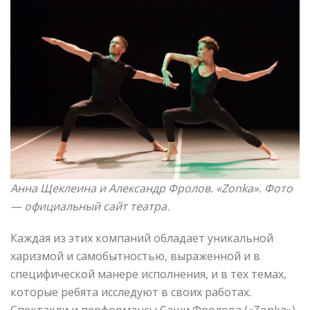
Анна Щеклеина и Александр Фролов
. «Zonka»
. Фото
—
официальный сайт театра.
Каждая из этих компаний обладает уникальной
харизмой и самобытностью, выраженной и в
специфической манере исполнения, и в тех темах,
которые ребята исследуют в своих работах.
Спектакли и перформансы Саши Фролова («Zonka»)