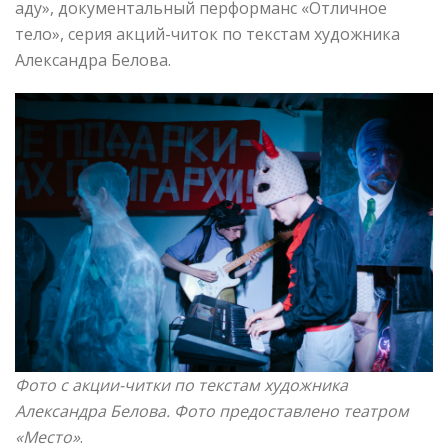
аду», документальный перформанс «Отличное
тело», серия акций-читок по текстам художника
Александра Белова.
Фото с акции-читки по текстам художника
Александра Белова. Фото предоставлено театром
«Место»
.