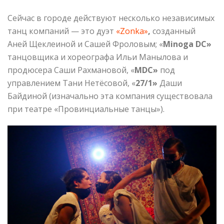
Сейчас в городе действуют несколько независимых
танц компаний — это дуэт
«Zonka»
,
созданный
Аней Щеклеиной и Сашей Фроловым; «
Minoga
DC
»
танцовщика и хореографа Ильи Манылова и
продюсера Саши Рахмановой, «
MDC
»
под
управлением Тани Нетёсовой, «
27/1»
Даши
Байдиной (изначально эта компания существовала
при театре «Провинциальные танцы»).