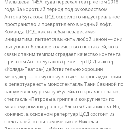
Малышева, 145А, куда переехал театр летом 2018
года. За короткий период под руководством
Антона Бутакова ЦСД освоил это индустриальное
пространство и превратил его в модный лофт.
Команда ЦСД, как и любая независимая
инициатива, пытается выжить любой ценой — они
выпускают большое количество спектаклей, но в
связи с таким темпом страдает качество контента.
При этом Антон Бутаков (режиссер ЦСД и актер
«Коляда-Театра») действительно хороший
менеджер — он чутко чувствует запрос аудитории:
в репертуаре есть моноспектакль Тани Савиной по
нашумевшему роману «Зулейха открывает глаза»,
спектакль «Петровы в гриппе и вокруг него» по
модному роману уральца Алексея Сальникова. Но,
конечно, в основном репертуар ЦСД состоит из
спектаклей по пьесам учеников Николая
Владимировича — «Мама, мне оторвало руку»