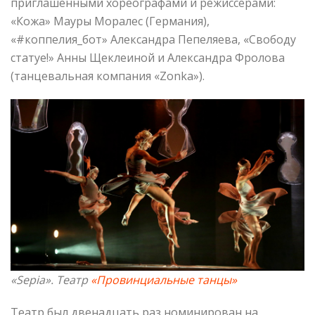
приглашенными хореографами и режиссерами:
«Кожа» Мауры Моралес (Германия),
«#коппелия_бот» Александра Пепеляева, «Свободу
статуе!» Анны Щеклеиной и Александра Фролова
(танцевальная компания «Zonka»).
«Sepia»
. Театр
«Провинциальные танцы»
Театр был двенадцать раз номинирован на