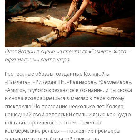
Олег Ягодин в сцене из спектакля «Гамлет». Фото —
официальный сайт театра
.
Гротескные образы, созданные Колядой в
«Гамлете», «Ричарде III», «Ревизоре», «Землемере»,
«Амиго», глубоко врезаются в сознание, и ты снова
и снова возвращаешься в мыслях к пережитому
спектаклю. Но последние несколько лет Коляда,
нашедший свой авторский стиль и язык, как будто
поставил производство спектаклей на
коммерческие рельсы — последние премьеры
сливаются в один большой спектакль,