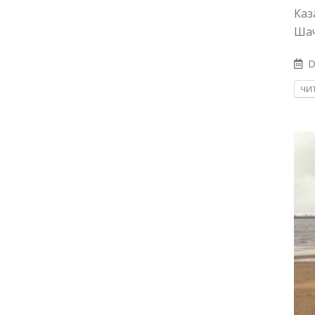
Каз
Шач
D
ЧИТ