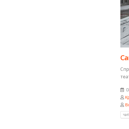
Са
Спр
теа
D
К
В
ЧИТ