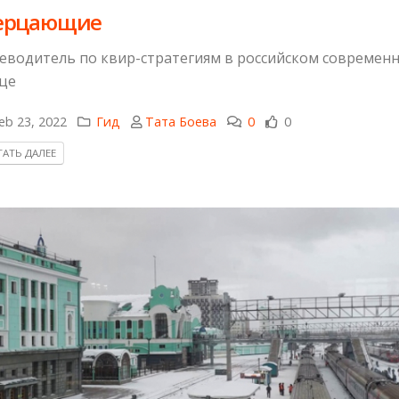
ерцающие
еводитель по квир-стратегиям в российском современ
це
eb 23, 2022
Гид
Тата Боева
0
0
АТЬ ДАЛЕЕ