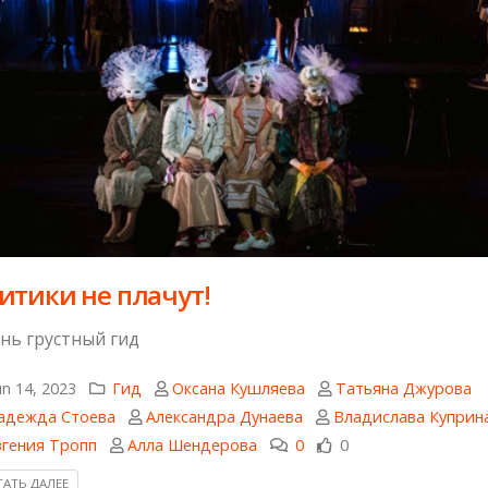
итики не плачут!
нь грустный гид
n 14, 2023
Гид
Оксана Кушляева
Татьяна Джурова
адежда Стоева
Александра Дунаева
Владислава Куприн
вгения Тропп
Алла Шендерова
0
0
АТЬ ДАЛЕЕ