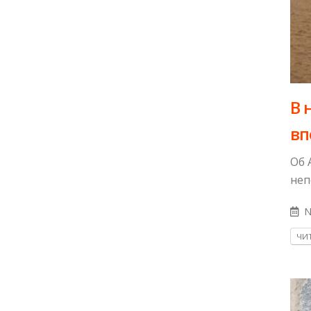
В 
вп
Об 
неп
N
ЧИТ