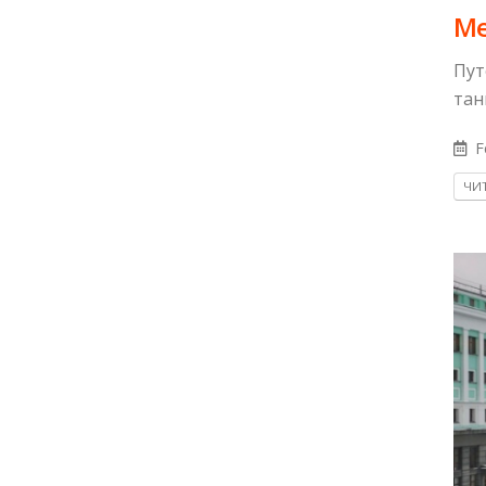
​М
Пут
тан
F
ЧИТ