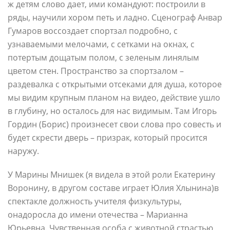
ж детям слово дает, ими командуют: построили в
ряды, научили хором петь и ладно. Сценограф Анвар
Гумаров воссоздает спортзал подробно, с
узнаваемыми мелочами, с сетками на окнах, с
потертым дощатым полом, с зеленым линялым
цветом стен. Пространство за спортзалом –
раздевалка с открытыми отсеками для душа, которое
мы видим крупным планом на видео, действие ушло
в глубину, но осталось для нас видимым. Там Игорь
Гордин (Борис) произнесет свои слова про совесть и
будет скрести дверь – призрак, который просится
наружу.
У Марины Мнишек (я видела в этой роли Екатерину
Воронину, в другом составе играет Юлия Хлынина)в
спектакле должность учителя физкультуры,
онадоросла до имени отечества – Марианна
Юрьевна. Чувственная особа с животной страстью