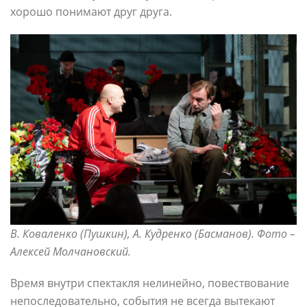
хорошо понимают друг друга.
В. Коваленко (Пушкин), А. Кудренко (Басманов). Фото
–
Алексей Молчановский.
Время внутри спектакля нелинейно, повествование
непоследовательно, события не всегда вытекают