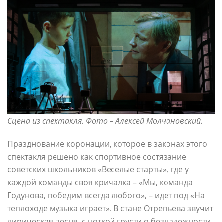
Сцена из спектакля. Фото – Алексей Молчановский.
Празднование коронации, которое в законах этого
спектакля решено как спортивное состязание
советских школьников «Веселые старты», где у
каждой команды своя кричалка – «Мы, команда
Годунова, победим всегда любого», – идет под «На
теплоходе музыка играет». В стане Отрепьева звучит
лирическая песня, с ноткой грусти о безнадежности