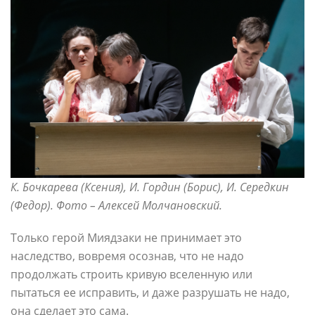
К. Бочкарева (Ксения), И. Гордин (Борис),
И. Середкин
(Федор). Фото – Алексей Молчановский.
Только герой Миядзаки не принимает это
наследство, вовремя осознав, что не надо
продолжать строить кривую вселенную или
пытаться ее исправить, и даже разрушать не надо,
она сделает это сама.