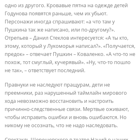
одно из другого. Кровавые пятна на одежде детей
Годунова появятся раньше, чем их убьют.
Персонажи иногда спрашивают: «а что там у
Пушкина так же написано, или по-другому?».
Отрепьев – Данил Стеклов интересуется: «А ты кто,
этому, который у Лукоморья написал?». «Получается,
предок» – отвечает Пушкин – Коваленко. «А что-то не
похож, тот смуглый, кучерявый». «Ну, что-то пошло
не так», – ответствует последний.
Правнуки не наследуют пращурам, дети не
преемники, раз нарушенный таймлайн мирового
хода невозможно восстановить и настроить
причинно-следственные связи. Мертвые оживают,
чтобы исправить ошибки и вновь ошибаются. Но
никому не осознать, что не надо наследовать.
Спектакль Шерешевского в театре Наций о наших