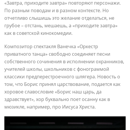
«Завтра, приходите завтра» повторяют персонажи.
По разным поводам и в разном контексте. Но
отчетливо слышишь это желание отделаться, не
грубое – отстань, мешаешь, а «приходите завтра»
как в советской кинокомедии.
Композитор спектакля Ванечка «Оркестр
приватного танца» свободно соединяет песни
собственного сочинения в исполнении охранников,
учителей школы, школьников с фонограммой
классики предперестроечного шлягера. Новость о
том, что Борис принял царствование, подается как
хоровое славословие «Борис наш царь, да
здравствует», хор буквально поет осанну как в
мюзикле, например, про Иисуса Христа.