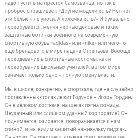
надо пустить на престол Самозванца, но так в
проброс спрашивает: «Другие модели есть? Нет-нет,
эти белые – не уноси. А ложечка есть?» И буквально
переобувается, меняя черные деловые и такие
заштатные ботинки военного на современную
спортивную обувь «adidas» или «nike» или чего-то
еще брендового в мире пацана Отрепьева. Вообще
переодевание в спортивные костюмы, как и
переобувание школьных учителей, в этом мире
означает только одно – полную смену власти.
Мы в школе, конкретно, в спортзале, где на случайно
поставленных столах лежит Годунов – Игорь Гордин.
Он в деловом костюме, на щеках пятна помады.
Неудачный или слишком удачный корпоратив? Он
поднимается, озирается, поворачивается к нам
спиной, и мы видим зашитый наживульку пиджак.
Он – труп. Он трет щеки, смывая грим, возвращая