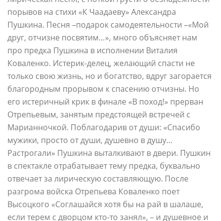
порывов на стихи «К Чаадаеву» Александра
Пушкина. Песня –подарок самодеятельности –«Мой
друг, отчизне посвятим…», много объясняет нам
про предка Пушкина в исполнении Виталия
Коваленко. Истерик-делец, желающий спасти не
только свою жизнь, но и богатство, вдруг загорается
благородным прорывом к спасению отчизны. Но
его истеричный крик в финале «В поход!» прерван
Отрепьевым, занятым предстоящей встречей с
Марианночкой. Поблагодарив от души: «Спасибо
мужики, просто от души, душевно в душу…
Растрогали» Пушкина выталкивают в двери. Пушкин
в спектакле отрабатывает тему предка, буквально
отвечает за лирическую составляющую. После
разгрома войска Отрепьева Коваленко поет
Высоцкого «Соглашайся хотя бы на рай в шалаше,
если терем с дворцом кто-то занял», – и душевное и