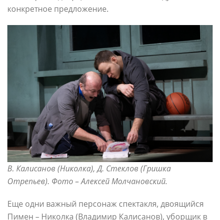
конкретное предложение.
В. Калисанов (Николка), Д. Стеклов (Гришка
Отрепьев). Фото – Алексей Молчановский.
Еще одни важный персонаж спектакля, двоящийся
Пимен – Николка (Владимир Калисанов), уборщик в