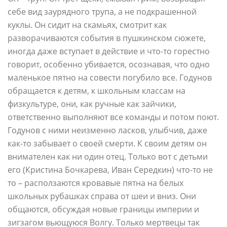
себе вид заурядного трупа, а не подкрашенной
куклы. Он сидит на скамьях, смотрит как
разворачиваются события в пушкинском сюжете,
иногда даже вступает в действие и что-то горестно
говорит, особенно убивается, осознавая, что одно
маленькое пятно на совести погубило все. Годунов
обращается к детям, к школьным классам на
физкультуре, они, как ручные как зайчики,
ответственно выполняют все команды и потом поют.
Годунов с ними неизменно ласков, улыбчив, даже
как-то забывает о своей смерти. К своим детям он
внимателен как ни один отец. Только вот с детьми
его (Кристина Бочкарева, Иван Середкин) что-то не
то – расползаются кровавые пятна на белых
школьных рубашках справа от шеи и вниз. Они
общаются, обсуждая новые границы империи и
зигзагом вьющуюся Волгу. Только мертвецы так