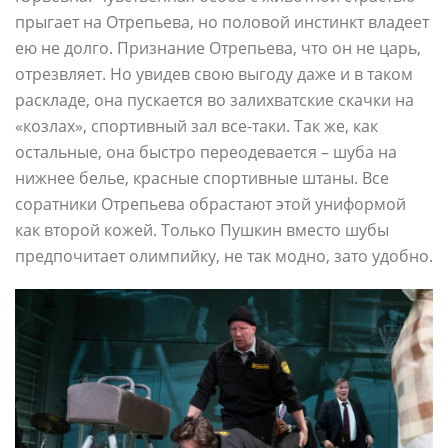
прыгает на Отрепьева, но половой инстинкт владеет
ею не долго. Признание Отрепьева, что он не царь,
отрезвляет. Но увидев свою выгоду даже и в таком
раскладе, она пускается во залихватские скачки на
«козлах», спортивный зал все-таки. Так же, как
остальные, она быстро переодевается – шуба на
нижнее белье, красные спортивные штаны. Все
соратники Отрепьева обрастают этой униформой
как второй кожей. Только Пушкин вместо шубы
предпочитает олимпийку, не так модно, зато удобно.