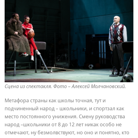
Сцена из спектакля. Фото – Алексей Молчановский.
Метафора страны как школы точная, тут и
подчиненный народ – школьники, и спортзал как
место постоянного унижения. Смену руководства
народ –школьники от 8 до 12 лет никак особо не
отмечают, ну безмолвствуют, но оно и понятно, кто