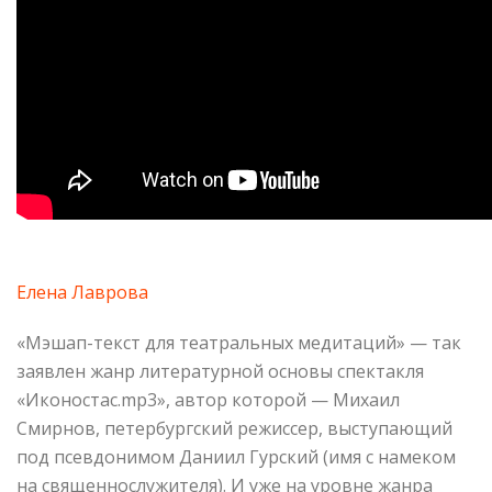
Елена Лаврова
«Мэшап-текст для театральных медитаций» — так
заявлен жанр литературной основы спектакля
«Иконостас.mp3», автор которой — Михаил
Смирнов, петербургский режиссер, выступающий
под псевдонимом Даниил Гурский (имя с намеком
на священнослужителя). И уже на уровне жанра