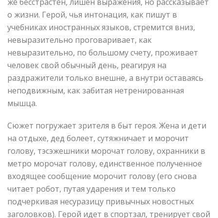
же бесстрастен, лишен выражения, но рассказывает
о жизни. Герой, чья интонация, как пишут в
учебниках иностранных языков, стремится вниз,
невыразительно проговаривает, как
невыразительно, по большому счету, проживает
человек свой обычный день, реагируя на
раздражители только внешне, а внутри оставаясь
неподвижным, как забитая нетренированная
мышца.
Сюжет погружает зрителя в быт героя. Жена и дети
на отдыхе, дед болеет, сутяжничает и морочит
голову, тэсэжешники морочат голову, охранники в
метро морочат голову, единственное полученное
входящее сообщение морочит голову (его снова
читает робот, путая ударения и тем только
подчеркивая несуразицу привычных новостных
заголовков). Герой идет в спортзал, тренирует свой