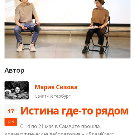
Автор
Мария Сизова
Санкт-Петербург
Истина где-то рядом
17
JUN
С 14 по 21 мая в СамАрте прошла
драматургическая лаборатория – «ДрамКласс: