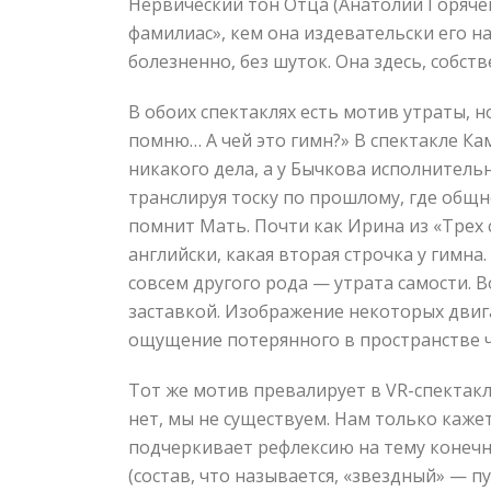
Нервический тон Отца (Анатолий Горячев
фамилиас», кем она издевательски его н
болезненно, без шуток. Она здесь, собст
В обоих спектаклях есть мотив утраты, 
помню… А чей это гимн?» В спектакле Ка
никакого дела, а у Бычкова исполнитель
транслируя тоску по прошлому, где общн
помнит Мать. Почти как Ирина из «Трех с
английски, какая вторая строчка у гимн
совсем другого рода — утрата самости. 
заставкой. Изображение некоторых двигаю
ощущение потерянного в пространстве ч
Тот же мотив превалирует в VR-спектак
нет, мы не существуем. Нам только каже
подчеркивает рефлексию на тему конечн
(состав, что называется, «звездный» — п