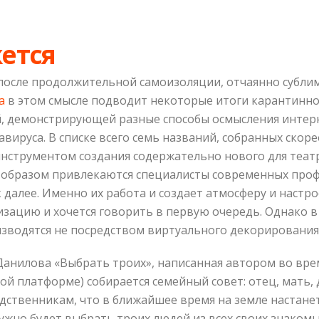
ется
 после продолжительной самоизоляции, отчаянно субл
а
в этом смысле подводит некоторые итоги карантинно
 демонстрирующей разные способы осмысления интерне
вируса. В списке всего семь названий, собранных скор
 инструментом создания содержательно нового для теат
м образом привлекаются специалисты современных про
далее. Именно их работа и создает атмосферу и настрое
изацию и хочется говорить в первую очередь. Однако 
изводятся не посредством виртуального декорирования
анилова «Выбрать троих», написанная автором во врем
 платформе) собирается семейный совет: отец, мать, д
родственникам, что в ближайшее время на земле настане
нужно будет выбрать троих людей из всех своих знаком