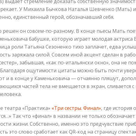
) выдает стремление доказать собственную значимость
арекает. У Михаила Бычкова Наталья Шевченко (Мать) 
венно, единственный герой, обозначавший себя.
но решен он совсем-по-разному. В конце пьесы Мать пое
меньковича бабушке, которую играет молодая актриса В
ница роли Татьяна Сезоненко тихо заплачет, едва усл
ость заряжала силой. Совсем иной акцент сделан в раб
естер», забывшая, «как по-итальянски окно», она не по
а. Благодаря ощутимости цитаты можно быть почти увер
Вот и в конце у Каменьковича — отчаянно пляшут, доп
щихся частей тела не вмещается в экран, сливается с к
еловека.
ле театра «Практика»
«Три сестры. Финал»
, где история
тся…» Так что «финал» в названии не только обозначает
ости жизни. Собственно, именно это предчувствие пр
усть это слово сработает как QR-код на страницу спекта