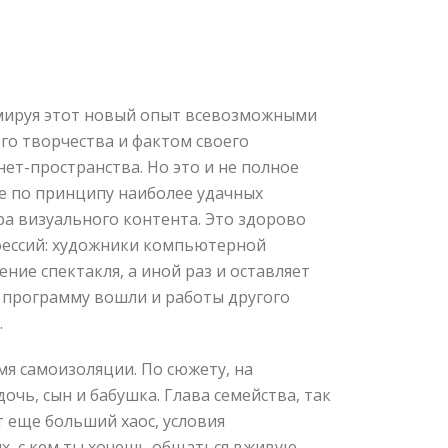
имируя этот новый опыт всевозможными
го творчества и фактом своего
т-пространства. Но это и не полное
ее по принципу наиболее удачных
ра визуального контента. Это здорово
фессий: художники компьютерной
ние спектакля, а иной раз и оставляет
в программу вошли и работы другого
.
я самоизоляции. По сюжету, на
очь, сын и бабушка. Глава семейства, так
т еще больший хаос, условия
ых, с кем ты хочешь общаться вживую.