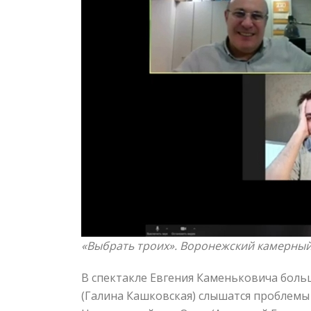
«Выбрать троих». Воронежский камерный
В спектакле Евгения Каменьковича больш
(Галина Кашковская) слышатся проблемы 