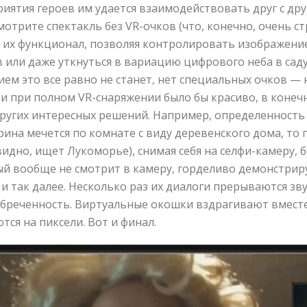
иятия героев им удается взаимодействовать друг с друг
мотрите спектакль без VR-очков (что, конечно, очень с
т их функционал, позволяя контролировать изображени
в или даже уткнуться в вариацию цифрового неба в са
ем это все равно не станет, нет специальных очков — 
и при полном VR-снаряжении было бы красиво, в конеч
ругих интересных решений. Например, определенность 
рина мечется по комнате с виду деревенского дома, то 
видно, ищет Лукоморье), снимая себя на селфи-камеру, 
ый вообще не смотрит в камеру, горделиво демонстрир
, и так далее. Несколько раз их диалоги прерываются з
бреченность. Виртуальные окошки вздрагивают вместе 
ся на пиксели. Вот и финал.