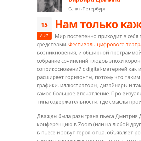
Санкт-Петербург
Нам только каж
15
AUG
Мир постепенно приходит в себя
средствами.
Фестиваль цифрового театр
возникновения, и обширной программой,
собрание сочинений плодов эпохи корона
соприкосновений с digital-материей как
расширяет горизонты, потому что таки
графики, иллюстраторы, дизайнеры и так 
самое большое впечатление. Про визуал
типа содержательности, где смыслы про
Дважды была разыграна пьеса Дмитрия Д
конференцию в Zoom (или на любой другой
в пьесе и зовут героя-отца, объявляет 
самоизоляции ужесточатся до того, что 