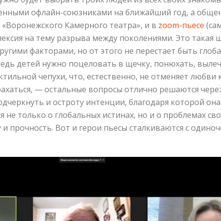
венными офлайн-союзниками на ближайший год, а обще
«Воронежского Камерного театра», и в
zoom-пьесе
(са
сия на тему разрыва между поколениями. Это такая шт
ругими факторами, но от этого не перестает быть гло
Ведь детей нужно поцеловать в щечку, понюхать, вылеч
актильной чепухи, что, естественно, не отменяет любви 
трахаться, — остальные вопросы отлично решаются чере
одчеркнуть и остроту интенции, благодаря которой она
не только о глобальных истинах, но и о проблемах сво
у и прочность. Вот и герои пьесы сталкиваются с одиноч