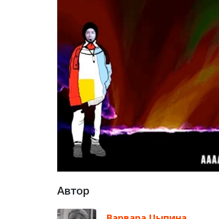
Автор
Варвара Цыпина