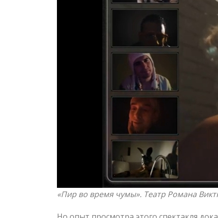
«Пир во время чумы». Театр Романа Викт
Но опыт просмотра этого спектакля док