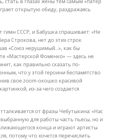
, стать в глазах жены тем самым «патер
играет открытую обиду, раздражаясь
т гимн СССР, и Бабушка спрашивает: «Не
ера Строкова, нет до этих строк
ышав «Союз нерушимый…», как бы
оте «Мастерской Фоменко» — здесь не
мнит, как правильно сказать по-
енным, что у этой героини беспамятство
олнив свое zoom-окошко красивой
артинкой, из-за чего создается
 отталкивается от фразы Чебутыкина: «Нас
 выбранную для работы часть пьесы, но и
иближающегося конца и играют артисты
кля, потому что хочется перечислить