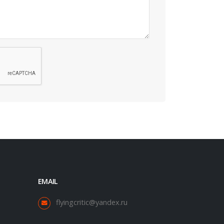
EMAIL
flyingcritic@yandex.ru