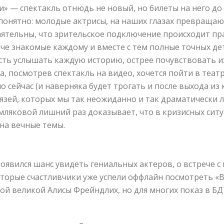
 — спектакль отнюдь не новый, но билеты на него до с
 понятно: молодые актрисы, на наших глазах превращаю
аятельны, что зрительское подключение происходит п
аче знакомые каждому и вместе с тем полные точных д
сть услышать каждую историю, острее почувствовать их
да, посмотрев спектакль на видео, хочется пойти в теа
о сейчас (и наверняка будет трогать и после выхода из
язей, которых мы так неожиданно и так драматически 
мляковой лишний раз доказывает, что в кризисных сит
 на вечные темы.
 появился шанс увидеть гениальных актеров, о встрече 
екоторые счастливчики уже успели оффлайн посмотреть
рой великой Алисы Фрейндлих, но для многих показ в Б