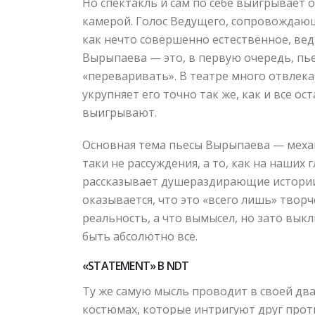
Но спектакль и сам по себе выигрывает о
камерой. Голос Ведущего, сопровождающ
как нечто совершенно естественное, ве
Вырыпаева — это, в первую очередь, пье
«переваривать». В театре много отвлека
укрупняет его точно так же, как и все о
выигрывают.
Основная тема пьесы Вырыпаева — механ
таки не рассуждения, а то, как на наших
рассказывает душераздирающие истории и
оказывается, что это «всего лишь» твор
реальность, а что вымысел, но зато вы
быть абсолютно все.
«STATEMENT» В NDT
Ту же самую мысль проводит в своей два
костюмах, которые интригуют друг прот