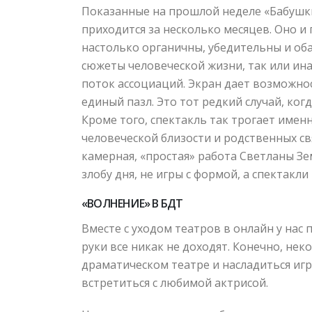
Показанные на прошлой неделе «Бабушки»
приходится за несколько месяцев. Оно и
настолько органичны, убедительны и об
сюжеты человеческой жизни, так или ин
поток ассоциаций. Экран дает возможно
единый пазл. Это тот редкий случай, ког
Кроме того, спектакль так трогает именн
человеческой близости и родственных св
камерная, «простая» работа Светланы Зе
злобу дня, не игры с формой, а спектакли
«ВОЛНЕНИЕ» В БДТ
Вместе с уходом театров в онлайн у нас
руки все никак не доходят. Конечно, н
драматическом театре и насладиться иг
встретиться с любимой актрисой.