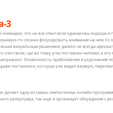
а-3
ее очевидно, что не все спектакли одинаковы хороши и 
 вживую-то сложно фокусировать внимание на чем-то о
ожным визуальным решением: далеко не всегда адекват
 спектакли, где во главу угла поставлен человек и его
ыигрывают. Возможность приближения и укрупнения по
о даже постановки, которые уже видел вживую, пересм
а» делает одну из самых симпатичных онлайн-программ
ьного репертуара, так еще и организует обсуждения с р