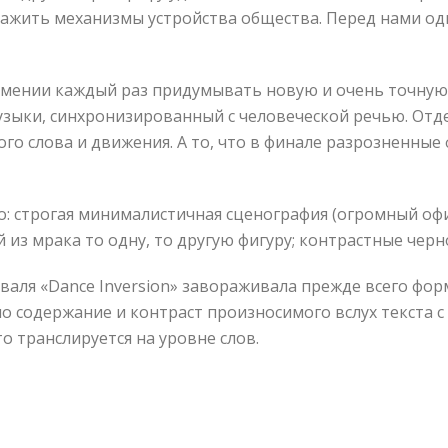
ажить механизмы устройства общества. Перед нами од
умении каждый раз придумывать новую и очень точную
музыки, синхронизированный с человеческой речью. Отд
го слова и движения. А то, что в финале разрозненны
о: строгая минималистичная сценография (огромный офи
из мрака то одну, то другую фигуру; контрастные чер
валя «Dance Inversion» завораживала прежде всего форм
о содержание и контраст произносимого вслух текста с
то транслируется на уровне слов.