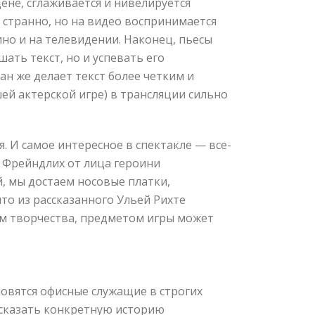
цене, сглаживается и нивелируется
 странно, но на видео воспринимается
но и на телевидении. Наконец, пьесы
ать текст, но и успевать его
н же делает текст более четким и
шей актерской игре) в трансляции сильно
 И самое интересное в спектакле — все-
от Фрейндлих от лица героини
, мы достаем носовые платки,
то из рассказанного Ульей Рихте
ом творчества, предметом игры может
новятся офисные служащие в строгих
ссказать конкретную историю