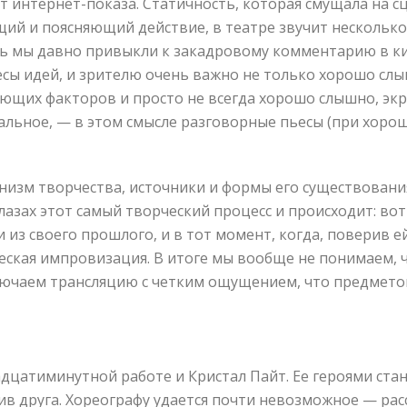
т интернет-показа. Статичность, которая смущала на с
ий и поясняющий действие, в театре звучит несколько
дь мы давно привыкли к закадровому комментарию в ки
сы идей, и зрителю очень важно не только хорошо слыш
ющих факторов и просто не всегда хорошо слышно, экра
стальное, — в этом смысле разговорные пьесы (при хоро
изм творчества, источники и формы его существования.
 глазах этот самый творческий процесс и происходит: в
з своего прошлого, и в тот момент, когда, поверив ей
ческая импровизация. В итоге мы вообще не понимаем, ч
ключаем трансляцию с четким ощущением, что предмет
дцатиминутной работе и Кристал Пайт. Ее героями ста
ив друга. Хореографу удается почти невозможное — ра