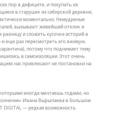
их пор в дефиците, и покупать их
щиеся в старушек из сибирской деревни,
рактически моментально. Немудреные
еталей, вызывают живейший отклик и
 разницу и сложить кусочки историй в
тр и еще раз пересмотреть его вживую.
 карантина), потому что поднимает тему
лишились в самоизоляции. Этот очень
уациях нас привлекают не постановки на
с которыми иногда мечтаешь годами, но
 «Волнение» Ивана Вырыпаева в Большом
ДТ DIGITAL — редкая возможность