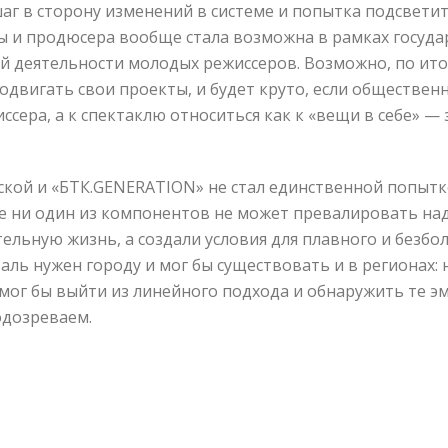
г в сторону изменений в системе и попытка подсветить
 и продюсера вообще стала возможна в рамках госуда
й деятельности молодых режиссеров. Возможно, по ито
двигать свои проекты, и будет круто, если общественн
ссера, а к спектаклю относиться как к «вещи в себе» —
вской и «БТК.GENERATION» не стал единственной попыт
де ни один из компонентов не может превалировать над
тельную жизнь, а создали условия для плавного и безбо
ль нужен городу и мог бы существовать и в регионах: н
мог бы выйти из линейного подхода и обнаружить те 
одозреваем.