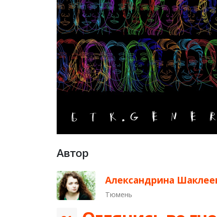
Автор
Александрина Шаклее
Тюмень