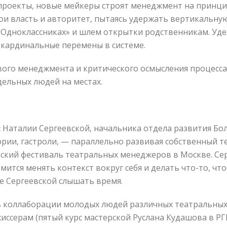
роекты, новые мейкеры строят менеджмент на принцип
вои власть и авторитет, пытаясь удержать вертикальную
 «Одноклассниках» и шлем открытки родственникам. Уд
 кардинальные перемены в системе.
ого менеджмента и критического осмысления процесса 
дельных людей на местах.
Наталии Сергеевской, начальника отдела развития Бол
ории, гастроли, — параллельно развивая собственный т
ский фестиваль театральных менеджеров в Москве. Сер
мится менять контекст вокруг себя и делать что-то, что
е Сергеевской слышать время.
 коллаборации молодых людей различных театральных с
жиссерам (пятый курс мастерской Руслана Кудашова в Р