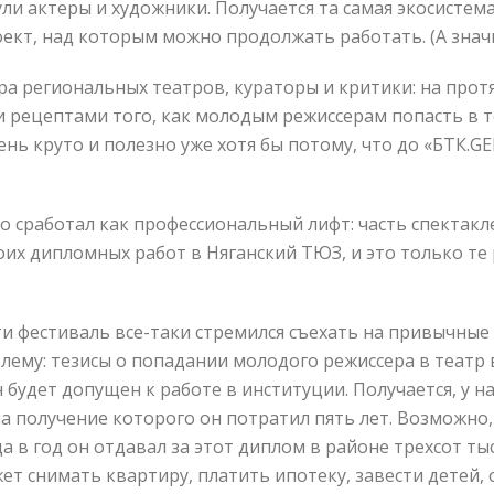
ли актеры и художники. Получается та самая экосистема
оект, над которым можно продолжать работать. (А знач
а региональных театров, кураторы и критики: на прот
 и рецептами того, как молодым режиссерам попасть в 
чень круто и полезно уже хотя бы потому, что до «БТК.
 сработал как профессиональный лифт: часть спектакл
их дипломных работ в Няганский ТЮЗ, и это только те 
и фестиваль все-таки стремился съехать на привычны
ему: тезисы о попадании молодого режиссера в театр 
н будет допущен к работе в институции. Получается, у
а получение которого он потратил пять лет. Возможно, 
а в год он отдавал за этот диплом в районе трехсот тыс
т снимать квартиру, платить ипотеку, завести детей, он