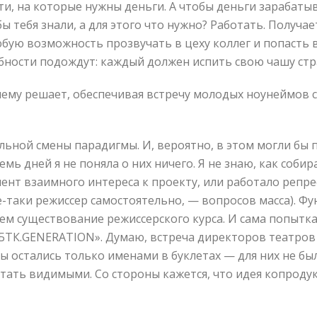
ти, на которые нужны деньги. А чтобы деньги зарабатыв
бы тебя знали, а для этого что нужно? Работать. Получа
юбую возможность прозвучать в цеху коллег и попасть
бности подождут: каждый должен испить свою чашу стр
му решает, обеспечивая встречу молодых ноунеймов с 
альной смены парадигмы. И, вероятно, в этом могли бы
мь дней я не поняла о них ничего. Я не знаю, как собир
мент взаимного интереса к проекту, или работало репр
е-таки режиссер самостоятельно, — вопросов масса). Ф
чем существование режиссерского курса. И сама попытка
«БТК.GENERATION». Думаю, встреча директоров театро
ры остались только именами в буклетах — для них не б
тать видимыми. Со стороны кажется, что идея копродук