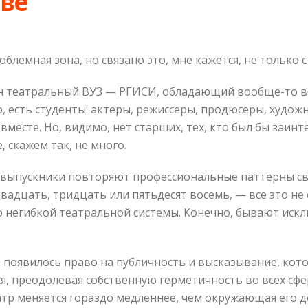
еве
лемная зона, но связано это, мне кажется, не только
дин театральный ВУЗ — РГИСИ, обладающий вообще-то в
тр, есть студенты: актеры, режиссеры, продюсеры, худо
месте. Но, видимо, нет старших, тех, кто был бы заин
, скажем так, не много.
е выпускники повторяют профессиональные паттерны сво
 двадцать, тридцать или пятьдесят восемь, — все это н
о негибкой театральной системы. Конечно, бывают исклю
о появилось право на публичность и высказывание, ко
, преодолевая собственную герметичность во всех сфера
тр меняется гораздо медленнее, чем окружающая его д