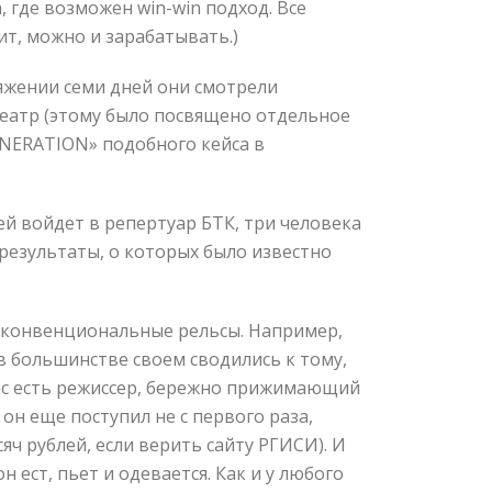
, где возможен win-win подход. Все
ит, можно и зарабатывать.)
яжении семи дней они смотрели
театр (этому было посвящено отдельное
GENERATION» подобного кейса в
ей войдет в репертуар БТК, три человека
результаты, о которых было известно
е конвенциональные рельсы. Например,
в большинстве своем сводились к тому,
 нас есть режиссер, бережно прижимающий
он еще поступил не с первого раза,
яч рублей, если верить сайту РГИСИ). И
 ест, пьет и одевается. Как и у любого