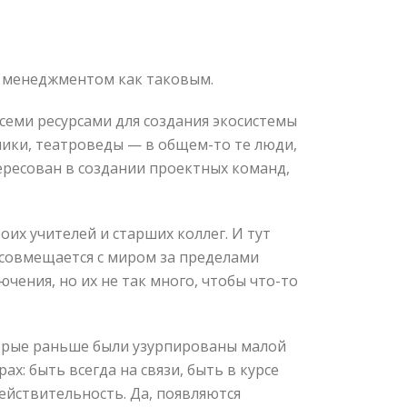
 с менеджментом как таковым.
семи ресурсами для создания экосистемы
жники, театроведы — в общем-то те люди,
тересован в создании проектных команд,
их учителей и старших коллег. И тут
е совмещается с миром за пределами
чения, но их не так много, чтобы что-то
торые раньше были узурпированы малой
х: быть всегда на связи, быть в курсе
ействительность. Да, появляются