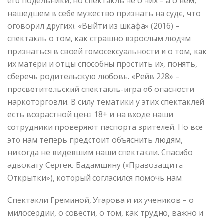
его подельники, но спектакль не о них – а о нем,
нашедшем в себе мужество признать на суде, что
оговорил других). «Выйти из шкафа» (2016) –
спектакль о том, как страшно взрослым людям
признаться в своей гомосексуальности и о том, как
их матери и отцы способны простить их, понять,
сберечь родительскую любовь. «Рейв 228» –
просветительский спектакль-игра об опасности
наркоторговли. В силу тематики у этих спектаклей
есть возрастной ценз 18+ и на входе наши
сотрудники проверяют паспорта зрителей. Но все
это нам теперь предстоит объяснить людям,
никогда не видевшим наши спектакли. Спасибо
адвокату Сергею Бадамшину («Правозащита
Открытки»), который согласился помочь нам.
Спектакли Греминой, Угарова и их учеников – о
милосердии, о совести, о том, как трудно, важно и