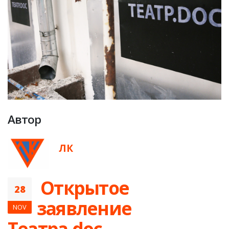
Автор
ЛК
​ Открытое
28
заявление
NOV
Театра.doc