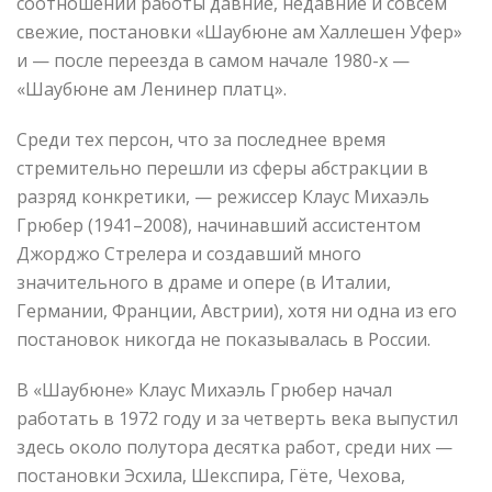
соотношении работы давние, недавние и совсем
свежие, постановки «Шаубюне ам Халлешен Уфер»
и — после переезда в самом начале 1980-х —
«Шаубюне ам Ленинер платц».
Среди тех персон, что за последнее время
стремительно перешли из сферы абстракции в
разряд конкретики, — режиссер Клаус Михаэль
Грюбер (1941–2008), начинавший ассистентом
Джорджо Стрелера и создавший много
значительного в драме и опере (в Италии,
Германии, Франции, Австрии), хотя ни одна из его
постановок никогда не показывалась в России.
В «Шаубюне» Клаус Михаэль Грюбер начал
работать в 1972 году и за четверть века выпустил
здесь около полутора десятка работ, среди них —
постановки Эсхила, Шекспира, Гёте, Чехова,