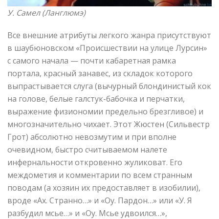
У. Самел
(
Ланглюмэ
)
Все внешние атрибуты легкого жанра присутствуют
в шаубюновском «Происшествии на улице Лурсин»
с самого начала — почти кабаретная рамка
портала, красный занавес, из складок которого
выпрастывается слуга (вычурный блондинистый кок
на голове, белые галстук-бабочка и перчатки,
выражение физиономии предельно брезгливое) и
многозначительно чихает. Этот Жюстен (Сильвестр
Грот) абсолютно невозмутим и при вполне
очевидном, быстро считываемом налете
инфернальности откровенно жуликоват. Его
междометия и комментарии по всем странным
поводам (а хозяин их предоставляет в изобилии),
вроде «Ах. Странно…» и «Оу. Пардон…» или «У. Я
разбудил мсье…» и «Оу. Мсье удвоился…»,