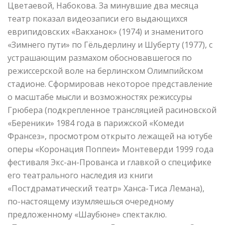
Цветаевой, Набокова. За минувшие два месяца
театр показал видеозаписи его выдающихся
еврипидовских «Вакханок» (1974) и знаменитого
«Зимнего пути» по Гёльдерлину и Шуберту (1977), с
устрашающим размахом обосновавшегося по
режиссерской воле на берлинском Олимпийском
стадионе. Сформировав некоторое представление
о масштабе мысли и возможностях режиссуры
Грюбера (подкрепленное трансляцией расиновской
«Береники» 1984 года в парижской «Комеди
Франсез», просмотром открыто лежащей на ютубе
оперы «Коронация Поппеи» Монтеверди 1999 года
фестиваля Экс-ан-Прованса и главкой о специфике
его театрального наследия из книги
«Постдраматический театр» Ханса-Тиса Лемана),
по-настоящему изумляешься очередному
предложенному «Шаубюне» спектаклю.