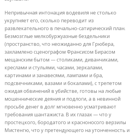
Непривычная интонация водевиля не столько
укрупняет его, сколько переводит из
развлекательного в печально-сатирический план.
Безмозглые мелкобуржуазные бездельники
(пространство, что неожиданно для Грюбера,
захламлено сценографом Франсисом Бирасом
мещанским бытом — столиками, диванчиками,
креслами и стульями, часами, зеркалами,
картинами и занавесями, лампами и бра,
подсвечниками, вазами и бокалами), с трепетом
ожидая обвинений в убийстве, готовы на любые
мошеннические деяния и подлоги, а в невинной
просьбе денег в долг мгновенно усматривают
требования шантажиста. В их глазах — что у
простецкого, бородатого и красноносого верзилы
Мистенгю, что у претендующего на утонченность и