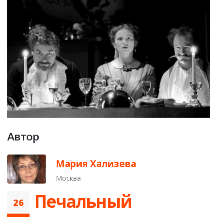
Автор
Мария Хализева
Москва
Печальный
26