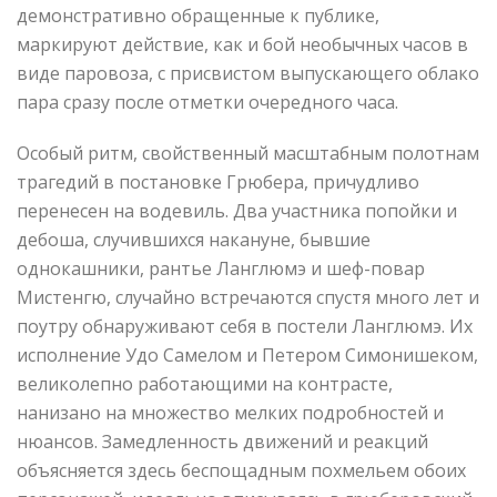
демонстративно обращенные к публике,
маркируют действие, как и бой необычных часов в
виде паровоза, с присвистом выпускающего облако
пара сразу после отметки очередного часа.
Особый ритм, свойственный масштабным полотнам
трагедий в постановке Грюбера, причудливо
перенесен на водевиль. Два участника попойки и
дебоша, случившихся накануне, бывшие
однокашники, рантье Ланглюмэ и шеф-повар
Мистенгю, случайно встречаются спустя много лет и
поутру обнаруживают себя в постели Ланглюмэ. Их
исполнение Удо Самелом и Петером Симонишеком,
великолепно работающими на контрасте,
нанизано на множество мелких подробностей и
нюансов. Замедленность движений и реакций
объясняется здесь беспощадным похмельем обоих