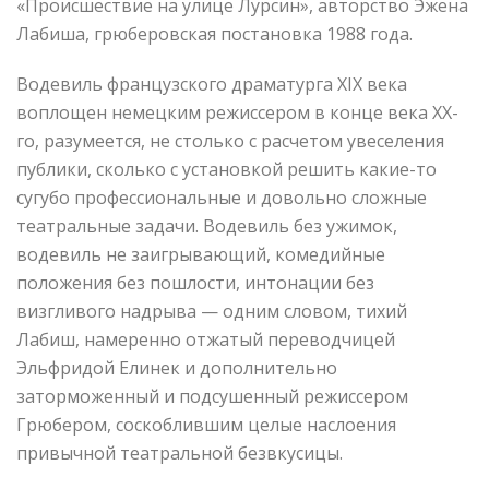
«Происшествие на улице Лурсин», авторство Эжена
Лабиша, грюберовская постановка 1988 года.
Водевиль французского драматурга XIX века
воплощен немецким режиссером в конце века XX-
го, разумеется, не столько с расчетом увеселения
публики, сколько с установкой решить какие-то
сугубо профессиональные и довольно сложные
театральные задачи. Водевиль без ужимок,
водевиль не заигрывающий, комедийные
положения без пошлости, интонации без
визгливого надрыва — одним словом, тихий
Лабиш, намеренно отжатый переводчицей
Эльфридой Елинек и дополнительно
заторможенный и подсушенный режиссером
Грюбером, соскоблившим целые наслоения
привычной театральной безвкусицы.