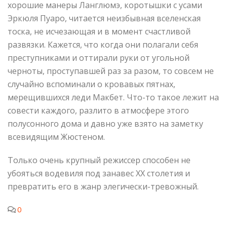
хорошие манеры Ланглюмэ, коротышки с усами
Эркюля Пуаро, читается неизбывная вселенская
тоска, не исчезающая и в момент счастливой
развязки. Кажется, что когда они полагали себя
преступниками и оттирали руки от угольной
черноты, проступавшей раз за разом, то совсем не
случайно вспоминали о кровавых пятнах,
мерещившихся леди Макбет. Что-то такое лежит на
совести каждого, разлито в атмосфере этого
полусонного дома и давно уже взято на заметку
всевидящим Жюстеном.
Только очень крупный режиссер способен не
убояться водевиля под занавес XX столетия и
превратить его в жанр элегически-тревожный.
0