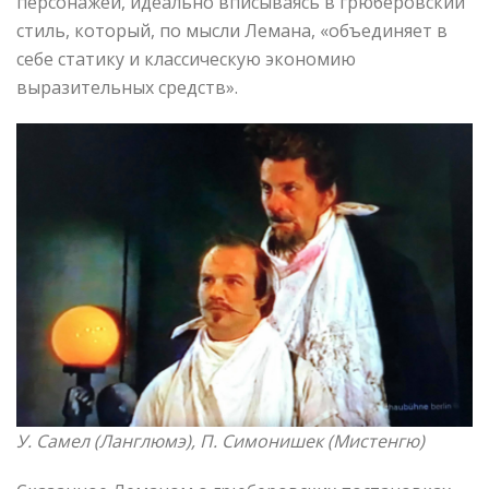
персонажей, идеально вписываясь в грюберовский
стиль, который, по мысли Лемана, «объединяет в
себе статику и классическую экономию
выразительных средств».
У. Самел
(
Ланглюмэ
)
, П. Симонишек
(Мистенгю
)