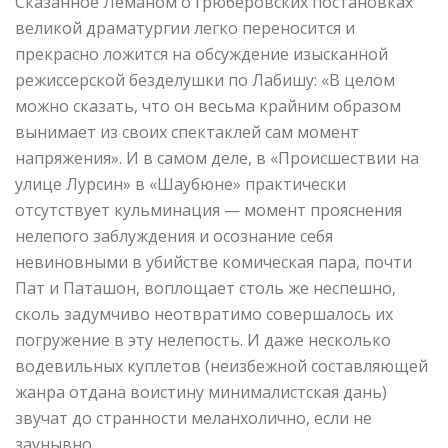
Сказанное Леманом о грюберовских постановках
великой драматургии легко переносится и
прекрасно ложится на обсуждение изысканной
режиссерской безделушки по Лабишу: «В целом
можно сказать, что он весьма крайним образом
вынимает из своих спектаклей сам момент
напряжения». И в самом деле, в «Происшествии на
улице Лурсин» в «Шаубюне» практически
отсутствует кульминация — момент прояснения
нелепого заблуждения и осознание себя
невиновными в убийстве комическая пара, почти
Пат и Паташон, воплощает столь же неспешно,
сколь задумчиво неотвратимо совершалось их
погружение в эту нелепость. И даже несколько
водевильных куплетов (неизбежной составляющей
жанра отдана воистину минималистская дань)
звучат до странности меланхолично, если не
заунывно.