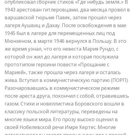
опубликовал сборник стихов «Где нибудь земля..» В
1943 арестован гитлеровцами, два месяца провёл в
варшавской тюрьме Павяк, затем прошёл через
лагеря Аушвиц и Дахау. После освобождения в мае
1945 был в лагере для перемещенных лиц под
Мюнхеном, в марте 1946 вернулся в Польшу. В это
же время узнал, что его невеста Мария Рундо, с
которой он жил до лагеря и которая послужила
прототипом героини повести «Прощание с
Марией», также прошла через лагеря и осталась
жива. Вступил в коммунистическую партию (ПОРП).
Разочаровавшись в коммунистическом режиме
после ареста друга, покончил с собой, отравившись
газом. Стихи и новеллистика Боровского вошли в
классику польской литературы, переведены на
многие языки мира. Его прозу высоко оценил в
своей Нобелевской речи Имре Кертес. Многие
литературоведы ставят прозу в один ряд с прозой