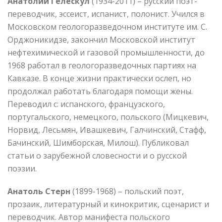
Анатолий Гелескул
(1934-2011) – русский поэт-
переводчик, эссеист, испанист, полонист. Учился в
Московском геологоразведочном институте им. С.
Орджоникидзе, закончил Московской институт
нефтехимической и газовой промышленности, до
1968 работал в геологоразведочных партиях на
Кавказе. В конце жизни практически ослеп, но
продолжал работать благодаря помощи жены.
Переводил с: испанского, французского,
португальского, немецкого, польского (Мицкевич,
Норвид, Лесьмян, Ивашкевич, Галчинский, Стафф,
Бачинский, Шимборская, Милош). Публиковал
статьи о зарубежной словесности и о русской
поэзии.
Анатоль Стерн
(1899-1968) – польский поэт,
прозаик, литературный и кинокритик, сценарист и
переводчик. Автор манифеста польского