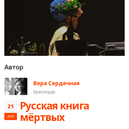
Автор
Вера Сердечная
Краснодар
Русская книга
21
мёртвых
APR