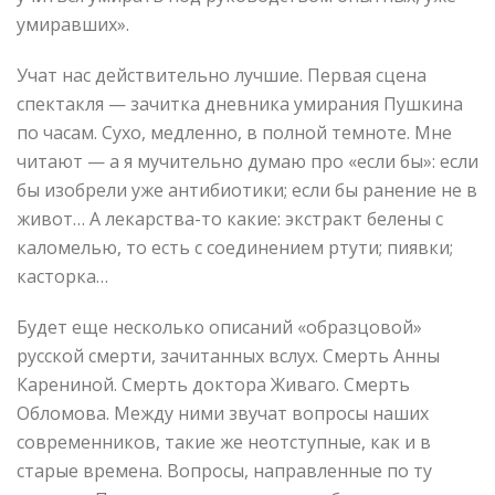
умиравших».
Учат нас действительно лучшие. Первая сцена
спектакля — зачитка дневника умирания Пушкина
по часам. Сухо, медленно, в полной темноте. Мне
читают — а я мучительно думаю про «если бы»: если
бы изобрели уже антибиотики; если бы ранение не в
живот… А лекарства-то какие: экстракт белены с
каломелью, то есть с соединением ртути; пиявки;
касторка…
Будет еще несколько описаний «образцовой»
русской смерти, зачитанных вслух. Смерть Анны
Карениной. Смерть доктора Живаго. Смерть
Обломова. Между ними звучат вопросы наших
современников, такие же неотступные, как и в
старые времена. Вопросы, направленные по ту