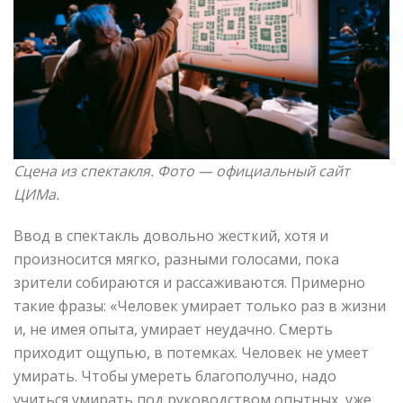
Сцена из спектакля. Фото —
официальный сайт
ЦИМа.
Ввод в спектакль довольно жесткий, хотя и
произносится мягко, разными голосами, пока
зрители собираются и рассаживаются. Примерно
такие фразы: «Человек умирает только раз в жизни
и, не имея опыта, умирает неудачно. Смерть
приходит ощупью, в потемках. Человек не умеет
умирать. Чтобы умереть благополучно, надо
учиться умирать под руководством опытных, уже