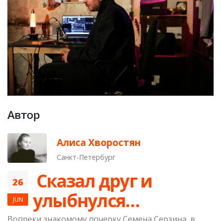
Автор
Алиса Хворостян
Санкт-Петербург
​ Сказал друг и
26
улыбнулся…
JUN
Вопреки знакомому почерку Семена Серзина, в