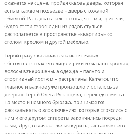
окажется на сцене, пройдя сквозь дверь, которая
есть в каждом подъезде – дверь с кожаной
обивкой. Рассадка в зале такова, что мы, зрители,
будто гости героя: один из рядов стульев
располагается в пространстве «квартиры» со
столом, креслом и другой мебелью.
Герой сразу оказывается в нетипичных
обстоятельствах: его лицо и руки измазаны кровью,
волосы взъерошены, а одежда – пальто и
спортивный костюм – растрепаны. Кажется, что
главное и важное уже произошло и осталось за
дверью. Герой Олега Рязанцева, переходя с места
на место и немного брюзжа, принимается
рассказывать о злоключениях, которые стряслись с
ним и его другом: сигареты закончились посреди
ночи, Друг, отчаянно желая курить, заставляет его
идти вместе с ним по холодной погоде искать