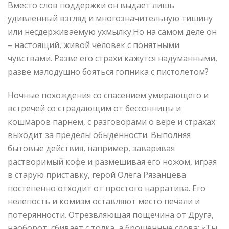
Вместо слов поддержки он выдает лишь
удивленный взгляд и многозначительную тишину
или несдерживаемую ухмылку.Но на самом деле он
– настоящий, живой человек с понятными
чувствами. Разве его страхи кажутся надуманными,
разве малодушно бояться гопника с пистолетом?
Ночные похождения со спасением умирающего и
встречей со страдающим от бессонницы и
кошмаров парнем, с разговорами о вере и страхах
выходит за пределы обыденности. Выполняя
бытовые действия, например, заваривая
растворимый кофе и размешивая его ножом, играя
в старую приставку, герой Олега Рязанцева
постепенно отходит от простого нарратива. Его
нелепость и комизм оставляют место печали и
потерянности. Отрезвляющая пощечина от Друга,
наоборот, сбивает с толка, а брошенные слова: «Ты