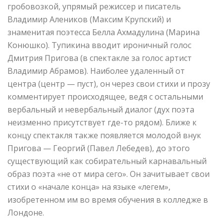
гробовозкой, упрямый режиссер и писатель
Владимир Алеников (Максим Крупский) и
знаменитая поэтесса Белла Ахмадулина (Марина
Конюшко). Тупикина вводит ироничный голос
Дмитрия Пригова (в спектакле за голос артист
Владимир Абрамов). Наиболее удаленный от
центра (центр — пуст), он через свои стихи и прозу
комментирует происходящее, ведя с остальными
вербальный и невербальный диалог (дух поэта
неизменно присутствует где-то рядом). Ближе к
концу спектакля также появляется молодой внук
Пригова — Георгий (Павел Лебедев), до этого
существующий как собирательный карнавальный
образ поэта «не от мира сего». Он зачитывает свои
стихи о «начале конца» на языке «легем»,
изобретенном им во время обучения в колледже в
Лондоне.