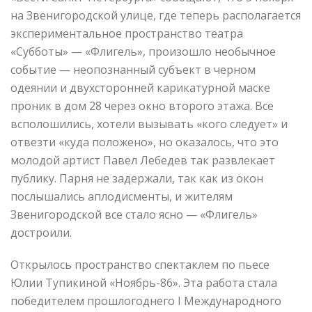
на Звенигородской улице, где теперь располагается
экспериментальное пространство театра
«Субботы» — «Флигель», произошло необычное
событие — неопознанный субъект в черном
одеянии и двухсторонней карикатурной маске
проник в дом 28 через окно второго этажа. Все
всполошились, хотели вызывать «кого следует» и
отвезти «куда положено», но оказалось, что это
молодой артист Павел Лебедев так развлекает
публику. Парня не задержали, так как из окон
послышались аплодисменты, и жителям
Звенигородской все стало ясно — «Флигель»
достроили.
Открылось пространство спектаклем по пьесе
Юлии Тупикиной «Ноябрь-86». Эта работа стала
победителем прошлогоднего I Международного