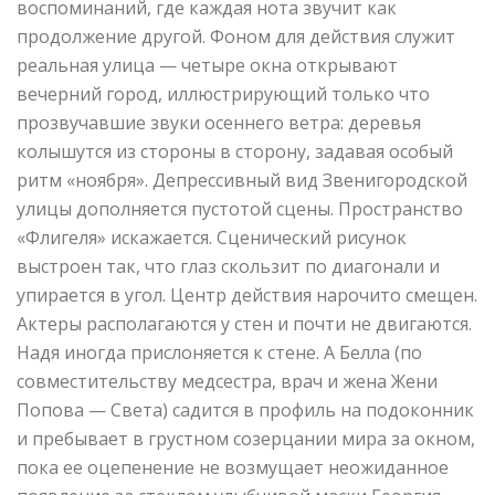
воспоминаний, где каждая нота звучит как
продолжение другой. Фоном для действия служит
реальная улица — четыре окна открывают
вечерний город, иллюстрирующий только что
прозвучавшие звуки осеннего ветра: деревья
колышутся из стороны в сторону, задавая особый
ритм «ноября». Депрессивный вид Звенигородской
улицы дополняется пустотой сцены. Пространство
«Флигеля» искажается. Сценический рисунок
выстроен так, что глаз скользит по диагонали и
упирается в угол. Центр действия нарочито смещен.
Актеры располагаются у стен и почти не двигаются.
Надя иногда прислоняется к стене. А Белла (по
совместительству медсестра, врач и жена Жени
Попова — Света) садится в профиль на подоконник
и пребывает в грустном созерцании мира за окном,
пока ее оцепенение не возмущает неожиданное