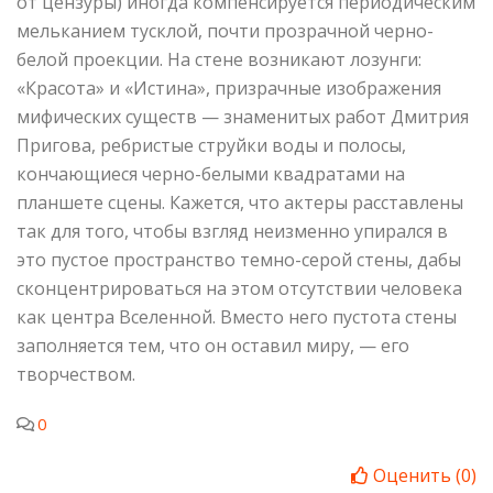
от цензуры) иногда компенсируется периодическим
мельканием тусклой, почти прозрачной черно-
белой проекции. На стене возникают лозунги:
«Красота» и «Истина», призрачные изображения
мифических существ — знаменитых работ Дмитрия
Пригова, ребристые струйки воды и полосы,
кончающиеся черно-белыми квадратами на
планшете сцены. Кажется, что актеры расставлены
так для того, чтобы взгляд неизменно упирался в
это пустое пространство темно-серой стены, дабы
сконцентрироваться на этом отсутствии человека
как центра Вселенной. Вместо него пустота стены
заполняется тем, что он оставил миру, — его
творчеством.
0
Оценить
(
0
)