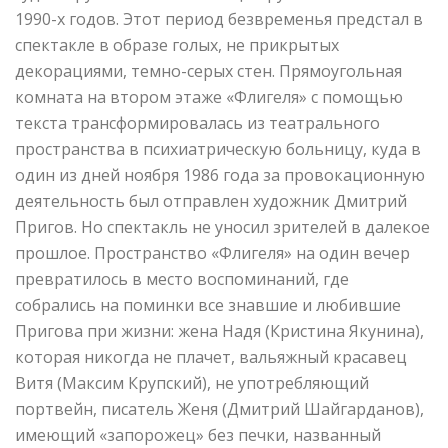
1990-х годов. Этот период безвременья предстал в
спектакле в образе голых, не прикрытых
декорациями, темно-серых стен. Прямоугольная
комната на втором этаже «Флигеля» с помощью
текста трансформировалась из театрального
пространства в психиатрическую больницу, куда в
один из дней ноября 1986 года за провокационную
деятельность был отправлен художник Дмитрий
Пригов. Но спектакль не уносил зрителей в далекое
прошлое. Пространство «Флигеля» на один вечер
превратилось в место воспоминаний, где
собрались на поминки все знавшие и любившие
Пригова при жизни: жена Надя (Кристина Якунина),
которая никогда не плачет, вальяжный красавец
Витя (Максим Крупский), не употребляющий
портвейн, писатель Женя (Дмитрий Шайгарданов),
имеющий «запорожец» без печки, названный