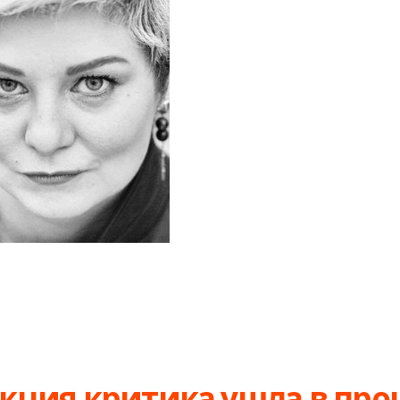
кция критика ушла в пр