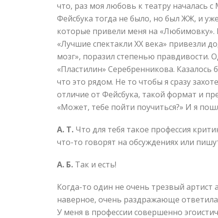
что, раз моя любовь к театру началась с
Фейсбука тогда не было, но был ЖЖ, и у
которые привели меня на «Любимовку». 
«Лучшие спектакли XX века» привезли до
мозг», поразил степенью правдивости. 
«Пластилин» Серебренникова. Казалось бы,
что это рядом. Не то чтобы я сразу захо
отличие от Фейсбука, такой формат и пр
«Может, тебе пойти поучиться?» И я пош
А. Т.
Что для тебя такое профессия критик
что-то говорят на обсуждениях или пишу
А. Б.
Так и есть!
Когда-то один не очень трезвый артист 
наверное, очень раздражающе ответила: 
У меня в профессии совершенно эгоистич