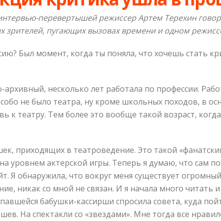
интервью-перевертышей режиссер Артем Терехин говори
х зрителей, пугающих вызовах времени и одном режисс
ию? Был момент, когда ты поняла, что хочешь стать к
архивный, несколько лет работала по профессии. Работ
особо не было театра, ну кроме школьных походов, в 
вь к театру. Тем более это вообще такой возраст, когд
шек, приходящих в театроведение. Это такой «фанатский
а уровнем актерской игры. Теперь я думаю, что сам по 
айт. Я обнаружила, что вокруг меня существует огромный 
е, никак со мной не связан. И я начала много читать 
опавшейся бабушки-кассирши спросила совета, куда пой
ев. На спектакли со «звездами». Мне тогда все нравил