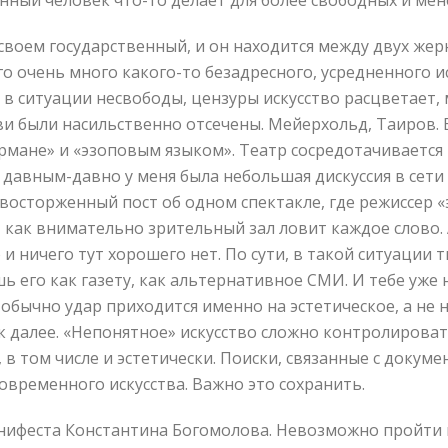
нный человек что-то делает для более свободных и ме
 своем государственный, и он находится между двух же
о очень много какого-то безадресного, усредненного ис
то в ситуации несвободы, цензуры искусство расцветает
и были насильственно отсечены. Мейерхольд, Таиров. 
кармане» и «эзоповым языком». Театр сосредотачивается
о давным-давно у меня была небольшая дискуссия в сет
восторженный пост об одном спектакле, где режиссер 
, как внимательно зрительный зал ловит каждое слово.
и ничего тут хорошего нет. По сути, в такой ситуации 
 его как газету, как альтернативное СМИ. И тебе уже не 
обычно удар приходится именно на эстетическое, а не 
к далее. «Непонятное» искусство сложно контролироват
 в том числе и эстетически. Поиски, связанные с докум
овременного искусства. Важно это сохранить.
нифеста Константина Богомолова. Невозможно пройти м