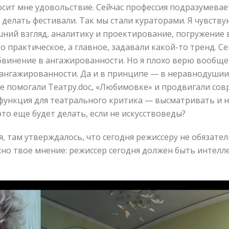
сит мне удовольствие. Сейчас профессия подразумевает
делать фестивали. Так мы стали кураторами. Я чувств
ний взгляд, аналитику и проектирование, погружение 
о практическое, а главное, задавали какой-то тренд. 
бвинение в ангажированности. Но я плохо верю вообще
ангажированности. Да и в принципе — в неравнодушии,
ые помогали Театру.doc, «Любимовке» и продвигали со
 функция для театрального критика — высматривать и 
это еще будет делать, если не искусствоведы?
, там утверждалось, что сегодня режиссеру не обязате
сно твое мнение: режиссер сегодня должен быть интелл