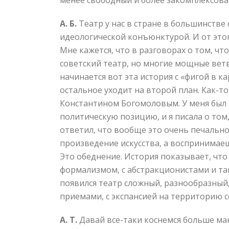
менее свободный и более закомплексова
А. Б.
Театр у нас в стране в большинстве
идеологической конъюнктурой. И от этог
Мне кажется, что в разговорах о том, ч
советский театр, но многие мощные ветв
начинается вот эта история с «фигой в 
остальное уходит на второй план. Как-т
Константином Богомоловым. У меня был 
политическую позицию, и я писала о том
ответил, что вообще это очень печально 
произведение искусства, а воспринимаешь
Это обеднение. История показывает, что 
формализмом, с абстракционистами и та
появился театр сложный, разнообразный,
приемами, с экспансией на территорию с
А. Т.
Давай все-таки коснемся больше ма