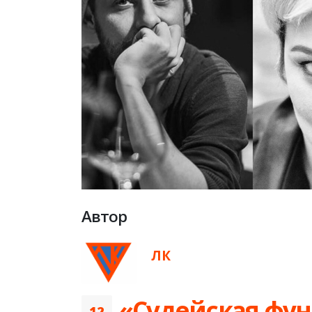
Автор
ЛК
«Судейская фун
12