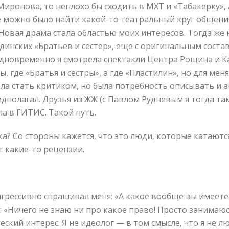
 Миронова, то неплохо бы сходить в МХТ и «Табакерку», 
же можно было найти какой-то театральный круг общения
Новая драма стала областью моих интересов. Тогда же 
динских «Братьев и сестер», еще с оригинальным состав
Одновременно я смотрела спектакли Центра Рощина и К
 где «Братья и сестры», а где «Пластилин», но для меня
тела стать критиком, но была потребность описывать и 
едполагал. Друзья из ЖЖ (с Павлом Рудневым я тогда та
ла в ГИТИС. Такой путь.
а? Со стороны кажется, что это люди, которые катаются
т какие-то рецензии.
агрессивно спрашивал меня: «А какое вообще вы имеете
«Ничего не знаю ни про какое право! Просто занимаюсь 
еский интерес. Я не идеолог — в том смысле, что я не 