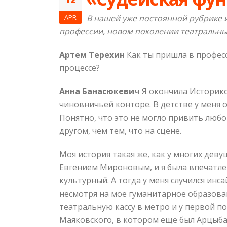
APR
В нашей уже постоянной рубрике 
профессии, новом поколении театральны
Артем Терехин
Как ты пришла в професс
процессе?
Анна Банасюкевич
Я окончила Историко-
чиновничьей конторе. В детстве у меня 
Понятно, что это не могло привить любо
другом, чем тем, что на сцене.
Моя история такая же, как у многих деву
Евгением Мироновым, и я была впечатлен
культурный. А тогда у меня случился инс
несмотря на мое гуманитарное образовани
театральную кассу в метро и у первой п
Маяковского, в котором еще был Арцыбаш