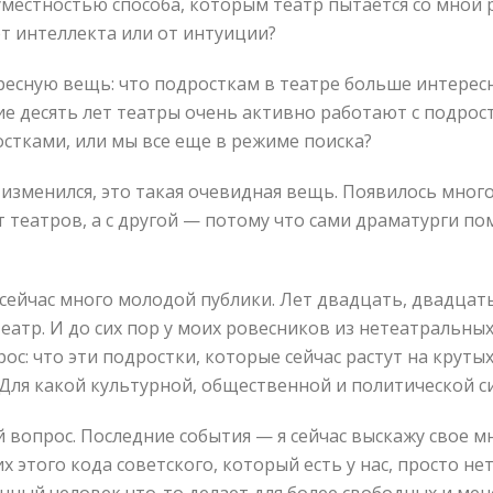
уместностью способа, которым театр пытается со мной 
от интеллекта или от интуиции?
ресную вещь: что подросткам в театре больше интересно
ие десять лет театры очень активно работают с подрос
стками, или мы все еще в режиме поиска?
а изменился, это такая очевидная вещь. Появилось мног
т театров, а с другой — потому что сами драматурги по
сейчас много молодой публики. Лет двадцать, двадцать 
атр. И до сих пор у моих ровесников из нетеатральных
ос: что эти подростки, которые сейчас растут на крутых
 Для какой культурной, общественной и политической с
 вопрос. Последние события — я сейчас выскажу свое м
 этого кода советского, который есть у нас, просто нет