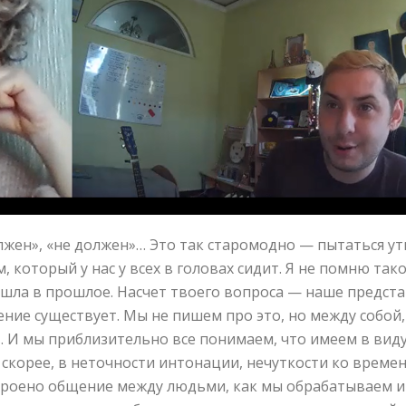
лжен», «не должен»… Это так старомодно — пытаться ут
 который у нас у всех в головах сидит. Я не помню тако
 ушла в прошлое. Насчет твоего вопроса — наше предста
ение существует. Мы не пишем про это, но между собой,
. И мы приблизительно все понимаем, что имеем в виду. 
 скорее, в неточности интонации, нечуткости ко времени
устроено общение между людьми, как мы обрабатываем