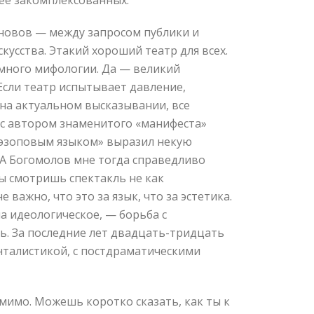
нее закомплексованных.
рновов — между запросом публики и
кусства. Этакий хороший театр для всех.
, много мифологии. Да — великий
Если театр испытывает давление,
 на актуальном высказывании, все
и с автором знаменитого «манифеста»
«эзоповым языком» выразил некую
 А Богомолов мне тогда справедливо
ты смотришь спектакль не как
важно, что это за язык, что за эстетика.
на идеологическое, — борьба с
ь. За последние лет двадцать-тридцать
енталистикой, с постдраматическими
имо. Можешь коротко сказать, как ты к