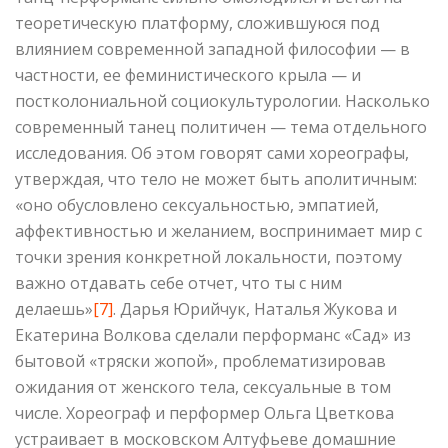
теоретическую платформу, сложившуюся под
влиянием современной западной философии — в
частности, ее феминистического крыла — и
постколониальной социокультурологии. Насколько
современный танец политичен — тема отдельного
исследования. Об этом говорят сами хореографы,
утверждая, что тело не может быть аполитичным:
«оно обусловлено сексуальностью, эмпатией,
аффективностью и желанием, воспринимает мир с
точки зрения конкретной локальности, поэтому
важно отдавать себе отчет, что ты с ним
делаешь»
[7]
. Дарья Юрийчук, Наталья Жукова и
Екатерина Волкова сделали перформанс «Сад» из
бытовой «тряски жопой», проблематизировав
ожидания от женского тела, сексуальные в том
числе. Хореограф и перформер Ольга Цветкова
устраивает в московском Алтуфьеве домашние