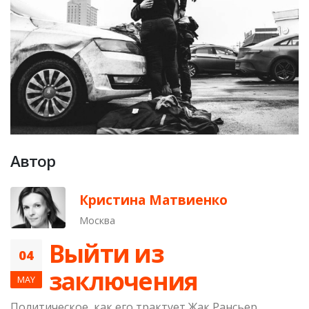
Автор
Кристина Матвиенко
Москва
Выйти из
04
заключения
MAY
Политическое, как его трактует Жак Рансьер,