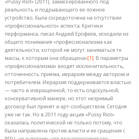
«Pussy Riot» (2011), замаскированного под
реальность и подрывающего ее ложное
устройство, была сосредоточена на отсутствии
«профессионального» аспекта. Критики
перформанса, писал Андрей Ерофеев, исходили из
общего понимания «профессионализма как
деятельности, которой не могут заниматься те
массы, к которым она обращена»
[1]
. В параметры
«профессионализма» входят исключительность,
отточенность приема, иерархия между автором и
потребителем. Иерархия поддерживается властью
— часто в извращенной, то есть олдскульной,
консервативной манере, но этот незримый
договор был принят и арт-сообществом. Сегодня
уже не так. Но в 2011 году акция «Pussy Riot»
оказалась политической не только потому, что
была направлена против власти и ее сращения с
РПЦ, но и потому, что трансгрессировала