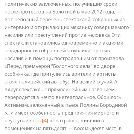
политических заключенных, получивших сроки
после протестов на Болотной в мае 2012 года, —
вот неполный перечень спектаклей, собранных из
интервью и открывающих механику совершаемого
насилия или преступлений против человека. Эти
спектакли становились одновременно и акциями
солидарности собравшейся публики: против
насилия и в помощь пострадавшим от произвола.
«Перед премьерой “Болотного дела” во дворе
особнячка, где притулились зрители и артисты,
стоял полицейский автобус. На всякий случай. А
вдруг спектакль с прямолинейным названием
переродится в нечто внетеатральное. Обошлось.
Активизм, заложенный в пьесе Полины Бородиной
<…> имеет особенность предприятия мирного и
неуступчивого»
[4]
. «Театр.doc», живший в
помещениях на пятьдесят — восемьдесят мест, в