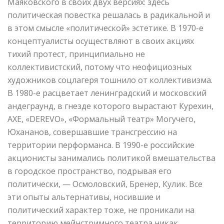
Маяковского в своих двух версиях: здесь
политическая повестка решалась в радикальной и
в этом смысле «политической» эстетике. В 1970-е
концептуалисты осуществляют в своих акциях
тихий протест, принципиально не
коллективистский, потому что неофициозных
художников соцлагеря тошнило от коллективизма.
В 1980-е расцветает ленинградский и московский
андеграунд, в гнезде которого вырастают Курехин,
АХЕ, «DEREVO», «Формальный театр» Могучего,
Юхананов, совершавшие трансгрессию на
территории перформанса. В 1990-е российские
акционисты занимались политикой вмешательства
в городское пространство, подрывая его
политически, — Осмоловский, Бренер, Кулик. Все
эти опыты альтернативы, носившие и
политический характер тоже, не проникали на
территорию мейнстримного театра никак.