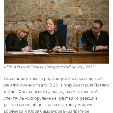
«The Moscow Trials». Сахаровский центр, 2013.
Осознанием такого рода акций и их последствий
занялся именно театр. В 2011 году Анастасия Патлай
и Илья Фальковский сделали документальный
спектакль «Оскорбленные чувства» о реакции
разных слоев общества на выставку Андрея
Ерофеева и Юрия Самодурова «Запретное