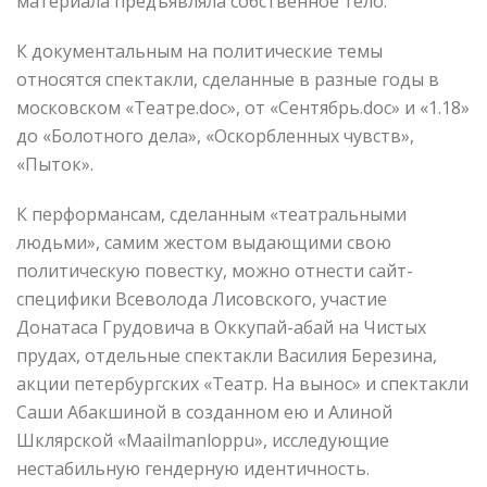
материала предъявляла собственное тело.
К документальным на политические темы
относятся спектакли, сделанные в разные годы в
московском «Театре.doc», от «Сентябрь.doc» и «1.18»
до «Болотного дела», «Оскорбленных чувств»,
«Пыток».
К перформансам, сделанным «театральными
людьми», самим жестом выдающими свою
политическую повестку, можно отнести сайт-
специфики Всеволода Лисовского, участие
Донатаса Грудовича в Оккупай-абай на Чистых
прудах, отдельные спектакли Василия Березина,
акции петербургских «Театр. На вынос» и спектакли
Саши Абакшиной в созданном ею и Алиной
Шклярской «Maailmanloppu», исследующие
нестабильную гендерную идентичность.