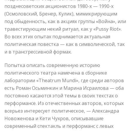
позднесоветских акционистов 1980-х — 1990-х
(Осмоловский, Бренер, Кулик), мимикрирующим
под обыденность, как в акциях группы «Война», или
травестирующим некий ритуал, как у «Pussy Riot».
Во всех этих опытах поднимается актуальная
политическая повестка — как в символической, так
и в трансгрессивной формах.
Попытка описать современную историю
политического театра намечена в сборнике
лаборатории «Theatrum Mundi», где среди авторов
есть Роман Осьминкин и Марина Исраилова — оба
постоянно касаются этой темы в своих текстах о
перформансе. Из отечественных авторов, которых
всерьез интересует политическое, — Александра
Новоженова и Кети Чухров, описывавшие
современный спектакль и перформанс с левых