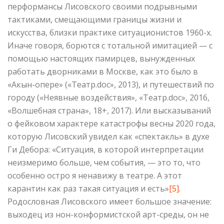
перформансы Лисовского своими подрывными
тактиками, смещающими границы жизни и
искусства, близки практике ситуационистов 1960-х.
Иначе говоря, борются с тотальной имитацией — с
помощью настоящих памирцев, вынужденных
работать дворниками в Москве, как это было в
«Акын-опере» («Театр.doc», 2013), и путешествий по
городу («Неявные воздействия», «Театр.doc», 2016,
«Волшебная страна», 18+, 2017). Или высказываний
о фейковом характере катастрофы весны 2020 года,
которую Лисовский увидел как «спектакль» в духе
Ги Дебора: «Ситуация, в которой интерпретации
неизмеримо больше, чем события, — это то, что
особенно остро я ненавижу в театре. А этот
карантин как раз такая ситуация и есть»
[5]
.
Родословная Лисовского имеет большое значение:
выходец из нон-конформистской арт-среды, он не