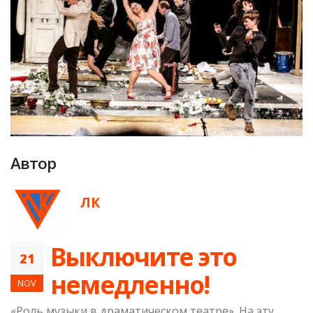
Автор
ЛК
Выключите это
21
немедленно!
NOV
«Роль музыки в драматическом театре». На эту