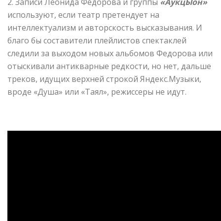
2. Записи Леонида Федорова и группы
«АукцЫон»
используют, если театр претендует на
интеллектуализм и авторскость высказывания. И
благо бы составители плейлистов спектаклей
следили за выходом новых альбомов Федорова или
отыскивали антикварные редкости, но нет, дальше
треков, идущих верхней строкой Яндекс.Музыки,
вроде «Душа» или «Таял», режиссеры не идут.