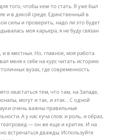
ля того, чтобы кем-то стать. Я уже был
ле и в дикой среде. Единственный в
вои силы и проверить, надо ли это будет
дывалась моя карьера, я не буду связан
 и в местных. Но, главное, моя работа
звал меня к себе на курс читать историю
столичных вузах, где современность
то хвастаться тем, что там, на Западе,
оналы, могут и так, и этак… С одной
 науки очень важны правильные
сти. А у нас куча слов: и роль, и образ,
с театровед — он же еще и критик. И на
жно встречаться дважды. Используйте