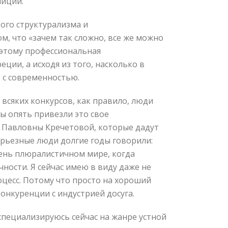
ниции.
ого структурализма и
м, что «зачем так сложно, все же можно
Поэтому профессиональная
ции, а исходя из того, насколько в
 с современностью.
всяких конкурсов, как правило, люди
вы опять привезли это свое
мы Павловны Кречетовой, которые дадут
ерьезные люди долгие годы говорили:
очень плюралистичном мире, когда
ости. Я сейчас имею в виду даже не
оцесс. Потому что просто на хороший
конкуренции с индустрией досуга.
я специализируюсь сейчас на жанре устной