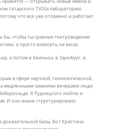
ь нравится — открывать новые имена и
ором татарского ТЮЗа лабораторию.
потому что все уже отлажено и работает.
сь бы, чтобы ты сравнил театроведение
тиве, а просто взвесить на весах.
у, а потом в Авиньон, в Эдинбург, в
рорыв в сфере научной, технологической,
когда медленными зимними вечерами люди
Мейерхольде. Я Рудницкого люблю и
емя. И оно иначе структурировало
ез доказательной базы. Вот Кристина