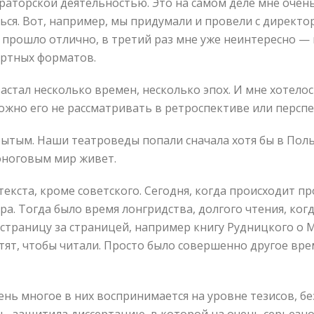
раторской деятельностью. Это на самом деле мне очен
ться. Вот, например, мы придумали и провели с директ
прошло отлично, в третий раз мне уже неинтересно — 
артных форматов.
застал несколько времен, несколько эпох. И мне хотело
ожно его не рассматривать в ретроспективе или перспек
ытым. Наши театроведы попали сначала хотя бы в Польш
тоноговым мир живет.
текста, кроме советского. Сегодня, когда происходит п
ира. Тогда было время лонгридства, долгого чтения, 
 страницу за страницей, например книгу Рудницкого о 
отят, чтобы читали. Просто было совершенно другое вр
ень многое в них воспринимается на уровне тезисов, б