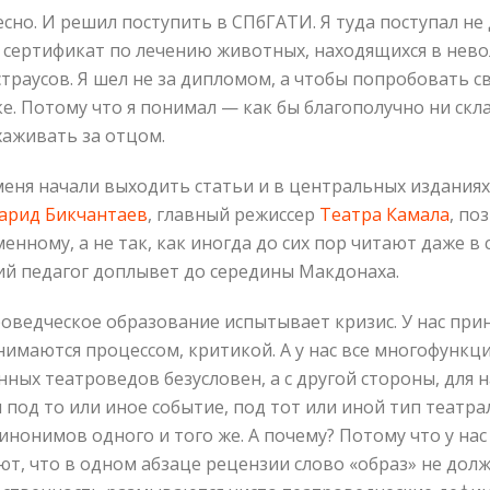
сно. И решил поступить в СПбГАТИ. Я туда поступал не д
ыл сертификат по лечению животных, находящихся в нево
страусов. Я шел не за дипломом, а чтобы попробовать с
ке. Потому что я понимал — как бы благополучно ни скла
хаживать за отцом.
меня начали выходить статьи и в центральных изданиях,
арид Бикчантаев
, главный режиссер
Театра Камала
, по
нному, а не так, как иногда до сих пор читают даже в 
й педагог доплывет до середины Макдонаха.
оведческое образование испытывает кризис. У нас приня
нимаются процессом, критикой. А у нас все многофункци
ных театроведов безусловен, а с другой стороны, для
д то или иное событие, под тот или иной тип театрально
синонимов одного и того же. А почему? Потому что у на
ют, что в одном абзаце рецензии слово «образ» не дол