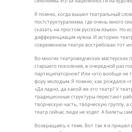
синонимы. Из-за нацеленности на худож
Я помню, когда вышел театральный слова
постструктурализма, где очень много се
сказать на простом русском языке». Но 
дифференциация нужна. И историю театра
современном театре востребован тот ил
Во многих театроведческих мастерских п
старшего поколения, в очередной раз гов
партиципаторное? Или «это вообще не те
фору молодым. Я помню, как рождался «т
«Да ладно, да какой же это театр? У теа
традиционные структуры перестают рабо
творческую часть, творческую группу, а
театр сейчас люди не ходят. А билеты са
Возвращаясь к теме. Вот так я и пришел 