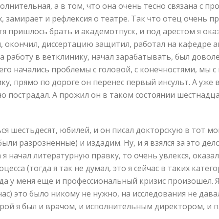
олнительная, а в том, что она очень тесно связана с пр
 замирает и рефлексия о театре. Так что отец очень п
тя пришлось брать и академотпуск, и под арестом я ока
я, окончил, диссертацию защитил, работал на кафедре 
 работу в ветклинику, начал зарабатывать, был доволе
его начались проблемы с головой, с конечностями, мы с
ику, прямо по дороге он перенес первый инсульт. А уже
о пострадал. А прожил он в таком состоянии шестнадцат
ся шестьдесят, юбилей, и он писал докторскую в тот мом
 были разрозненные) и издадим. Ну, и я взялся за это д
 я начал литературную правку, то очень увлекся, оказа
есса (тогда я так не думал, это я сейчас в таких катег
гда у меня еще и профессиональный кризис произошел. Я
час) это было никому не нужно, на исследования не дава
торой я был и врачом, и исполнительным директором, и