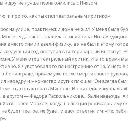
бы и другие лучше познакомились с Ниязом.
ию, и про то, как ты стал театральным критиком.
рос на улице, практически дома не жил. У меня была бур
 Мне всегда очень нравилась медицина. Но в медицинск
на вместо химии ввели физику, а я не был к этому гото
на следующий год поступил в ветеринарный институт. 
ессия. У меня отец театральный критик. И в то время м
ктивно. Я чувствовал это по настроению отца. У него 
в Ленинграде, причем уже после смерти своего руковод
чил кафедру и множество других плюшек. Он всегда был 
Доме отдыха актера в Мисхоре. И приходили журналы «Ог
, в другом — Федора Раскольникова… были надежды. А п
 Хотя Павел Марков, когда на лекции режиссеры ему ска
е будет театра, не будет и вас», ответил им: «Не, ребя
р».