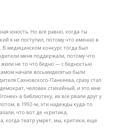
ная юность. Но все равно, когда ты
ий я не поступил, потому что именно в
в. В медицинском конкурс тогда был
Родители меня поддержали, потому что
ы жили не то что бедно — с бедностью
в самом начале восьмидесятых были
ителя Сахновского-Панкеева, сразу стал
демократ, человек стихийный, и это мне
онек» в библиотеку, их все рвали друг у
отом, в 1992-м, эти надежды куда-то
зали, что вот де «критика,
та, когда театр умрет, мы, критики, еще