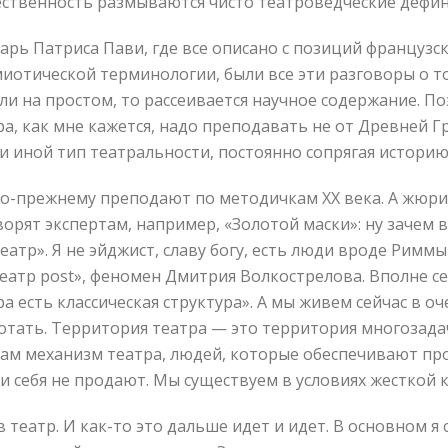
ественность размываются чисто театроведческие дефи
рь Патриса Пави, где все описано с позиций французск
миотической терминологии, были все эти разговоры о то
если на простом, то рассеивается научное содержание. 
, как мне кажется, надо преподавать не от Древней Гре
и иной тип театральности, постоянно сопрягая историю
о-прежнему преподают по методичкам XX века. А жюри 
орят экспертам, например, «Золотой маски»: ну зачем 
атр». Я не эйджист, славу богу, есть люди вроде Рим
еатр post», феномен Дмитрия Волкострелова. Вполне с
тра есть классическая структура». А мы живем сейчас в 
тать. Территория театра — это территория многозадачн
 сам механизм театра, людей, которые обеспечивают пр
ми себя не продают. Мы существуем в условиях жесткой 
в театр. И как-то это дальше идет и идет. В основном 