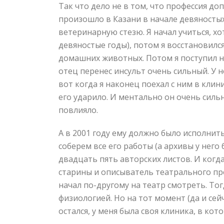
Так что дело не в том, что профессия доп
произошло в Казани в начале девяностых,
ветеринарную стезю. Я начал учиться, хо
девяностые годы), потом я восстановилс
домашних животных. Потом я поступил на
отец перенес инсульт очень сильный. У н
вот когда я наконец поехал с ним в клин
его ударило. И ментально он очень сильн
повлияло.
А в 2001 году ему должно было исполнить
соберем все его работы (а архивы у него
двадцать пять авторских листов. И когда
старины и описыватель театрального проц
начал по-другому на театр смотреть. То
физиологией. Но на тот момент (да и сей
остался, у меня была своя клиника, в ко