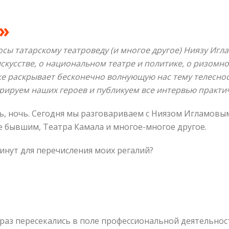
»
росы татарскому театроведу (и многое другое) Ниязу Игл
искусстве, о национальном театре и политике, о ризомн
же раскрывает бесконечно волнующую нас тему телеснос
рируем наших героев и публикуем все интервью практич
ь, ночь. Сегодня мы разговариваем с Ниязом Игламовы
же бывшим, Театра Камала и многое-многое другое.
инут для перечисления моих регалий?
раз пересекались в поле профессиональной деятельнос