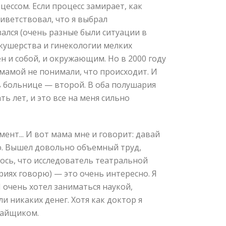
оцессом. Если процесс замирает, как
риветствовал, что я выбрал
зался (очень разные были ситуации в
акушерства и гинекологии мелких
н и собой, и окружающим. Но в 2000 году
 мамой не понимали, что происходит. И
 в больнице — второй. В оба полушария
ь лет, и это все на меня сильно
ент... И вот мама мне и говорит: давай
ело. Вышел довольно объемный труд,
лось, что исследователь театральной
ориях говорю) — это очень интересно. Я
 очень хотел заниматься наукой,
ли никаких денег. Хотя как доктор я
 пайщиком.