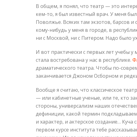
В общем, я понял, что театр — это интере
кем-то, я был известный врач. У меня б
Поволжье. Всяких там экзотов, барсов и 
кому-нибудь у меня в городе, в республи
ни с Москвой, ни с Питером. Надо было у
И вот практически с первых лет учебы у 
стала востребована у нас в республике.
Ф
драматического театра. Чтобы по-совреме
заканчивается Джоном Осборном и редки
Вообще я считаю, что классическое театр
— или кабинетные ученые, или те, кто за
стороны, универсализм наших отечествен
дефиниции, какой термин подкладываем по
и характер, и актерское создание… Куча 
первом курсе института тебе рассказыва