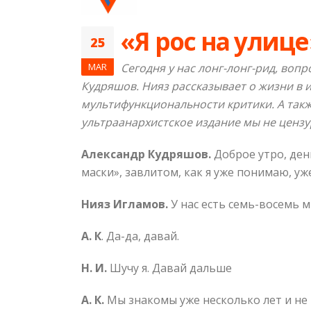
«Я рос на улице
25
MAR
Сегодня у нас лонг-лонг-рид, воп
Кудряшов. Нияз рассказывает о жизни в 
мультифункциональности критики. А так
ультраанархистское издание мы не цензу
Александр Кудряшов.
Доброе утро, ден
маски», завлитом, как я уже понимаю, у
Нияз Игламов.
У нас есть семь-восемь м
А. К
. Да-да, давай.
Н. И.
Шучу я. Давай дальше
А. К.
Мы знакомы уже несколько лет и не 