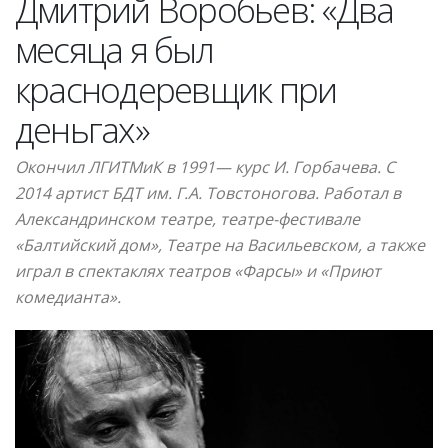
Дмитрий Воробьев: «Два
месяца я был
краснодеревщик при
деньгах»
Окончил ЛГИТМиК в 1991— курс И. Горбачева. С
2014 артист БДТ им. Г.А. Товстоногова. Работал в
Александринском театре, театре-фестивале
«Балтийский дом», Театре на Васильевском, а также
играл в спектаклях театров «Фарсы» и «Приют
комедианта».