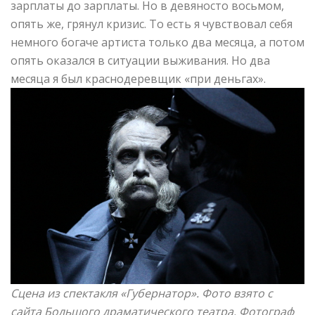
зарплаты до зарплаты. Но в девяносто восьмом,
опять же, грянул кризис. То есть я чувствовал себя
немного богаче артиста только два месяца, а потом
опять оказался в ситуации выживания. Но два
месяца я был краснодеревщик «при деньгах».
Сцена из спектакля «Губернатор»
. Фото взято с
сайта Большого драматического театра.
Фотограф