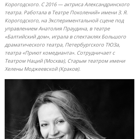
Корогодского. С 2016 — актриса Александринского
театра. Работала в Театре Поколений» имени З. Я.
Корогодского, на Экспериментальной сцене под
управлением Анатолия Праудина, в театре
«Балтийский дом», играла в спектаклях Большого
драматического театра, Петербургского ТЮЗа,
театра «Приют комедианта». Сотрудничает с
Театром Наций (Москва), Старым театром имени
Хелены Моджеевской (Краков).