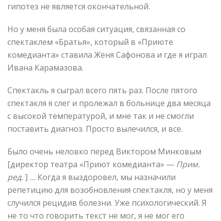
гипотез не является окончательной.
Но у меня была особая ситуация, связанная со
спектаклем «Братья», который в «Приюте
комедианта» ставила Женя Сафонова и где я играл
Ивана Карамазова.
Спектакль я сыграл всего пять раз. После пятого
спектакля я слег и пролежал в больнице два месяца
с высокой температурой, и мне так и не смогли
поставить диагноз. Просто вылечился, и все.
Было очень неловко перед Виктором Минковым
[директор театра «Приют комедианта» —
Прим.
ред.
]
…
Когда я выздоровел, мы назначили
репетицию для возобновления спектакля, но у меня
случился рецидив болезни. Уже психологический. Я
не то что говорить текст не мог, я не мог его