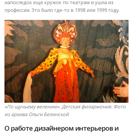
напоследок еще кружок по театрам и ушла из
профессии. Это было где-то в 1998 или 1999 году.
«По щучьему велению». Детская филармония. Фото
из архива Ольги Белинской
О работе дизайнером интерьеров и