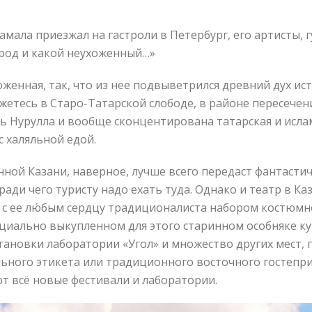
Камала приезжал на гастроли в Петербург, его артисты, г
ород и какой неухоженный…»
женная, так, что из нее подвыветрился древний дух ист
етесь в Старо-Татарской слободе, в районе пересечени
ть Нурулла и вообще сконцентирована татарская и исла
 халяльной едой.
ой Казани, наверное, лучше всего передаст фантастич
 ради чего туристу надо ехать туда. Однако и театр в 
 с ее лю́бым сердцу традиционалиста набором костюмн
циально выкупленном для этого старинном особняке к
ановки лаборатории «Угол» и множество других мест, 
ьного этикета или традиционного восточного гостепр
т всё новые фестивали и лаборатории.