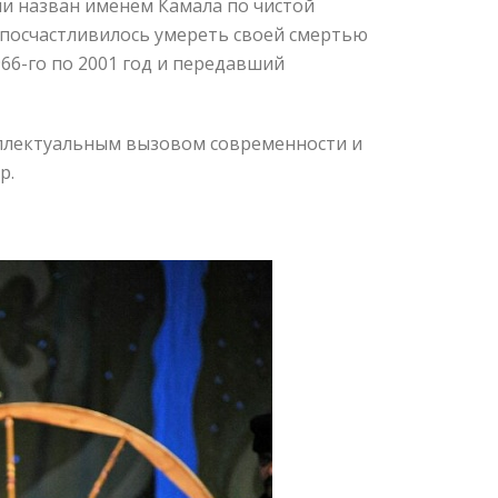
и назван именем Камала по чистой
му посчастливилось умереть своей смертью
66-го по 2001 год и передавший
еллектуальным вызовом современности и
р.