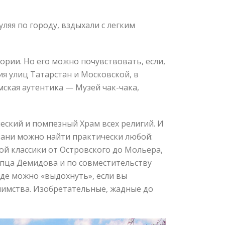
уляя по городу, вздыхали с легким
ории. Но его можно почувствовать, если,
я улиц Татарстан и Московской, в
мская аутентика — Музей чак-чака,
еский и помпезный Храм всех религий. И
Казани можно найти практически любой:
ой классики от Островского до Мольера,
упца Демидова и по совместительству
где можно «выдохнуть», если вы
иимства. Изобретательные, жадные до