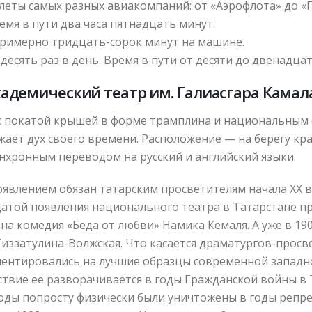
еты самых разных авиакомпаний: от «Аэрофлота» до «П
емя в пути два часа пятнадцать минут.
примерно тридцать-сорок минут на машине.
есять раз в день. Время в пути от десяти до двенадцат
адемический театр им. Галиасгара Камал
с покатой крышей в форме трамплина и национальным 
жает дух своего времени. Расположение — на берегу кра
нхронным переводом на русский и английский языки.
явлением обязан татарским просветителям начала XX 
той появления национального театра в Татарстане при
а комедия «Беда от любви» Намика Кемаля. А уже в 190
иззатулина-Волжская. Что касается драматургов-просве
иентировались на лучшие образцы современной западно
ствие ее разворачивается в годы Гражданской войны в 
 годы попросту физически были уничтожены в годы репр