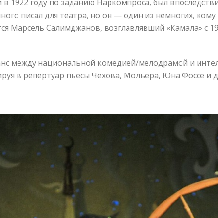
в 1922 году по заданию Наркомпроса, был впоследстви
много писал для театра, но он — один из немногих, ко
ется Марсель Салимджанов, возглавлявший «Камала» с 19
аланс между национальной комедией/мелодрамой и инт
уя в репертуар пьесы Чехова, Мольера, Юна Фоссе и д