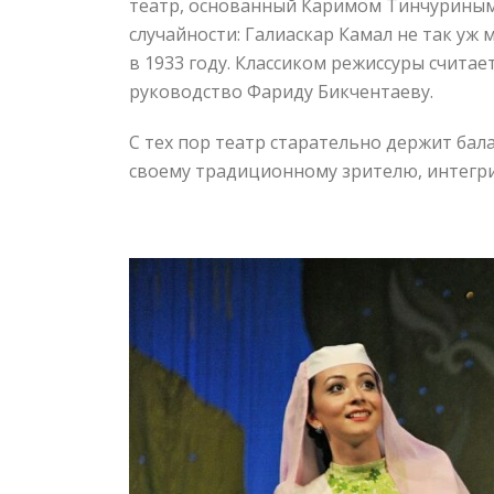
театр, основанный Каримом Тинчуриным 
случайности: Галиаскар Камал не так уж 
в 1933 году. Классиком режиссуры счита
руководство Фариду Бикчентаеву.
С тех пор театр старательно держит б
своему традиционному зрителю, интегрир