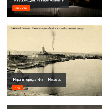
Пять женщин, четыре комнаты
ПРЕМЬЕРЫ
​ Игра в города «И» — Ижевск
ГИД