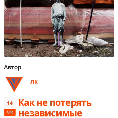
Автор
ЛК
Как не потерять
14
независимые
APR