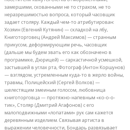
замершими, скованными не то страхом, не то
неразрешимостью вопроса, который часовщик
задает столяру. Каждый чем-то атрибутирован:
Хозяин (Евгений Кутянин) — складкой на лбу,
Книготорговец (Андрей Максимов) — странным
прикусом, деформирующим речь, часовщик
(дальше мы будем звать его как обозначено в
программке, Дюрицей) — саркастичной усмешкой,
застывшей в углах рта, Фотограф (Антон Коршунов)
— взглядом, устремленным куда-то в жерло войны,
травмы, Полицейский (Сергей Волков) —
шелестящим змеиным голосом, любовница
книготорговца — протяжно-напевным «ко-о-о-
тик», Столяр (Дмитрий Агафонов) с его
малоподвижными «лопатами» рук сам кажется
деревянным изделием. Связывая артиста в
выражении человечности, Бондарь развязывает