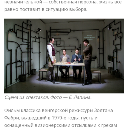
незначительной — собственная персона, жизнь все
равно поставит в ситуацию выбора.
Сцена из спектакля. Фото —
Е. Лапина.
Фильм классика венгерской режиссуры Золтана
Фабри, вышедший в 1970-е годы, пусть и
оснащенный визионерскими отсылками к грехам