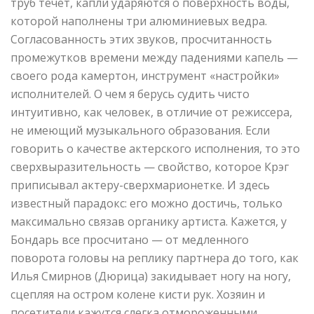
труб течет, капли ударяются о поверхность воды,
которой наполнены три алюминиевых ведра.
Согласованность этих звуков, просчитанность
промежутков времени между падениями капель —
своего рода камертон, инструмент «настройки»
исполнителей. О чем я берусь судить чисто
интуитивно, как человек, в отличие от режиссера,
не имеющий музыкального образования. Если
говорить о качестве актерского исполнения, то это
сверхвыразительность — свойство, которое Крэг
приписывал актеру-сверхмарионетке. И здесь
известный парадокс: его можно достичь, только
максимально связав органику артиста. Кажется, у
Бондарь все просчитано — от медленного
поворота головы на реплику партнера до того, как
Илья Смирнов (Дюрица) закидывает ногу на ногу,
сцепляя на остром колене кисти рук. Хозяин и
посетители кажутся слегка отмороженными,