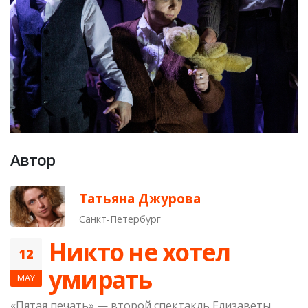
Автор
Татьяна Джурова
Санкт-Петербург
Никто не хотел
12
умирать
MAY
«Пятая печать» — второй спектакль Елизаветы