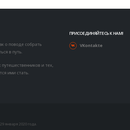
ПРИСОЕДИНЯЙТЕСЬ К НАМ!
как о поводе собрать
VKontakte
ься в путь.
 путешественников и тех,
тся ими стать.
9 января 2020 года.