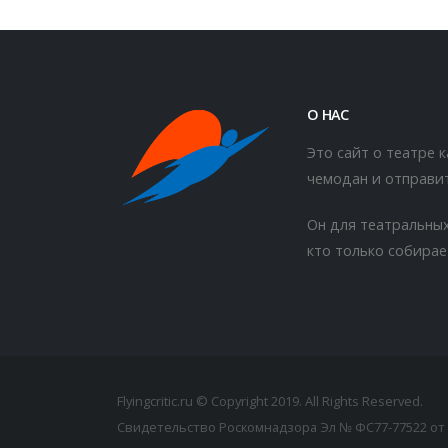
О НАС
Это сайт о театре 
чемодан и отправит
Он для театральных
кто только собирае
Flyingcritic.ru © Copyright 2019. All Rights Reserved.
Свидетельство Роскомнадзора Эл № ФС77-77522 от 2