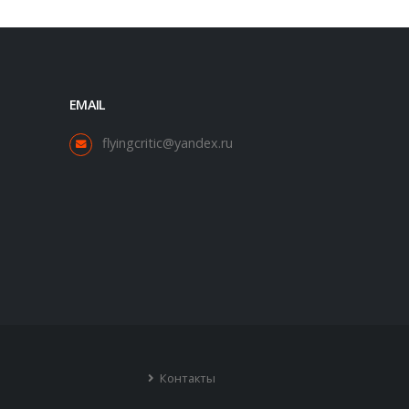
EMAIL
flyingcritic@yandex.ru
Контакты