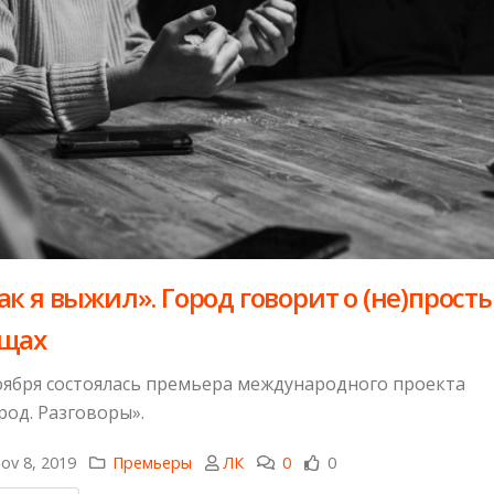
ак я выжил». Город говорит о (не)прост
щах
оября состоялась премьера международного проекта
род. Разговоры».
ov 8, 2019
Премьеры
ЛК
0
0