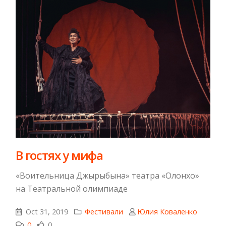
​В гостях у мифа
«Воительница Джырыбына» театра «Олонхо»
на Театральной олимпиаде
Oct 31, 2019
Фестивали
Юлия Коваленко
0
0