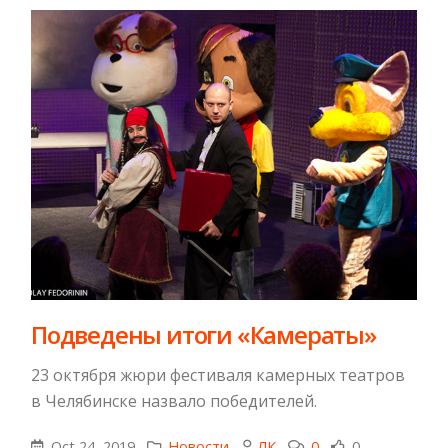
Подведены итоги «Камераты»
23 октября жюри фестиваля камерных театров
в Челябинске назвало победителей.
Oct 24, 2019
Новости
ЛК
0
0