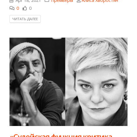
Apr 18, 2021
Премьеры
Алиса Хворостян
0
0
ЧИТАТЬ ДАЛЕЕ
«Судейская функция критика