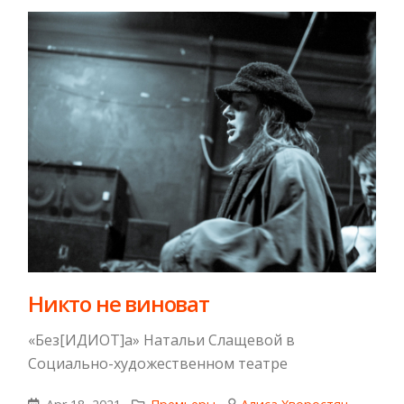
Никто не виноват
«Без[ИДИОТ]а» Натальи Слащевой в
Социально-художественном театре