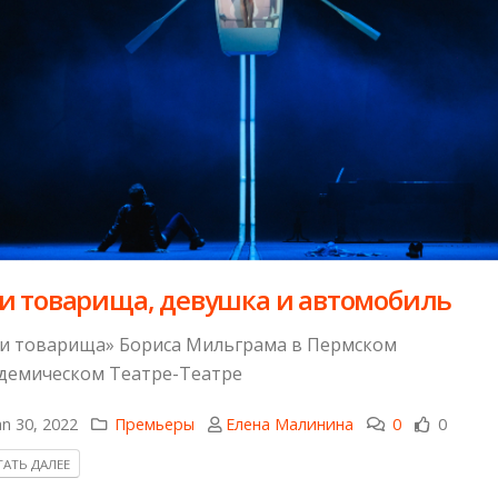
и товарища, девушка и автомобиль
и товарища» Бориса Мильграма в Пермском
демическом Театре-Театре
n 30, 2022
Премьеры
Елена Малинина
0
0
АТЬ ДАЛЕЕ