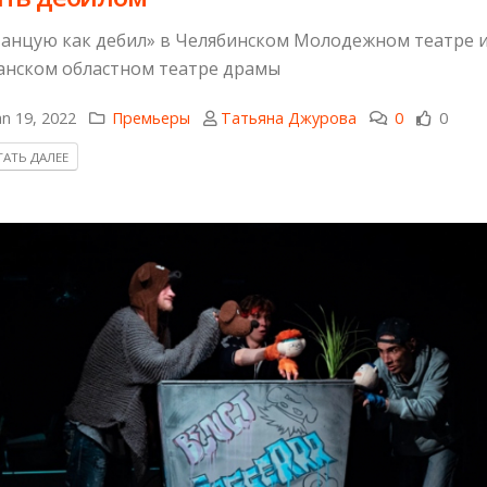
танцую как дебил» в Челябинском Молодежном театре и
анском областном театре драмы
n 19, 2022
Премьеры
Татьяна Джурова
0
0
АТЬ ДАЛЕЕ