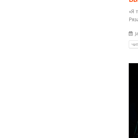
«Я 
Ряз
Ja
ЧИТ