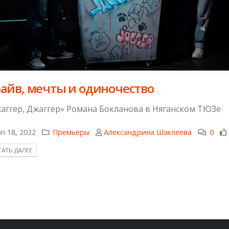
айв, мечты и одиночество
аггер, Джаггер» Романа Бокланова в Няганском ТЮЗе
n 18, 2022
Премьеры
Александрина Шаклеева
0
АТЬ ДАЛЕЕ