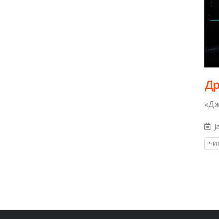
Др
«Дж
Ja
ЧИТ