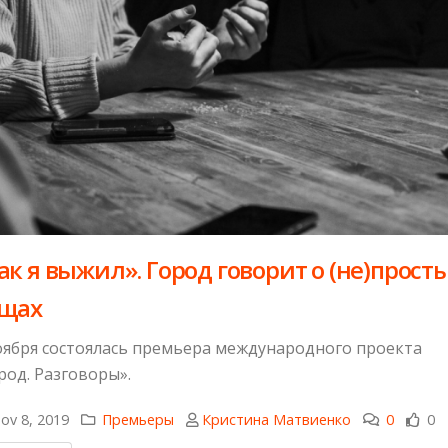
ак я выжил». Город говорит о (не)прост
щах
оября состоялась премьера международного проекта
род. Разговоры».
ov 8, 2019
Премьеры
Кристина Матвиенко
0
0