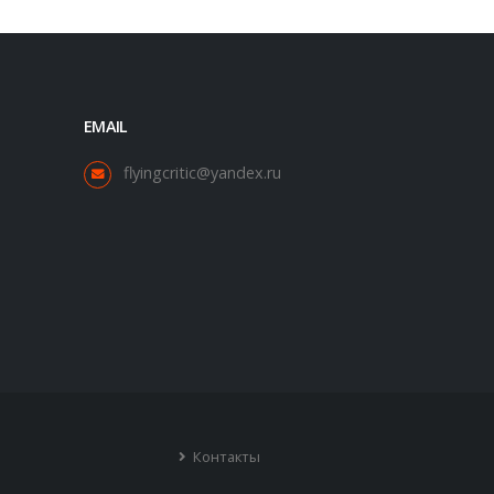
EMAIL
flyingcritic@yandex.ru
Контакты