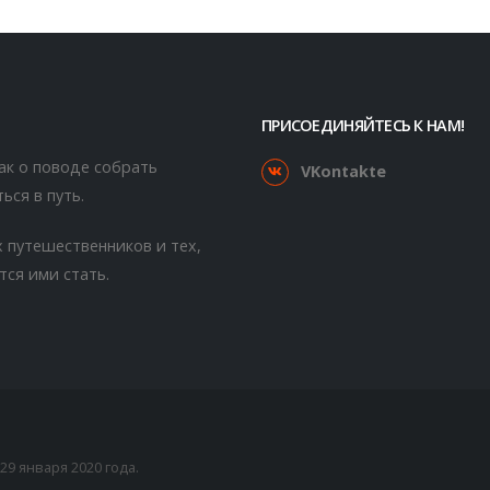
ПРИСОЕДИНЯЙТЕСЬ К НАМ!
как о поводе собрать
VKontakte
ься в путь.
 путешественников и тех,
тся ими стать.
9 января 2020 года.