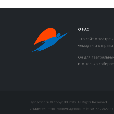
О НАС
Это сайт о театре 
чемодан и отправит
Он для театральных
кто только собирае
Flyingcritic.ru © Copyright 2019. All Rights Reserved.
Свидетельство Роскомнадзора Эл № ФС77-77522 от 2